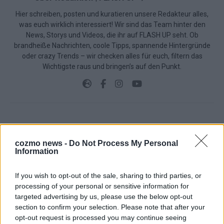
Hier schreiben, posten und kuratieren unsere Redakteur alles,
was euch wirklich interessiert! Wir sind das Team hinter den
News, Storys und Videos, die ihr auf FLASH UP seht. Ob
brandheiße Nachrichten, coole Tipps, spannende Hintergründe
oder crazy Trends – wir checken alles für euch, filtern das
Wichtigste raus und bringen’s auf den Punkt.
TOP STORIES
cozmo news -
Do Not Process My Personal
Information
EXTRA
If you wish to opt-out of the sale, sharing to third parties, or
Monaco, Sallys Café, Westernbrauerei – der
processing of your personal or sensitive information for
Europa-Park 2026 macht vieles neu
targeted advertising by us, please use the below opt-out
section to confirm your selection. Please note that after your
Juni 2026
opt-out request is processed you may continue seeing