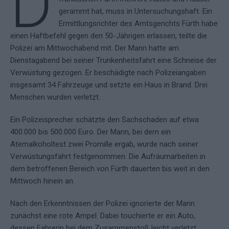
D
gerammt hat, muss in Untersuchungshaft. Ein
Ermittlungsrichter des Amtsgerichts Fürth habe
einen Haftbefehl gegen den 50-Jährigen erlassen, teilte die
Polizei am Mittwochabend mit. Der Mann hatte am
Dienstagabend bei seiner Trunkenheitsfahrt eine Schneise der
Verwüstung gezogen. Er beschädigte nach Polizeiangaben
insgesamt 34 Fahrzeuge und setzte ein Haus in Brand. Drei
Menschen wurden verletzt.
Ein Polizeisprecher schätzte den Sachschaden auf etwa
400.000 bis 500.000 Euro. Der Mann, bei dem ein
Atemalkoholtest zwei Promille ergab, wurde nach seiner
Verwüstungsfahrt festgenommen. Die Aufräumarbeiten in
dem betroffenen Bereich von Fürth dauerten bis weit in den
Mittwoch hinein an.
Nach den Erkenntnissen der Polizei ignorierte der Mann
zunächst eine rote Ampel. Dabei touchierte er ein Auto,
dessen Fahrerin bei dem Zusammenstoß leicht verletzt