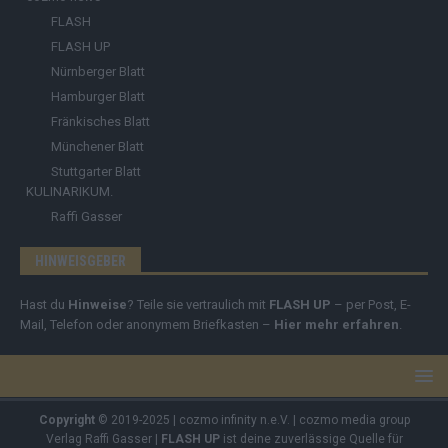
FLASH
FLASH UP
Nürnberger Blatt
Hamburger Blatt
Fränkisches Blatt
Münchener Blatt
Stuttgarter Blatt
KULINARIKUM.
Raffi Gasser
HINWEISGEBER
Hast du
Hinweise
? Teile sie vertraulich mit
FLASH UP
– per Post, E-
Mail, Telefon oder anonymem Briefkasten –
Hier mehr erfahren
.
Copyright
© 2019-2025 | cozmo infinity n.e.V. | cozmo media group
Verlag Raffi Gasser |
FLASH UP
ist deine zuverlässige Quelle für