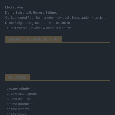
Mediadaten
Deine Botschaft. Unsere Bühne.
Ob Sponsored Post, Banner oder individuelle Kooperation – erreiche
Deine Zielgruppe genau dort, wo sie aktiv ist.
➔
Jetzt Werbung buchen & sichtbar werden!
EIN ANGEBOT DER COZMO NEWS
NETZWERK
cozmo infinity
cozmo media group
cozmo connect
cozmo production
cozmo records
cozmo news