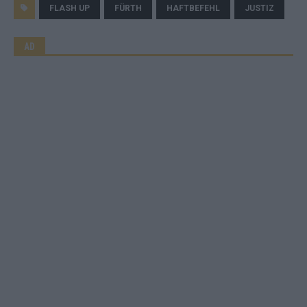
FLASH UP
FÜRTH
HAFTBEFEHL
JUSTIZ
AD