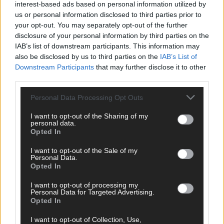
interest-based ads based on personal information utilized by
us or personal information disclosed to third parties prior to
KOMMENTAR
your opt-out. You may separately opt-out of the further
disclosure of your personal information by third parties on the
DARA gewinnt verdient, Israel beunruhigend –
IAB’s list of downstream participants. This information may
unser Kommentar zum ESC 2026
also be disclosed by us to third parties on the
IAB’s List of
Downstream Participants
that may further disclose it to other
Mai 2026
third parties.
Personal Data Processing Opt Outs
KOMMENTAR
ESC-Finale morgen: Finnland Favorit, Australien
I want to opt-out of the Sharing of my
aufgestiegen – alle 25 Acts im Kurzcheck
personal data.
Opted In
Mai 2026
I want to opt-out of the Sale of my
Personal Data.
KOMMENTAR
Opted In
JJ hat den Abend gerettet – der Rest des ESC-Halbfinales
war solide, aber kein Feuerwerk
I want to opt-out of processing my
Personal Data for Targeted Advertising.
Mai 2026
Opted In
I want to opt-out of Collection, Use,