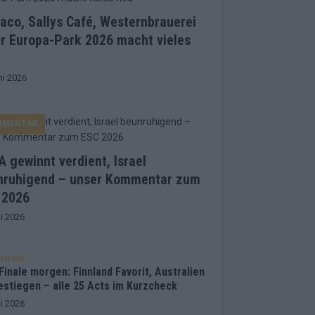
co, Sallys Café, Westernbrauerei
r Europa-Park 2026 macht vieles
ni 2026
MMENTAR
 gewinnt verdient, Israel
nruhigend – unser Kommentar zum
 2026
i 2026
ENTAR
inale morgen: Finnland Favorit, Australien
estiegen – alle 25 Acts im Kurzcheck
i 2026