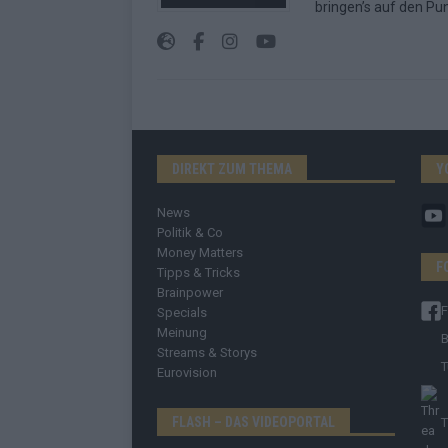
bringen’s auf den Pun
DIREKT ZUM THEMA
Y
News
Politik & Co
Money Matters
F
Tipps & Tricks
Brainpower
Specials
Meinung
B
Streams & Storys
T
Eurovision
FLASH – DAS VIDEOPORTAL
T