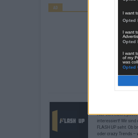
AD
I want t
Opted 
I want 
Advertis
Opted 
I want t
of my P
was col
Opted 
Über Redaktion |
Hier schreiben, poste
interessiert! Wir sin
FLASH UP seht. Ob b
oder crazy Trends – w