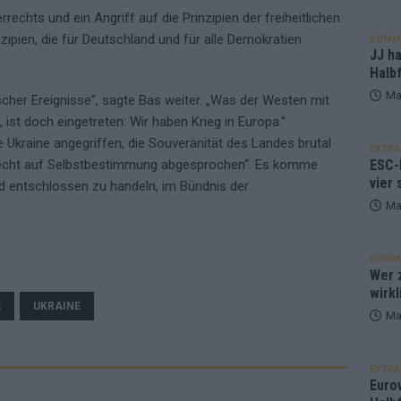
errechts und ein Angriff auf die Prinzipien der freiheitlichen
nzipien, die für Deutschland und für alle Demokratien
KOMM
JJ h
Halbf
Ma
scher Ereignisse“, sagte Bas weiter. „Was der Westen mit
 ist doch eingetreten: Wir haben Krieg in Europa.“
 Ukraine angegriffen, die Souveränität des Landes brutal
EXTRA
ESC-
 Recht auf Selbstbestimmung abgesprochen“. Es komme
vier 
d entschlossen zu handeln, im Bündnis der
Ma
KOMM
Wer z
wirkl
E
UKRAINE
Ma
EXTRA
Euro