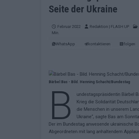
EUROVISION
Seite der Ukraine
[ Mai 2026 ]
ESC-Finale morgen: Finnl
KOMMENTAR
Februar 2022
Redaktion | FLASH UP
Min.
[ Mai 2026 ]
„Douze Points“ – wie ei
WhatsApp
kontaktieren
folgen
EUROVISION
[ Mai 2026 ]
Das ESC-Finale ist kompl
[ Mai 2026 ]
JJ hat den Abend gerette
KOMMENTAR
Bärbel Bas - Bild. Henning Schacht/Bundestag
B
[ Mai 2026 ]
ESC-Halbfinale 2: Das sa
undestagspräsidentin Bärbel B
EXTRA
Krieg die Solidarität Deutschl
[ Juni 2026 ]
Monaco, Sallys Café, W
die Menschen in unserem Land 
Ukraine“, sagte Bas am Sonnta
[ Mai 2026 ]
DARA gewinnt verdient,
Der im Bundestag anwesende ukrainische Bot
KOMMENTAR
Abgeordneten mit lang anhaltendem Applaus