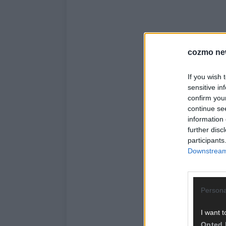
cozmo ne
If you wish 
sensitive in
confirm you
continue se
information 
further disc
participants
Downstream 
Persona
I want t
Opted 