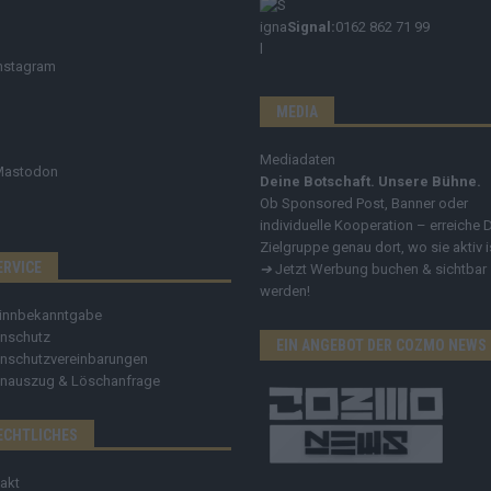
Signal:
0162 862 71 99
nstagram
MEDIA
Mediadaten
Mastodon
Deine Botschaft. Unsere Bühne.
Ob Sponsored Post, Banner oder
individuelle Kooperation – erreiche 
Zielgruppe genau dort, wo sie aktiv i
ERVICE
➔
Jetzt Werbung buchen & sichtbar
werden!
innbekanntgabe
nschutz
EIN ANGEBOT DER COZMO NEWS
nschutzvereinbarungen
nauszug & Löschanfrage
ECHTLICHES
akt