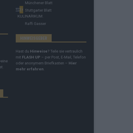
Münchener Blatt
Stuttgarter Blatt
KULINARIKUM.
Raffi Gasser
HINWEISGEBER
Hast du
Hinweise
? Teile sie vertraulich
mit
FLASH UP
– per Post, E-Mail, Telefon
Deine
oder anonymem Briefkasten –
Hier
st.
mehr erfahren
.