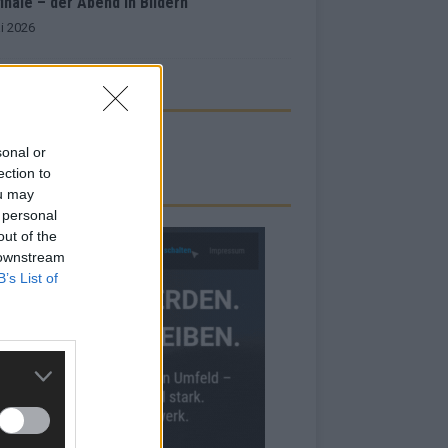
inale – der Abend in Bildern
i 2026
sonal or
ection to
RBE BEI UNS!
ou may
 personal
out of the
 downstream
B’s List of