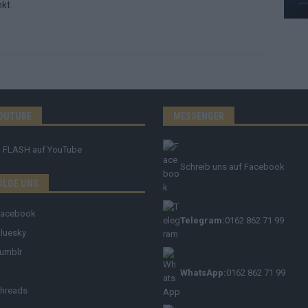
kt.
OUTUBE
MESSENGER
FLASH
auf YouTube
Schreib uns auf Facebook
OLGE UNS
Facebook
Telegram:
0162 862 71 99
luesky
umblr
WhatsApp:
0162 862 71 99
hreads