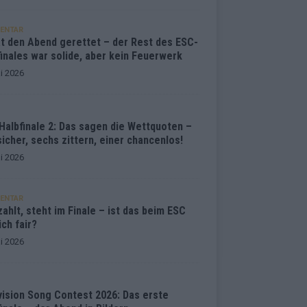
ENTAR
at den Abend gerettet – der Rest des ESC-
inales war solide, aber kein Feuerwerk
i 2026
Halbfinale 2: Das sagen die Wettquoten –
sicher, sechs zittern, einer chancenlos!
i 2026
ENTAR
ahlt, steht im Finale – ist das beim ESC
ich fair?
i 2026
vision Song Contest 2026: Das erste