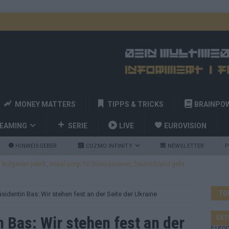
MONEY MATTERS
TIPPS & TRICKS
BRAINPO
REAMING
SERIE
LIVE
EUROVISION
HINWEISGEBER
COZMO INFINITY
NEWSLETTER
P
ulgarien jubelt, Israel sorgt für Diskussionen, Deutschland geht
TO
identin Bas: Wir stehen fest an der Seite der Ukraine
a und Billy Joel – das ESC-Finale wird eine Party
EUROVISION
 Startreihenfolge steht, Deutschland singt als Zweites!
 Bas: Wir stehen fest an der
EXT