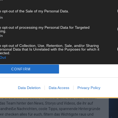
o opt-out of the Sale of my Personal Data.
In
CH
to opt-out of processing my Personal Data for Targeted
ing.
In
o opt-out of Collection, Use, Retention, Sale, and/or Sharing
ersonal Data that Is Unrelated with the Purposes for which it
AD
lected.
Out
CONFIRM
Data Deletion
Data Access
Privacy Policy
 FLASH UP
22529 Artikel
n und kuratieren unsere Redakteur alles, was euch wirklich
d das Team hinter den News, Storys und Videos, die ihr auf
randheiße Nachrichten, coole Tipps, spannende Hintergründe
ir checken alles für euch, filtern das Wichtigste raus und