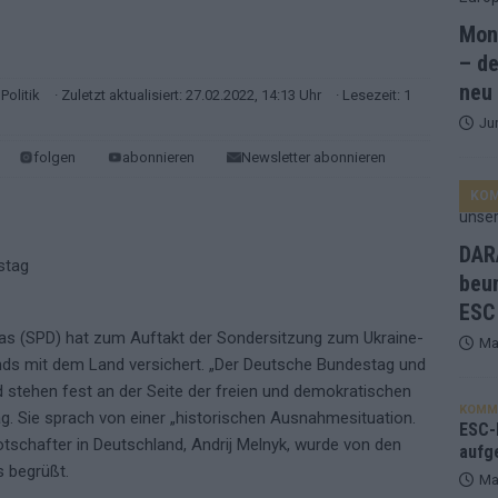
Mona
and Favorit, Australien aufgestiegen – alle 25 Acts im Kurzcheck
– de
neu
Politik
· Zuletzt aktualisiert: 27.02.2022, 14:13 Uhr
· Lesezeit: 1
Ju
ne Zahl zur Ikone wurde: 70 Jahre ESC-Wertungsgeschichte!
folgen
abonnieren
Newsletter abonnieren
KO
ett – 26 Länder wollen den Sieg in Wien
EUROVISION
t – der Rest des ESC-Halbfinales war solide, aber kein Feuerwerk
DARA
beu
ESC
gen die Wettquoten – vier sicher, sechs zittern, einer chancenlos!
as (SPD) hat zum Auftakt der Sondersitzung zum Ukraine-
Ma
ands mit dem Land versichert. „Der Deutsche Bundestag und
esternbrauerei – der Europa-Park 2026 macht vieles neu
EXTRA
stehen fest an der Seite der freien und demokratischen
KOMM
g. Sie sprach von einer „historischen Ausnahmesituation.
 Israel beunruhigend – unser Kommentar zum ESC 2026
ESC-F
schafter in Deutschland, Andrij Melnyk, wurde von den
aufg
 begrüßt.
Ma