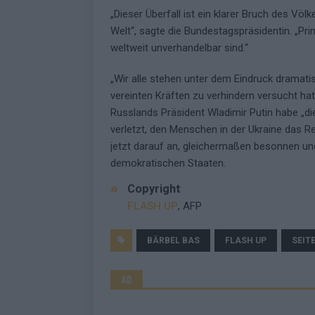
„Dieser Überfall ist ein klarer Bruch des Völk
Welt“, sagte die Bundestagspräsidentin. „Pri
weltweit unverhandelbar sind.“
„Wir alle stehen unter dem Eindruck dramati
vereinten Kräften zu verhindern versucht hat,
Russlands Präsident Wladimir Putin habe „die
verletzt, den Menschen in der Ukraine das
jetzt darauf an, gleichermaßen besonnen un
demokratischen Staaten.
Copyright
FLASH UP
, AFP
BÄRBEL BAS
FLASH UP
SEIT
AD