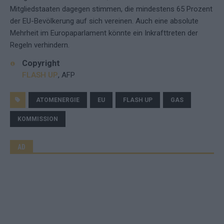
Mitgliedstaaten dagegen stimmen, die mindestens 65 Prozent
der EU-Bevölkerung auf sich vereinen. Auch eine absolute
Mehrheit im Europaparlament könnte ein Inkrafttreten der
Regeln verhindern.
Copyright
FLASH UP
, AFP
ATOMENERGIE
EU
FLASH UP
GAS
KOMMISSION
AD