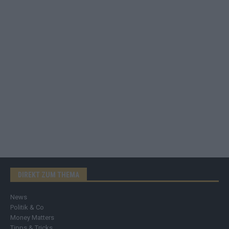
DIREKT ZUM THEMA
News
Politik & Co
Money Matters
Tipps & Tricks