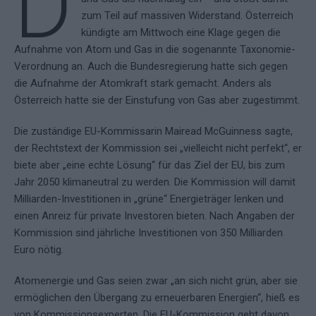
D
zum Teil auf massiven Widerstand. Österreich
kündigte am Mittwoch eine Klage gegen die
Aufnahme von Atom und Gas in die sogenannte Taxonomie-
Verordnung an. Auch die Bundesregierung hatte sich gegen
die Aufnahme der Atomkraft stark gemacht. Anders als
Österreich hatte sie der Einstufung von Gas aber zugestimmt.
Die zuständige EU-Kommissarin Mairead McGuinness sagte,
der Rechtstext der Kommission sei „vielleicht nicht perfekt“, er
biete aber „eine echte Lösung“ für das Ziel der EU, bis zum
Jahr 2050 klimaneutral zu werden. Die Kommission will damit
Milliarden-Investitionen in „grüne“ Energieträger lenken und
einen Anreiz für private Investoren bieten. Nach Angaben der
Kommission sind jährliche Investitionen von 350 Milliarden
Euro nötig.
Atomenergie und Gas seien zwar „an sich nicht grün, aber sie
ermöglichen den Übergang zu erneuerbaren Energien“, hieß es
von Kommissionsexperten. Die EU-Kommission geht davon