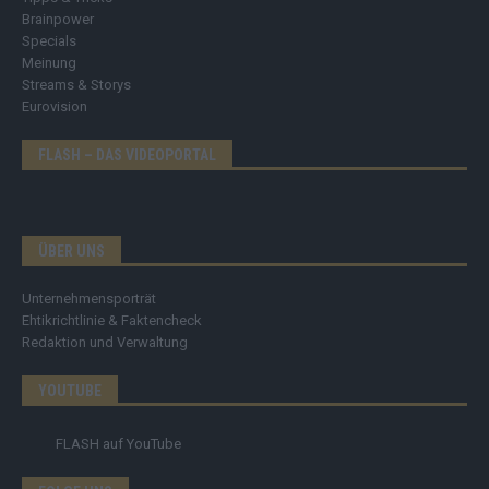
Brainpower
Specials
Meinung
Streams & Storys
Eurovision
FLASH – DAS VIDEOPORTAL
ÜBER UNS
Unternehmensporträt
Ehtikrichtlinie & Faktencheck
Redaktion und Verwaltung
YOUTUBE
FLASH
auf YouTube