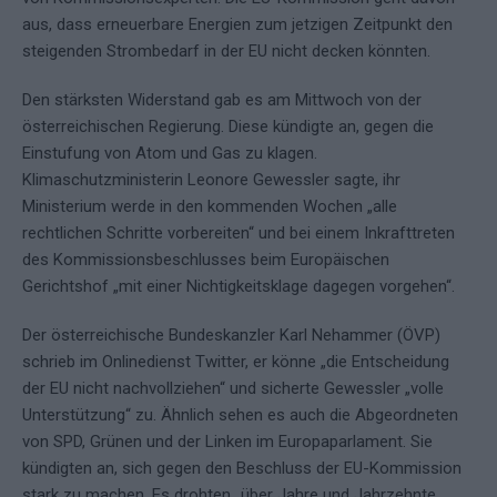
aus, dass erneuerbare Energien zum jetzigen Zeitpunkt den
steigenden Strombedarf in der EU nicht decken könnten.
Den stärksten Widerstand gab es am Mittwoch von der
österreichischen Regierung. Diese kündigte an, gegen die
Einstufung von Atom und Gas zu klagen.
Klimaschutzministerin Leonore Gewessler sagte, ihr
Ministerium werde in den kommenden Wochen „alle
rechtlichen Schritte vorbereiten“ und bei einem Inkrafttreten
des Kommissionsbeschlusses beim Europäischen
Gerichtshof „mit einer Nichtigkeitsklage dagegen vorgehen“.
Der österreichische Bundeskanzler Karl Nehammer (ÖVP)
schrieb im Onlinedienst Twitter, er könne „die Entscheidung
der EU nicht nachvollziehen“ und sicherte Gewessler „volle
Unterstützung“ zu. Ähnlich sehen es auch die Abgeordneten
von SPD, Grünen und der Linken im Europaparlament. Sie
kündigten an, sich gegen den Beschluss der EU-Kommission
stark zu machen. Es drohten „über Jahre und Jahrzehnte