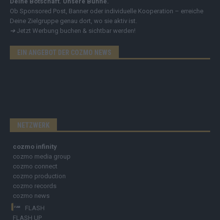
Deine Botschaft. Unsere Bühne.
Ob Sponsored Post, Banner oder individuelle Kooperation – erreiche
Deine Zielgruppe genau dort, wo sie aktiv ist.
➔
Jetzt Werbung buchen & sichtbar werden!
EIN ANGEBOT DER COZMO NEWS
NETZWERK
cozmo infinity
cozmo media group
cozmo connect
cozmo production
cozmo records
cozmo news
FLASH
FLASH UP