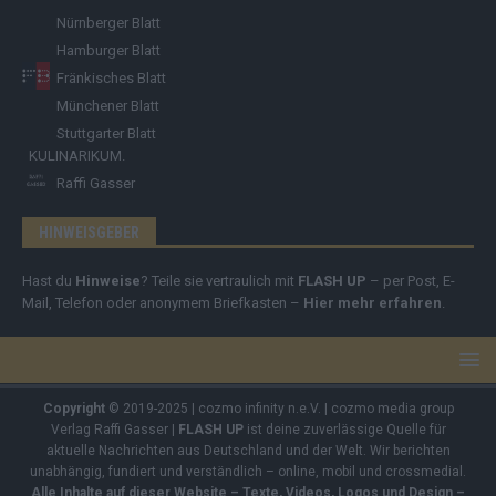
Nürnberger Blatt
Hamburger Blatt
Fränkisches Blatt
Münchener Blatt
Stuttgarter Blatt
KULINARIKUM.
Raffi Gasser
HINWEISGEBER
Hast du
Hinweise
? Teile sie vertraulich mit
FLASH UP
– per Post, E-
Mail, Telefon oder anonymem Briefkasten –
Hier mehr erfahren
.
Copyright
© 2019-2025 | cozmo infinity n.e.V. | cozmo media group
Verlag Raffi Gasser |
FLASH UP
ist deine zuverlässige Quelle für
aktuelle Nachrichten aus Deutschland und der Welt. Wir berichten
unabhängig, fundiert und verständlich – online, mobil und crossmedial.
Alle Inhalte auf dieser Website – Texte, Videos, Logos und Design –