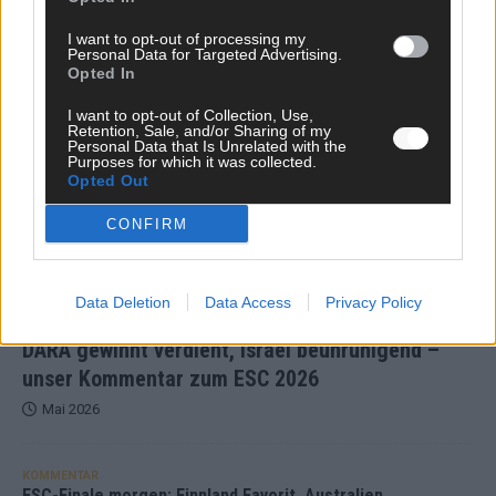
I want to opt-out of processing my
TOP STORIES
Personal Data for Targeted Advertising.
Opted In
EXTRA
I want to opt-out of Collection, Use,
Retention, Sale, and/or Sharing of my
Personal Data that Is Unrelated with the
Monaco, Sallys Café, Westernbrauerei – der
Purposes for which it was collected.
Opted Out
Europa-Park 2026 macht vieles neu
Juni 2026
CONFIRM
KOMMENTAR
Data Deletion
Data Access
Privacy Policy
DARA gewinnt verdient, Israel beunruhigend –
unser Kommentar zum ESC 2026
Mai 2026
KOMMENTAR
ESC-Finale morgen: Finnland Favorit, Australien