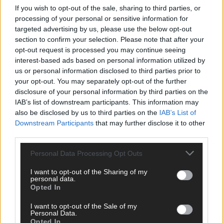
If you wish to opt-out of the sale, sharing to third parties, or
processing of your personal or sensitive information for
targeted advertising by us, please use the below opt-out
section to confirm your selection. Please note that after your
opt-out request is processed you may continue seeing
interest-based ads based on personal information utilized by
us or personal information disclosed to third parties prior to
your opt-out. You may separately opt-out of the further
disclosure of your personal information by third parties on the
IAB’s list of downstream participants. This information may
Über Redaktion | FLASH UP
22529 Artikel
also be disclosed by us to third parties on the
IAB’s List of
Downstream Participants
that may further disclose it to other
Hier schreiben, posten und kuratieren unsere Redakteur alles,
third parties.
was euch wirklich interessiert! Wir sind das Team hinter den
News, Storys und Videos, die ihr auf FLASH UP seht. Ob
Personal Data Processing Opt Outs
brandheiße Nachrichten, coole Tipps, spannende Hintergründe
oder crazy Trends – wir checken alles für euch, filtern das
I want to opt-out of the Sharing of my
Wichtigste raus und bringen’s auf den Punkt.
personal data.
Opted In
I want to opt-out of the Sale of my
Personal Data.
Opted In