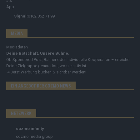
Signal:
0162 862 71 99
MEDIA
Mediadaten
Deine Botschaft. Unsere Bühne.
Ob Sponsored Post, Banner oder individuelle Kooperation – erreiche
Deine Zielgruppe genau dort, wo sie aktiv ist.
➔
Jetzt Werbung buchen & sichtbar werden!
EIN ANGEBOT DER COZMO NEWS
NETZWERK
cozmo infinity
cozmo media group