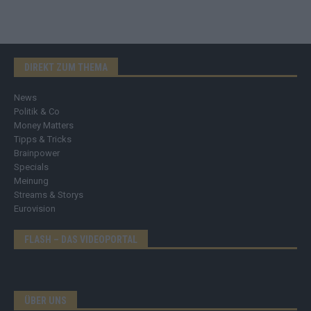
DIREKT ZUM THEMA
News
Politik & Co
Money Matters
Tipps & Tricks
Brainpower
Specials
Meinung
Streams & Storys
Eurovision
FLASH – DAS VIDEOPORTAL
ÜBER UNS