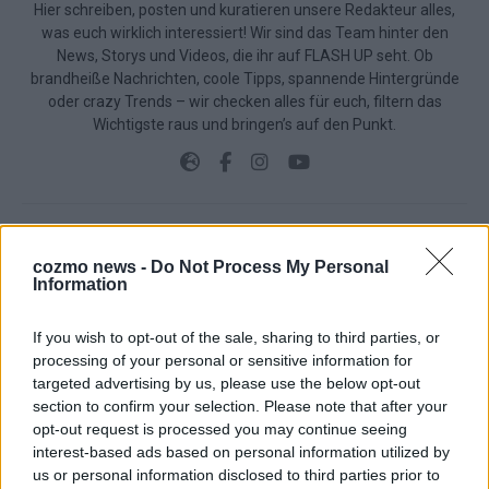
Hier schreiben, posten und kuratieren unsere Redakteur alles,
was euch wirklich interessiert! Wir sind das Team hinter den
News, Storys und Videos, die ihr auf FLASH UP seht. Ob
brandheiße Nachrichten, coole Tipps, spannende Hintergründe
oder crazy Trends – wir checken alles für euch, filtern das
Wichtigste raus und bringen’s auf den Punkt.
cozmo news -
Do Not Process My Personal
TOP STORIES
Information
EXTRA
If you wish to opt-out of the sale, sharing to third parties, or
processing of your personal or sensitive information for
Monaco, Sallys Café, Westernbrauerei – der
targeted advertising by us, please use the below opt-out
Europa-Park 2026 macht vieles neu
section to confirm your selection. Please note that after your
opt-out request is processed you may continue seeing
Juni 2026
interest-based ads based on personal information utilized by
us or personal information disclosed to third parties prior to