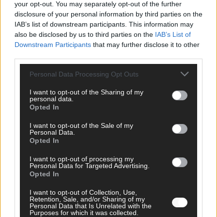
your opt-out. You may separately opt-out of the further
KOMMENTAR
disclosure of your personal information by third parties on the
IAB’s list of downstream participants. This information may
DARA gewinnt verdient, Israel beunruhigend –
also be disclosed by us to third parties on the
IAB’s List of
Downstream Participants
that may further disclose it to other
unser Kommentar zum ESC 2026
third parties.
Mai 2026
Personal Data Processing Opt Outs
KOMMENTAR
I want to opt-out of the Sharing of my
ESC-Finale morgen: Finnland Favorit, Australien
personal data.
aufgestiegen – alle 25 Acts im Kurzcheck
Opted In
Mai 2026
I want to opt-out of the Sale of my
Personal Data.
Opted In
KOMMENTAR
JJ hat den Abend gerettet – der Rest des ESC-Halbfinales
I want to opt-out of processing my
Personal Data for Targeted Advertising.
war solide, aber kein Feuerwerk
Opted In
Mai 2026
I want to opt-out of Collection, Use,
Retention, Sale, and/or Sharing of my
Personal Data that Is Unrelated with the
EXTRA
Purposes for which it was collected.