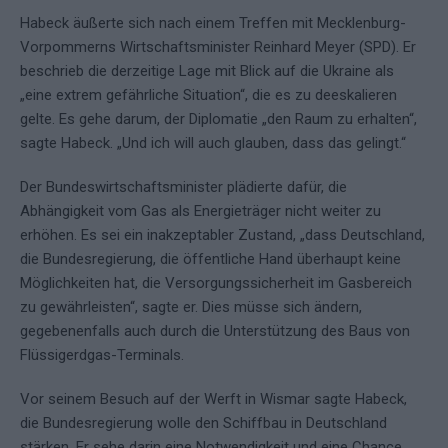
Habeck äußerte sich nach einem Treffen mit Mecklenburg-
Vorpommerns Wirtschaftsminister Reinhard Meyer (SPD). Er
beschrieb die derzeitige Lage mit Blick auf die Ukraine als
„eine extrem gefährliche Situation“, die es zu deeskalieren
gelte. Es gehe darum, der Diplomatie „den Raum zu erhalten“,
sagte Habeck. „Und ich will auch glauben, dass das gelingt.“
Der Bundeswirtschaftsminister plädierte dafür, die
Abhängigkeit vom Gas als Energieträger nicht weiter zu
erhöhen. Es sei ein inakzeptabler Zustand, „dass Deutschland,
die Bundesregierung, die öffentliche Hand überhaupt keine
Möglichkeiten hat, die Versorgungssicherheit im Gasbereich
zu gewährleisten“, sagte er. Dies müsse sich ändern,
gegebenenfalls auch durch die Unterstützung des Baus von
Flüssigerdgas-Terminals.
Vor seinem Besuch auf der Werft in Wismar sagte Habeck,
die Bundesregierung wolle den Schiffbau in Deutschland
stärken. Er sehe darin eine Notwendigkeit und eine Chance.