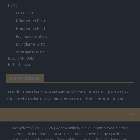
FLASH
FLASH UP
Nürnberger Blatt
Hamburger Blatt
Fränkisches Blatt
Münchener Blatt
Stuttgarter Blatt
KULINARIKUM.
Raffi Gasser
HINWEISGEBER
Hast du
Hinweise
? Teile sie vertraulich mit
FLASH UP
– per Post, E-
Mail, Telefon oder anonymem Briefkasten –
Hier mehr erfahren
.
Copyright
© 2019-2025 | cozmo infinity n.e.V. | cozmo media group
Verlag Raffi Gasser |
FLASH UP
ist deine zuverlässige Quelle für
aktuelle Nachrichten aus Deutschland und der Welt. Wir berichten