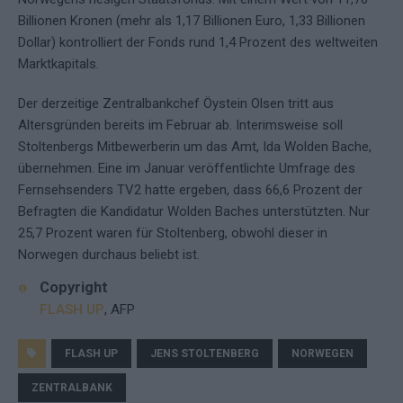
Billionen Kronen (mehr als 1,17 Billionen Euro, 1,33 Billionen
Dollar) kontrolliert der Fonds rund 1,4 Prozent des weltweiten
Marktkapitals.
Der derzeitige Zentralbankchef Öystein Olsen tritt aus
Altersgründen bereits im Februar ab. Interimsweise soll
Stoltenbergs Mitbewerberin um das Amt, Ida Wolden Bache,
übernehmen. Eine im Januar veröffentlichte Umfrage des
Fernsehsenders TV2 hatte ergeben, dass 66,6 Prozent der
Befragten die Kandidatur Wolden Baches unterstützten. Nur
25,7 Prozent waren für Stoltenberg, obwohl dieser in
Norwegen durchaus beliebt ist.
Copyright
FLASH UP
, AFP
FLASH UP
JENS STOLTENBERG
NORWEGEN
ZENTRALBANK