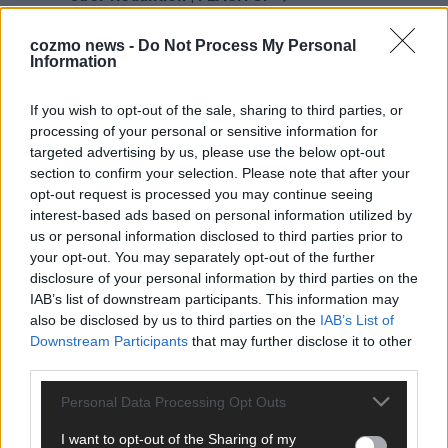
Hier schreiben, posten und kuratieren unsere Redakteur alles,
cozmo news -
Do Not Process My Personal
was euch wirklich interessiert! Wir sind das Team hinter den
Information
News, Storys und Videos, die ihr auf FLASH UP seht. Ob
brandheiße Nachrichten, coole Tipps, spannende Hintergründe
If you wish to opt-out of the sale, sharing to third parties, or
oder crazy Trends – wir checken alles für euch, filtern das
processing of your personal or sensitive information for
Wichtigste raus und bringen’s auf den Punkt.
targeted advertising by us, please use the below opt-out
section to confirm your selection. Please note that after your
opt-out request is processed you may continue seeing
interest-based ads based on personal information utilized by
us or personal information disclosed to third parties prior to
your opt-out. You may separately opt-out of the further
TOP STORIES
disclosure of your personal information by third parties on the
IAB’s list of downstream participants. This information may
EXTRA
also be disclosed by us to third parties on the
IAB’s List of
Downstream Participants
that may further disclose it to other
Monaco, Sallys Café, Westernbrauerei – der
third parties.
Europa-Park 2026 macht vieles neu
Personal Data Processing Opt Outs
Juni 2026
I want to opt-out of the Sharing of my