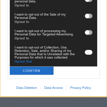
personal data.
Opted In
KOMMENTAR
I want to opt-out of the Sale of my
Personal Data.
DARA gewinnt verdient, Israel beunruhigend –
Opted In
unser Kommentar zum ESC 2026
I want to opt-out of processing my
Personal Data for Targeted Advertising.
Mai 2026
Opted In
I want to opt-out of Collection, Use,
KOMMENTAR
Retention, Sale, and/or Sharing of my
ESC-Finale morgen: Finnland Favorit, Australien
Personal Data that Is Unrelated with the
aufgestiegen – alle 25 Acts im Kurzcheck
Purposes for which it was collected.
Opted Out
Mai 2026
CONFIRM
KOMMENTAR
JJ hat den Abend gerettet – der Rest des ESC-Halbfinales
war solide, aber kein Feuerwerk
Data Deletion
Data Access
Privacy Policy
Mai 2026