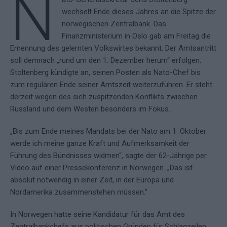
N
wechselt Ende dieses Jahres an die Spitze der
norwegischen Zentralbank. Das
Finanzministerium in Oslo gab am Freitag die
Ernennung des gelernten Volkswirtes bekannt. Der Amtsantritt
soll demnach „rund um den 1. Dezember herum“ erfolgen.
Stoltenberg kündigte an, seinen Posten als Nato-Chef bis
zum regulären Ende seiner Amtszeit weiterzuführen. Er steht
derzeit wegen des sich zuspitzenden Konflikts zwischen
Russland und dem Westen besonders im Fokus.
„Bis zum Ende meines Mandats bei der Nato am 1. Oktober
werde ich meine ganze Kraft und Aufmerksamkeit der
Führung des Bündnisses widmen“, sagte der 62-Jährige per
Video auf einer Pressekonferenz in Norwegen. „Das ist
absolut notwendig in einer Zeit, in der Europa und
Nordamerika zusammenstehen müssen.“
In Norwegen hatte seine Kandidatur für das Amt des
Zentralbankchefs aus politischen Gründen für Schlagzeilen