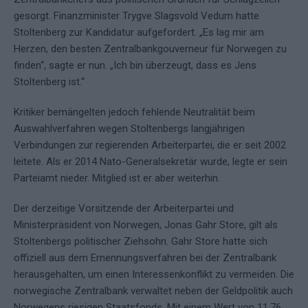
gesorgt. Finanzminister Trygve Slagsvold Vedum hatte
Stoltenberg zur Kandidatur aufgefordert. „Es lag mir am
Herzen, den besten Zentralbankgouverneur für Norwegen zu
finden“, sagte er nun. „Ich bin überzeugt, dass es Jens
Stoltenberg ist.“
Kritiker bemängelten jedoch fehlende Neutralität beim
Auswahlverfahren wegen Stoltenbergs langjährigen
Verbindungen zur regierenden Arbeiterpartei, die er seit 2002
leitete. Als er 2014 Nato-Generalsekretär wurde, legte er sein
Parteiamt nieder. Mitglied ist er aber weiterhin.
Der derzeitige Vorsitzende der Arbeiterpartei und
Ministerpräsident von Norwegen, Jonas Gahr Store, gilt als
Stoltenbergs politischer Ziehsohn. Gahr Store hatte sich
offiziell aus dem Ernennungsverfahren bei der Zentralbank
herausgehalten, um einen Interessenkonflikt zu vermeiden. Die
norwegische Zentralbank verwaltet neben der Geldpolitik auch
Norwegens riesigen Staatsfonds. Mit einem Wert von 11,76