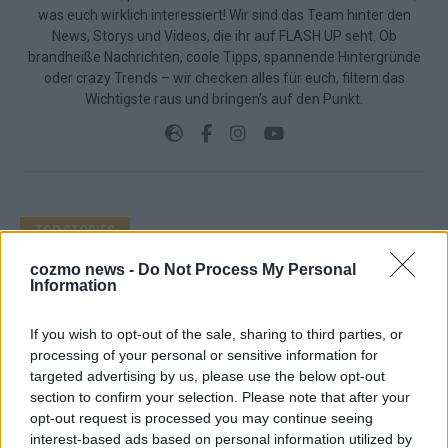
was euch wirklich interessiert! Wir sind das Team hinter den
News, Storys und Videos, die ihr auf FLASH UP seht. Ob
brandheiße Nachrichten, coole Tipps, spannende Hintergründe
oder crazy Trends – wir checken alles für euch, filtern das
Wichtigste raus und bringen’s auf den Punkt.
TOP STORIES
cozmo news -
Do Not Process My Personal
EXTRA
Information
Monaco, Sallys Café, Westernbrauerei – der
If you wish to opt-out of the sale, sharing to third parties, or
Europa-Park 2026 macht vieles neu
processing of your personal or sensitive information for
targeted advertising by us, please use the below opt-out
Juni 2026
section to confirm your selection. Please note that after your
opt-out request is processed you may continue seeing
interest-based ads based on personal information utilized by