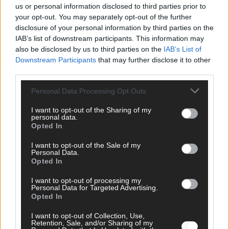
KOMMENTAR
us or personal information disclosed to third parties prior to
your opt-out. You may separately opt-out of the further
DARA gewinnt verdient, Israel beunruhigend –
disclosure of your personal information by third parties on the
IAB’s list of downstream participants. This information may
unser Kommentar zum ESC 2026
also be disclosed by us to third parties on the
IAB’s List of
Mai 2026
Downstream Participants
that may further disclose it to other
third parties.
KOMMENTAR
Personal Data Processing Opt Outs
ESC-Finale morgen: Finnland Favorit, Australien
aufgestiegen – alle 25 Acts im Kurzcheck
I want to opt-out of the Sharing of my
personal data.
Mai 2026
Opted In
I want to opt-out of the Sale of my
KOMMENTAR
Personal Data.
JJ hat den Abend gerettet – der Rest des ESC-Halbfinales
Opted In
war solide, aber kein Feuerwerk
I want to opt-out of processing my
Mai 2026
Personal Data for Targeted Advertising.
Opted In
EXTRA
I want to opt-out of Collection, Use,
ESC-Halbfinale 2: Das sagen die Wettquoten – vier sicher,
Retention, Sale, and/or Sharing of my