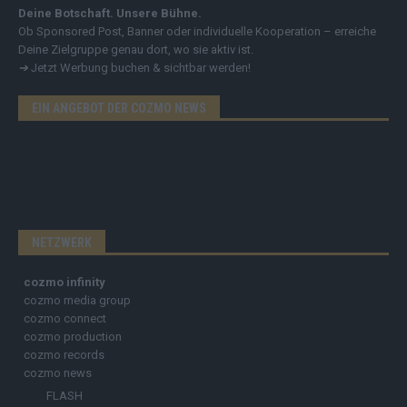
Deine Botschaft. Unsere Bühne.
Ob Sponsored Post, Banner oder individuelle Kooperation – erreiche
Deine Zielgruppe genau dort, wo sie aktiv ist.
➔
Jetzt Werbung buchen & sichtbar werden!
EIN ANGEBOT DER COZMO NEWS
NETZWERK
cozmo infinity
cozmo media group
cozmo connect
cozmo production
cozmo records
cozmo news
FLASH