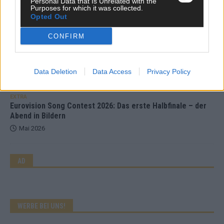
Personal Data that Is Unrelated with the
sechs zittern, einer chancenlos!
Purposes for which it was collected.
Mai 2026
Opted Out
CONFIRM
KOMMENTAR
Wer zahlt, steht im Finale – ist das beim ESC wirklich fair?
Mai 2026
Data Deletion
Data Access
Privacy Policy
EXTRA
Eurovision Song Contest 2026: Das erste Halbfinale – der
Abend in Bildern
Mai 2026
AD
WERBE BEI UNS!