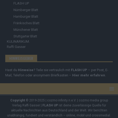
FLASH UP
Nürnberger Blatt
Hamburger Blatt
Fränkisches Blatt
Münchener Blatt
Stuttgarter Blatt
KULINARIKUM.
Raffi Gasser
HINWEISGEBER
Hast du
Hinweise
? Teile sie vertraulich mit
FLASH UP
– per Post, E-
Mail, Telefon oder anonymem Briefkasten –
Hier mehr erfahren
.
Copyright
© 2019-2025 | cozmo infinity n.e.V. | cozmo media group
Verlag Raffi Gasser |
FLASH UP
ist deine zuverlässige Quelle für
aktuelle Nachrichten aus Deutschland und der Welt. Wir berichten
unabhängig, fundiert und verständlich – online, mobil und crossmedial.