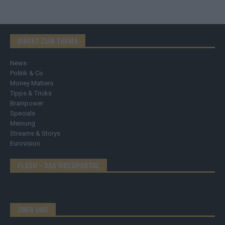
DIREKT ZUM THEMA
News
Politik & Co
Money Matters
Tipps & Tricks
Brainpower
Specials
Meinung
Streams & Storys
Eurovision
FLASH – DAS VIDEOPORTAL
ÜBER UNS