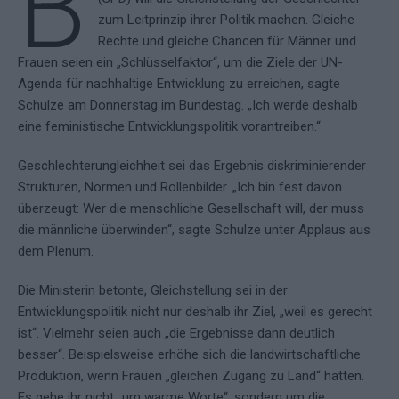
B
zum Leitprinzip ihrer Politik machen. Gleiche
Rechte und gleiche Chancen für Männer und
Frauen seien ein „Schlüsselfaktor“, um die Ziele der UN-
Agenda für nachhaltige Entwicklung zu erreichen, sagte
Schulze am Donnerstag im Bundestag. „Ich werde deshalb
eine feministische Entwicklungspolitik vorantreiben.“
Geschlechterungleichheit sei das Ergebnis diskriminierender
Strukturen, Normen und Rollenbilder. „Ich bin fest davon
überzeugt: Wer die menschliche Gesellschaft will, der muss
die männliche überwinden“, sagte Schulze unter Applaus aus
dem Plenum.
Die Ministerin betonte, Gleichstellung sei in der
Entwicklungspolitik nicht nur deshalb ihr Ziel, „weil es gerecht
ist“. Vielmehr seien auch „die Ergebnisse dann deutlich
besser“. Beispielsweise erhöhe sich die landwirtschaftliche
Produktion, wenn Frauen „gleichen Zugang zu Land“ hätten.
Es gehe ihr nicht „um warme Worte“, sondern um die