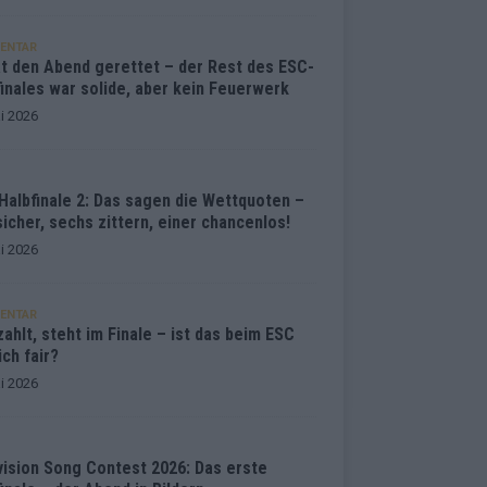
ENTAR
at den Abend gerettet – der Rest des ESC-
inales war solide, aber kein Feuerwerk
i 2026
Halbfinale 2: Das sagen die Wettquoten –
sicher, sechs zittern, einer chancenlos!
i 2026
ENTAR
ahlt, steht im Finale – ist das beim ESC
ich fair?
i 2026
vision Song Contest 2026: Das erste