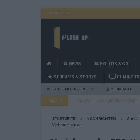
AUGUST 2026
H
NEWS
POLITIK & CO.
O
STREAMS & STORYS
FUN & ST
M
E
COZMO MEDIA GROUP
MEDIADATEN
FEED
[ Mai 2026 ]
DARA gewinnt den ESC – B
fast leer aus
EUROVISION
STARTSEITE
NACHRICHTEN
Streic
[ Mai 2026 ]
JJ, Lordi, Verka Serduchk
Verbrauchern an
[ Mai 2026 ]
ESC-Finale heute Abend –