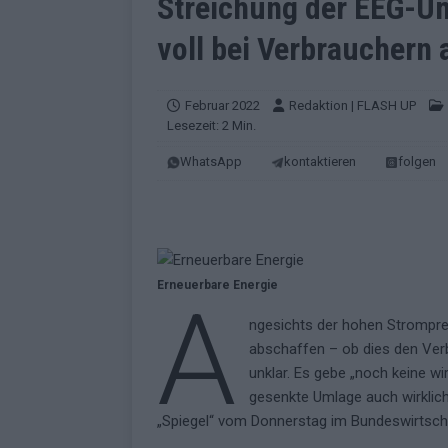
Streichung der EEG-U
EUROVISION
voll bei Verbrauchern 
[ Mai 2026 ]
ESC-Finale morgen: Finnl
KOMMENTAR
Februar 2022
Redaktion | FLASH UP
[ Mai 2026 ]
„Douze Points“ – wie ei
Lesezeit: 2 Min.
EUROVISION
WhatsApp
kontaktieren
folgen
[ Mai 2026 ]
Das ESC-Finale ist kompl
[ Mai 2026 ]
JJ hat den Abend gerette
KOMMENTAR
[ Mai 2026 ]
ESC-Halbfinale 2: Das sa
Erneuerbare Energie
A
EXTRA
ngesichts der hohen Stromprei
abschaffen – ob dies den Verbr
[ Juni 2026 ]
Monaco, Sallys Café, W
unklar. Es gebe „noch keine wir
[ Mai 2026 ]
DARA gewinnt verdient,
gesenkte Umlage auch wirklich
KOMMENTAR
„Spiegel“ vom Donnerstag im Bundeswirtsch