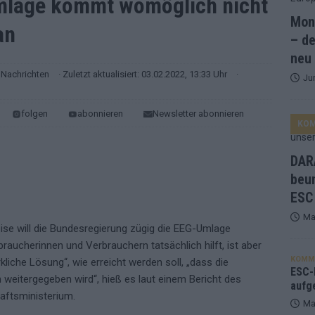
mlage kommt womöglich nicht
Mona
an
and Favorit, Australien aufgestiegen – alle 25 Acts im Kurzcheck
– de
neu
Nachrichten
· Zuletzt aktualisiert: 03.02.2022, 13:33 Uhr
·
Ju
ne Zahl zur Ikone wurde: 70 Jahre ESC-Wertungsgeschichte!
folgen
abonnieren
Newsletter abonnieren
KO
ett – 26 Länder wollen den Sieg in Wien
EUROVISION
t – der Rest des ESC-Halbfinales war solide, aber kein Feuerwerk
DARA
beu
ESC
gen die Wettquoten – vier sicher, sechs zittern, einer chancenlos!
Ma
se will die Bundesregierung zügig die EEG-Umlage
aucherinnen und Verbrauchern tatsächlich hilft, ist aber
esternbrauerei – der Europa-Park 2026 macht vieles neu
EXTRA
KOMM
kliche Lösung“, wie erreicht werden soll, „dass die
 Israel beunruhigend – unser Kommentar zum ESC 2026
ESC-F
 weitergegeben wird“, hieß es laut einem Bericht des
aufg
aftsministerium.
Ma