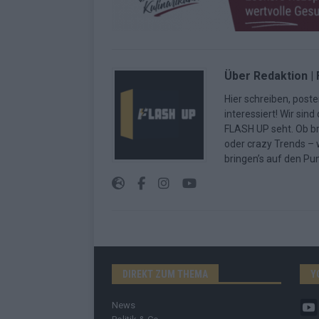
Über Redaktion |
Hier schreiben, poste
interessiert! Wir sin
FLASH UP seht. Ob b
oder crazy Trends – w
bringen’s auf den Pun
DIREKT ZUM THEMA
Y
News