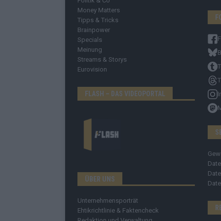
Politik & Co
Money Matters
F
Tipps & Tricks
Brainpower
Specials
Meinung
B
Streams & Storys
T
Eurovision
T
FLASH – DAS VIDEOPORTAL
I
S
Gew
Date
Date
ÜBER UNS
Date
Unternehmensporträt
R
Ehtikrichtlinie & Faktencheck
Redaktion und Verwaltung