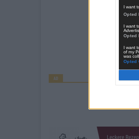
I want t
Opted 
I want 
Advertis
Opted 
I want t
of my P
was col
Opted 
AD