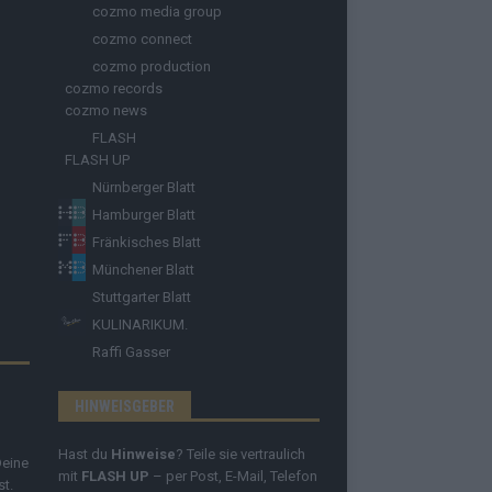
cozmo media group
cozmo connect
cozmo production
cozmo records
cozmo news
FLASH
FLASH UP
Nürnberger Blatt
Hamburger Blatt
Fränkisches Blatt
Münchener Blatt
Stuttgarter Blatt
KULINARIKUM.
Raffi Gasser
HINWEISGEBER
Hast du
Hinweise
? Teile sie vertraulich
Deine
mit
FLASH UP
– per Post, E-Mail, Telefon
st.