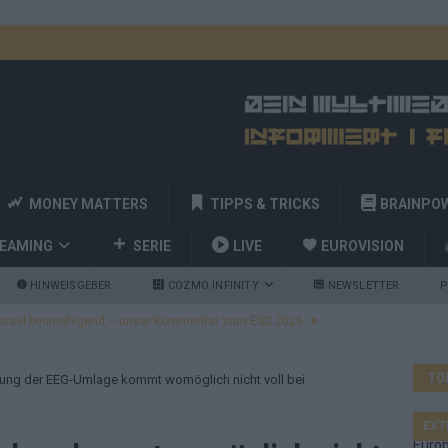
MONEY MATTERS
TIPPS & TRICKS
BRAINPO
REAMING
SERIE
LIVE
EUROVISION
HINWEISGEBER
COZMO INFINITY
NEWSLETTER
P
ulgarien jubelt, Israel sorgt für Diskussionen, Deutschland geht
TO
hung der EEG-Umlage kommt womöglich nicht voll bei
a und Billy Joel – das ESC-Finale wird eine Party
EUROVISION
 Startreihenfolge steht, Deutschland singt als Zweites!
EXT