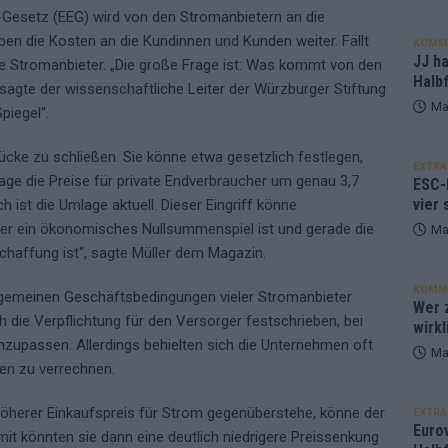
Gesetz (EEG) wird von den Stromanbietern an die
ben die Kosten an die Kundinnen und Kunden weiter. Fällt
KOMM
JJ h
ie Stromanbieter. „Die große Frage ist: Was kommt von den
Halbf
sagte der wissenschaftliche Leiter der Würzburger Stiftung
Ma
piegel“.
ücke zu schließen. Sie könne etwa gesetzlich festlegen,
EXTRA
ge die Preise für private Endverbraucher um genau 3,7
ESC-
vier 
 ist die Umlage aktuell. Dieser Eingriff könne
ieter ein ökonomisches Nullsummenspiel ist und gerade die
Ma
chaffung ist“, sagte Müller dem Magazin.
KOMM
allgemeinen Geschäftsbedingungen vieler Stromanbieter
Wer z
 die Verpflichtung für den Versorger festschrieben, bei
wirkl
nzupassen. Allerdings behielten sich die Unternehmen oft
Ma
en zu verrechnen.
öherer Einkaufspreis für Strom gegenüberstehe, könne der
EXTRA
Euro
mit könnten sie dann eine deutlich niedrigere Preissenkung