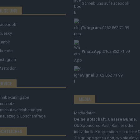
Schreib uns auf Facebook
OLGE UNS
Facebook
Telegram:
0162 862 71 99
luesky
umblr
hreads
WhatsApp:
0162 862 71 99
nstagram
Mastodon
Signal:
0162 862 71 99
ERVICE
innbekanntgabe
MEDIA
nschutz
nschutzvereinbarungen
Mediadaten
nauszug & Löschanfrage
Deine Botschaft. Unsere Bühne.
Ob Sponsored Post, Banner oder
ECHTLICHES
individuelle Kooperation – erreiche 
Zielgruppe genau dort, wo sie aktiv i