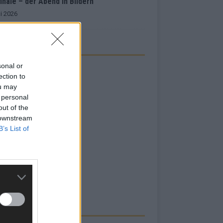
inale – der Abend in Bildern
i 2026
sonal or
ection to
ou may
 personal
out of the
 downstream
B’s List of
RBE BEI UNS!