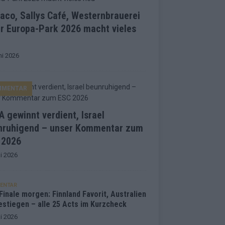
co, Sallys Café, Westernbrauerei
r Europa-Park 2026 macht vieles
ni 2026
MMENTAR
 gewinnt verdient, Israel
nruhigend – unser Kommentar zum
 2026
i 2026
ENTAR
inale morgen: Finnland Favorit, Australien
estiegen – alle 25 Acts im Kurzcheck
i 2026