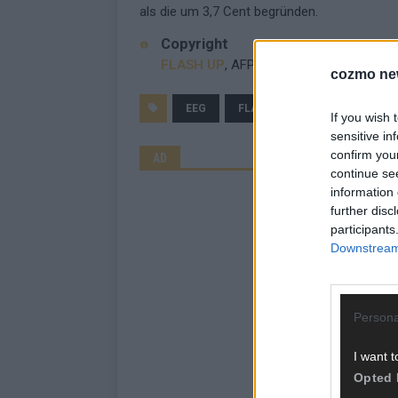
als die um 3,7 Cent begründen.
Copyright
FLASH UP
, AFP
cozmo ne
EEG
FLASH UP
UMLAGE
If you wish 
sensitive in
confirm you
AD
continue se
information 
further disc
participants
Downstream 
Persona
I want t
Opted 