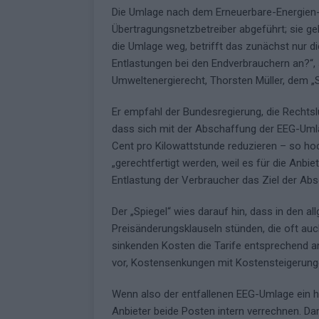
Die Umlage nach dem Erneuerbare-Energien-
Übertragungsnetzbetreiber abgeführt; sie ge
die Umlage weg, betrifft das zunächst nur d
Entlastungen bei den Endverbrauchern an?“, 
Umweltenergierecht, Thorsten Müller, dem „S
Er empfahl der Bundesregierung, die Rechtsl
dass sich mit der Abschaffung der EEG-Umla
Cent pro Kilowattstunde reduzieren – so hoch
„gerechtfertigt werden, weil es für die Anb
Entlastung der Verbraucher das Ziel der Abs
Der „Spiegel“ wies darauf hin, dass in den 
Preisänderungsklauseln stünden, die oft auch
sinkenden Kosten die Tarife entsprechend a
vor, Kostensenkungen mit Kostensteigerung
Wenn also der entfallenen EEG-Umlage ein h
Anbieter beide Posten intern verrechnen. Da