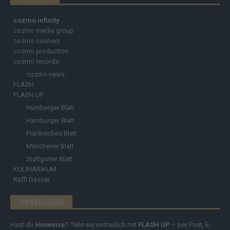
cozmo infinity
cozmo media group
cozmo connect
cozmo production
cozmo records
cozmo news
FLASH
FLASH UP
Nürnberger Blatt
Hamburger Blatt
Fränkisches Blatt
Münchener Blatt
Stuttgarter Blatt
KULINARIKUM.
Raffi Gasser
HINWEISGEBER
Hast du
Hinweise
? Teile sie vertraulich mit
FLASH UP
– per Post, E-