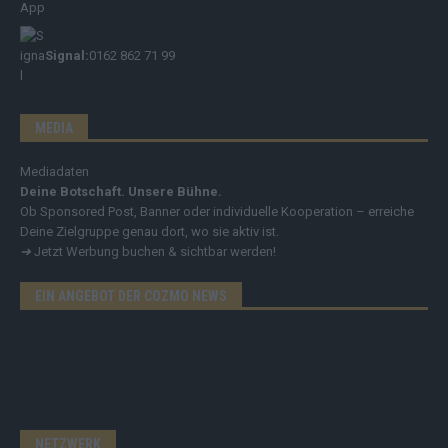
Signal:
0162 862 71 99
MEDIA
Mediadaten
Deine Botschaft. Unsere Bühne.
Ob Sponsored Post, Banner oder individuelle Kooperation – erreiche
Deine Zielgruppe genau dort, wo sie aktiv ist.
➔
Jetzt Werbung buchen & sichtbar werden!
EIN ANGEBOT DER COZMO NEWS
NETZWERK