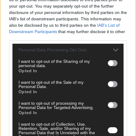
KOMMENTAR
your opt-out. You may separately opt-out of the further
disclosure of your personal information by third parties on the
DARA gewinnt verdient, Israel beunruhigend –
IAB’s list of downstream participants. This information may
unser Kommentar zum ESC 2026
also be disclosed by us to third parties on the
IAB’s List of
Downstream Participants
that may further disclose it to other
Mai 2026
third parties.
Personal Data Processing Opt Outs
KOMMENTAR
ESC-Finale morgen: Finnland Favorit, Australien
I want to opt-out of the Sharing of my
aufgestiegen – alle 25 Acts im Kurzcheck
personal data.
Opted In
Mai 2026
I want to opt-out of the Sale of my
Personal Data.
KOMMENTAR
Opted In
JJ hat den Abend gerettet – der Rest des ESC-Halbfinales
war solide, aber kein Feuerwerk
I want to opt-out of processing my
Personal Data for Targeted Advertising.
Mai 2026
Opted In
I want to opt-out of Collection, Use,
EXTRA
Retention, Sale, and/or Sharing of my
ESC-Halbfinale 2: Das sagen die Wettquoten – vier sicher,
Personal Data that Is Unrelated with the