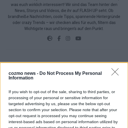
was euch wirklich interessiert! Wir sind das Team hinter den
News, Storys und Videos, die ihr auf FLASH UP seht. Ob
brandheiße Nachrichten, coole Tipps, spannende Hintergründe
oder crazy Trends – wir checken alles für euch, filtern das
Wichtigste raus und bringen’s auf den Punkt.
TOP STORIES
cozmo news -
Do Not Process My Personal
Information
EXTRA
If you wish to opt-out of the sale, sharing to third parties, or
Monaco, Sallys Café, Westernbrauerei – der
processing of your personal or sensitive information for
Europa-Park 2026 macht vieles neu
targeted advertising by us, please use the below opt-out
section to confirm your selection. Please note that after your
Juni 2026
opt-out request is processed you may continue seeing
interest-based ads based on personal information utilized by
us or personal information disclosed to third parties prior to