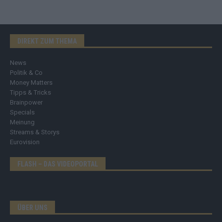
DIREKT ZUM THEMA
News
Politik & Co
Money Matters
Tipps & Tricks
Brainpower
Specials
Meinung
Streams & Storys
Eurovision
FLASH – DAS VIDEOPORTAL
ÜBER UNS