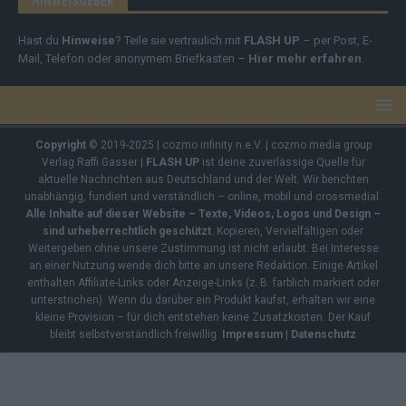
HINWEISGEBER
Hast du
Hinweise
? Teile sie vertraulich mit
FLASH UP
– per Post, E-
Mail, Telefon oder anonymem Briefkasten –
Hier mehr erfahren
.
Copyright
© 2019-2025 | cozmo infinity n.e.V. | cozmo media group
Verlag Raffi Gasser |
FLASH UP
ist deine zuverlässige Quelle für
aktuelle Nachrichten aus Deutschland und der Welt. Wir berichten
unabhängig, fundiert und verständlich – online, mobil und crossmedial.
Alle Inhalte auf dieser Website – Texte, Videos, Logos und Design –
sind urheberrechtlich geschützt
. Kopieren, Vervielfältigen oder
Weitergeben ohne unsere Zustimmung ist nicht erlaubt. Bei Interesse
an einer Nutzung wende dich bitte an unsere Redaktion. Einige Artikel
enthalten Affiliate-Links oder Anzeige-Links (z. B. farblich markiert oder
unterstrichen). Wenn du darüber ein Produkt kaufst, erhalten wir eine
kleine Provision – für dich entstehen keine Zusatzkosten. Der Kauf
bleibt selbstverständlich freiwillig.
Impressum
|
Datenschutz