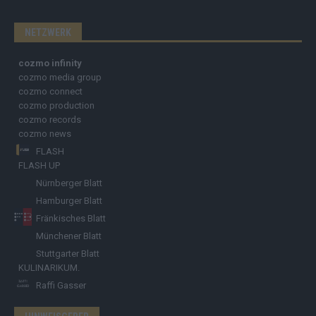
NETZWERK
cozmo infinity
cozmo media group
cozmo connect
cozmo production
cozmo records
cozmo news
FLASH
FLASH UP
Nürnberger Blatt
Hamburger Blatt
Fränkisches Blatt
Münchener Blatt
Stuttgarter Blatt
KULINARIKUM.
Raffi Gasser