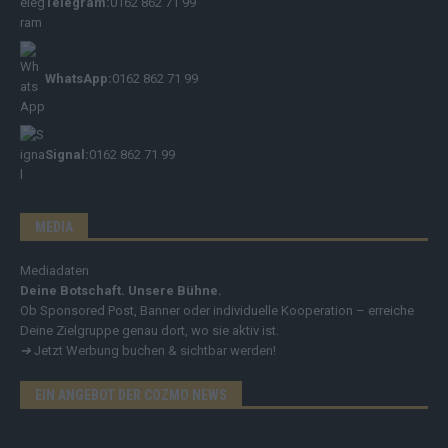
Telegram:
0162 862 71 99
WhatsApp:
0162 862 71 99
Signal:
0162 862 71 99
MEDIA
Mediadaten
Deine Botschaft. Unsere Bühne.
Ob Sponsored Post, Banner oder individuelle Kooperation – erreiche
Deine Zielgruppe genau dort, wo sie aktiv ist.
➔
Jetzt Werbung buchen & sichtbar werden!
EIN ANGEBOT DER COZMO NEWS