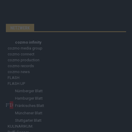
NETZWERK
cozmo infinity
cozmo media group
cozmo connect
cozmo production
cozmo records
cozmo news
FLASH
FLASH UP
Nürnberger Blatt
Hamburger Blatt
Fränkisches Blatt
Münchener Blatt
Stuttgarter Blatt
KULINARIKUM.