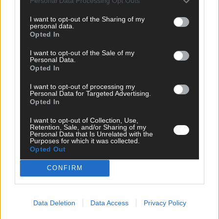
Personal Data Processing Opt Outs
Mai 2026
I want to opt-out of the Sharing of my
personal data.
EXTRA
Opted In
ESC-Halbfinale 2: Das sagen die Wettquoten – vier sicher,
sechs zittern, einer chancenlos!
I want to opt-out of the Sale of my
Personal Data.
Mai 2026
Opted In
I want to opt-out of processing my
Personal Data for Targeted Advertising.
KOMMENTAR
Wer zahlt, steht im Finale – ist das beim ESC wirklich fair?
Opted In
Mai 2026
I want to opt-out of Collection, Use,
Retention, Sale, and/or Sharing of my
Personal Data that Is Unrelated with the
Purposes for which it was collected.
EXTRA
Opted Out
Eurovision Song Contest 2026: Das erste Halbfinale – der
Abend in Bildern
CONFIRM
Mai 2026
Data Deletion
Data Access
Privacy Policy
AD