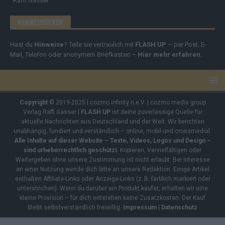
Raffi Gasser
HINWEISGEBER
Hast du
Hinweise
? Teile sie vertraulich mit
FLASH UP
– per Post, E-
Mail, Telefon oder anonymem Briefkasten –
Hier mehr erfahren
.
Copyright
© 2019-2025 | cozmo infinity n.e.V. | cozmo media group
Verlag Raffi Gasser |
FLASH UP
ist deine zuverlässige Quelle für
aktuelle Nachrichten aus Deutschland und der Welt. Wir berichten
unabhängig, fundiert und verständlich – online, mobil und crossmedial.
Alle Inhalte auf dieser Website – Texte, Videos, Logos und Design –
sind urheberrechtlich geschützt
. Kopieren, Vervielfältigen oder
Weitergeben ohne unsere Zustimmung ist nicht erlaubt. Bei Interesse
an einer Nutzung wende dich bitte an unsere Redaktion. Einige Artikel
enthalten Affiliate-Links oder Anzeige-Links (z. B. farblich markiert oder
unterstrichen). Wenn du darüber ein Produkt kaufst, erhalten wir eine
kleine Provision – für dich entstehen keine Zusatzkosten. Der Kauf
bleibt selbstverständlich freiwillig.
Impressum
|
Datenschutz