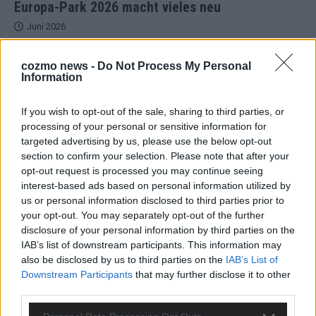
Europa-Park 2026 macht vieles neu
Juni 2026
cozmo news -
Do Not Process My Personal
KOMMENTAR
Information
DARA gewinnt verdient, Israel beunruhigend –
If you wish to opt-out of the sale, sharing to third parties, or
unser Kommentar zum ESC 2026
processing of your personal or sensitive information for
targeted advertising by us, please use the below opt-out
Mai 2026
section to confirm your selection. Please note that after your
opt-out request is processed you may continue seeing
interest-based ads based on personal information utilized by
KOMMENTAR
us or personal information disclosed to third parties prior to
ESC-Finale morgen: Finnland Favorit, Australien
your opt-out. You may separately opt-out of the further
aufgestiegen – alle 25 Acts im Kurzcheck
disclosure of your personal information by third parties on the
Mai 2026
IAB’s list of downstream participants. This information may
also be disclosed by us to third parties on the
IAB’s List of
Downstream Participants
that may further disclose it to other
KOMMENTAR
JJ hat den Abend gerettet – der Rest des ESC-Halbfinales
third parties.
war solide, aber kein Feuerwerk