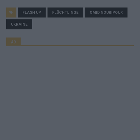
FLASH UP
FLÜCHTLINGE
OMID NOURIPOUR
UKRAINE
AD