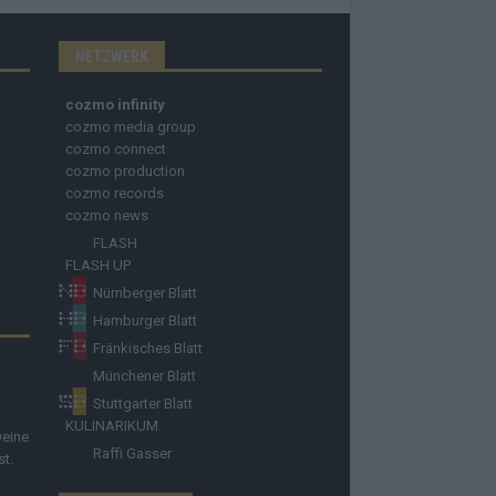
NETZWERK
cozmo infinity
cozmo media group
cozmo connect
cozmo production
cozmo records
cozmo news
FLASH
FLASH UP
Nürnberger Blatt
Hamburger Blatt
Fränkisches Blatt
Münchener Blatt
Stuttgarter Blatt
KULINARIKUM.
Deine
Raffi Gasser
st.