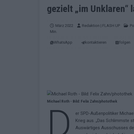
EUROVISION
gezielt „im Unklaren“ 
[ Mai 2026 ]
ESC-Finale morgen: Finnl
KOMMENTAR
März 2022
Redaktion | FLASH UP
Po
Min.
[ Mai 2026 ]
„Douze Points“ – wie ei
WhatsApp
kontaktieren
folgen
EUROVISION
[ Mai 2026 ]
Das ESC-Finale ist kompl
[ Mai 2026 ]
JJ hat den Abend gerette
KOMMENTAR
[ Mai 2026 ]
ESC-Halbfinale 2: Das sa
EXTRA
Michael Roth - Bild: Felix Zahn/photothek
D
[ Juni 2026 ]
Monaco, Sallys Café, W
er SPD-Außenpolitiker Michael
[ Mai 2026 ]
DARA gewinnt verdient,
Krieg aus. „Das Schlimmste st
KOMMENTAR
Auswärtiges Ausschusses de