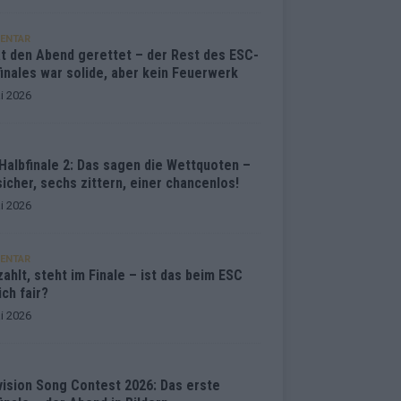
ENTAR
at den Abend gerettet – der Rest des ESC-
inales war solide, aber kein Feuerwerk
i 2026
Halbfinale 2: Das sagen die Wettquoten –
sicher, sechs zittern, einer chancenlos!
i 2026
ENTAR
ahlt, steht im Finale – ist das beim ESC
ich fair?
i 2026
vision Song Contest 2026: Das erste