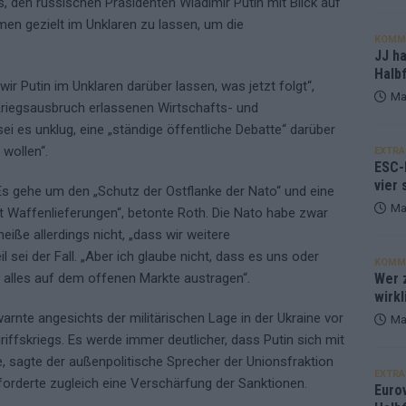
s, den russischen Präsidenten Wladimir Putin mit Blick auf
n gezielt im Unklaren zu lassen, um die
KOMM
JJ h
Halbf
r Putin im Unklaren darüber lassen, was jetzt folgt“,
Ma
 Kriegsausbruch erlassenen Wirtschafts- und
ei es unklug, eine „ständige öffentliche Debatte“ darüber
 wollen“.
EXTRA
ESC-
vier 
. Es gehe um den „Schutz der Ostflanke der Nato“ und eine
Ma
t Waffenlieferungen“, betonte Roth. Die Nato habe zwar
iße allerdings nicht, „dass wir weitere
 sei der Fall. „Aber ich glaube nicht, dass es uns oder
KOMM
as alles auf dem offenen Markte austragen“.
Wer z
wirkl
rnte angesichts der militärischen Lage in der Ukraine vor
Ma
iffskriegs. Es werde immer deutlicher, dass Putin sich mit
e, sagte der außenpolitische Sprecher der Unionsfraktion
EXTRA
orderte zugleich eine Verschärfung der Sanktionen.
Euro