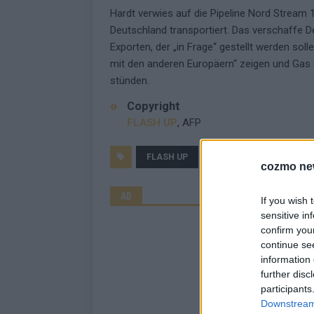
Hardt verwies auf die Pipeline Nord Stream 
Deutschland transportiert. Das verschaffe D
Exporten, der „in Frage“ gestellt werden soll
mit den anderen Europäern“ zeigen und Gas n
stünden.
Copyright
FLASH UP
, AFP
FLASH UP
MASSNAHMEN
MI
cozmo ne
AD
If you wish 
sensitive in
confirm you
continue se
information 
further disc
participants
Downstream 