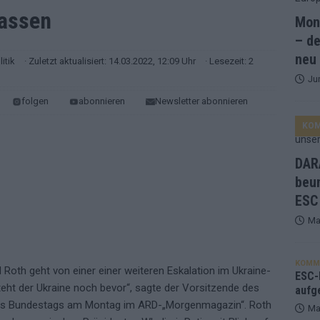
lassen
Mona
and Favorit, Australien aufgestiegen – alle 25 Acts im Kurzcheck
– de
neu
litik
· Zuletzt aktualisiert: 14.03.2022, 12:09 Uhr
· Lesezeit: 2
Ju
ne Zahl zur Ikone wurde: 70 Jahre ESC-Wertungsgeschichte!
folgen
abonnieren
Newsletter abonnieren
KO
ett – 26 Länder wollen den Sieg in Wien
EUROVISION
t – der Rest des ESC-Halbfinales war solide, aber kein Feuerwerk
DARA
beu
ESC
gen die Wettquoten – vier sicher, sechs zittern, einer chancenlos!
Ma
esternbrauerei – der Europa-Park 2026 macht vieles neu
EXTRA
KOMM
 Roth geht von einer einer weiteren Eskalation im Ukraine-
 Israel beunruhigend – unser Kommentar zum ESC 2026
ESC-F
eht der Ukraine noch bevor“, sagte der Vorsitzende des
aufg
s Bundestags am Montag im ARD-„Morgenmagazin“. Roth
Ma