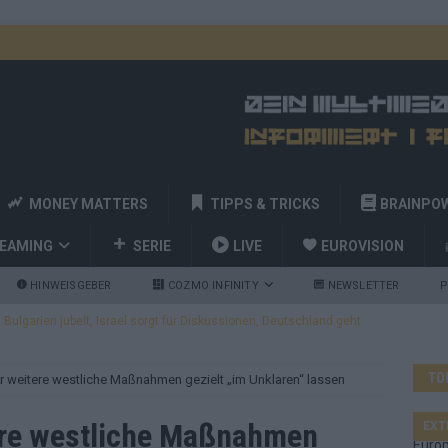
MONEY MATTERS
TIPPS & TRICKS
BRAINPO
REAMING
SERIE
LIVE
EUROVISION
HINWEISGEBER
COZMO INFINITY
NEWSLETTER
P
ulgarien jubelt, Israel sorgt für Diskussionen, Deutschland geht
TO
er weitere westliche Maßnahmen gezielt „im Unklaren“ lassen
a und Billy Joel – das ESC-Finale wird eine Party
EUROVISION
 Startreihenfolge steht, Deutschland singt als Zweites!
ere westliche Maßnahmen
EXT