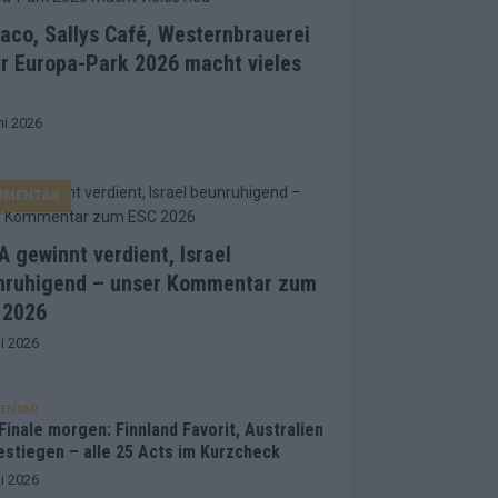
co, Sallys Café, Westernbrauerei
r Europa-Park 2026 macht vieles
ni 2026
MMENTAR
 gewinnt verdient, Israel
nruhigend – unser Kommentar zum
 2026
i 2026
ENTAR
inale morgen: Finnland Favorit, Australien
estiegen – alle 25 Acts im Kurzcheck
i 2026