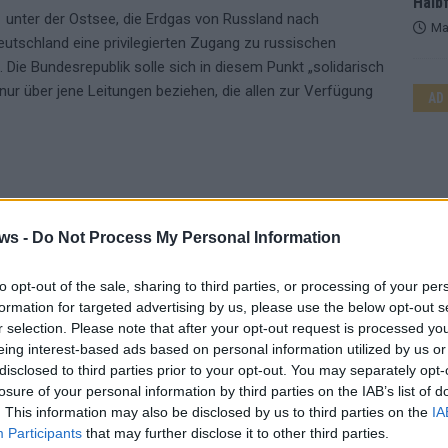
Halbf
1 unter der Ostsee, die Erdgas von Russland nach
Ma
eutschland eine privilegierten Zugang zu russischen
e. Die Bundesrepublik solle sich in diesem Punkt „solidarisch
ur über jene Leitungen beziehen, die allen zur Verfügung
AD
CHAEL ROTH
PUTIN
ws -
Do Not Process My Personal Information
to opt-out of the sale, sharing to third parties, or processing of your per
formation for targeted advertising by us, please use the below opt-out s
r selection. Please note that after your opt-out request is processed y
eing interest-based ads based on personal information utilized by us or
disclosed to third parties prior to your opt-out. You may separately opt-
losure of your personal information by third parties on the IAB’s list of
. This information may also be disclosed by us to third parties on the
IA
WE
Participants
that may further disclose it to other third parties.