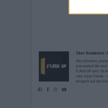
Über Redaktion |
Hier schreiben, poste
interessiert! Wir sin
FLASH UP seht. Ob b
oder crazy Trends – w
bringen’s auf den Pun