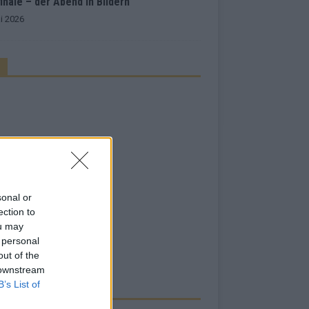
inale – der Abend in Bildern
i 2026
sonal or
ection to
ou may
 personal
out of the
 downstream
B’s List of
RBE BEI UNS!