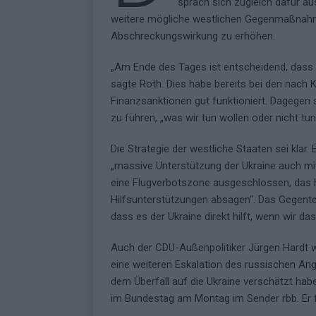
sprach sich zugleich dafür au
weitere mögliche westlichen Gegenmaßnahme
Abschreckungswirkung zu erhöhen.
„Am Ende des Tages ist entscheidend, dass wi
sagte Roth. Dies habe bereits bei den nach
Finanzsanktionen gut funktioniert. Dagegen s
zu führen, „was wir tun wollen oder nicht tun
Die Strategie der westliche Staaten sei klar
„massive Unterstützung der Ukraine auch mi
eine Flugverbotszone ausgeschlossen, das he
Hilfsunterstützungen absagen“. Das Gegenteil
dass es der Ukraine direkt hilft, wenn wir d
Auch der CDU-Außenpolitiker Jürgen Hardt wa
eine weiteren Eskalation des russischen Angr
dem Überfall auf die Ukraine verschätzt hab
im Bundestag am Montag im Sender rbb. Er f