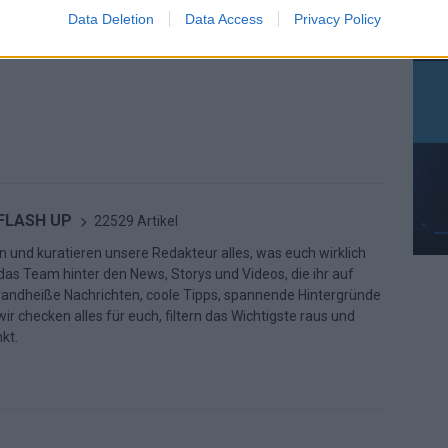
Data Deletion
Data Access
Privacy Policy
 FLASH UP
22529 Artikel
n und kuratieren unsere Redakteur alles, was euch wirklich
d das Team hinter den News, Storys und Videos, die ihr auf
randheiße Nachrichten, coole Tipps, spannende Hintergründe
ir checken alles für euch, filtern das Wichtigste raus und
kt.