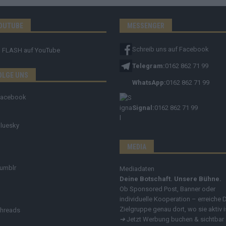
OUTUBE
MESSENGER
Schreib uns auf Facebook
FLASH
auf YouTube
Telegram:
0162 862 71 99
OLGE UNS
WhatsApp:
0162 862 71 99
Facebook
Signal:
0162 862 71 99
luesky
MEDIA
umblr
Mediadaten
Deine Botschaft. Unsere Bühne.
Ob Sponsored Post, Banner oder
individuelle Kooperation – erreiche 
Zielgruppe genau dort, wo sie aktiv i
hreads
➔
Jetzt Werbung buchen & sichtbar