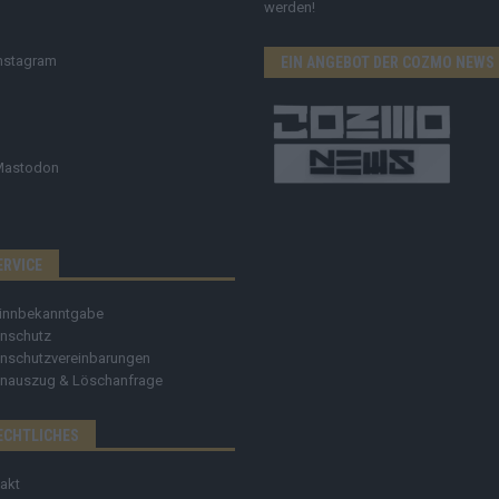
werden!
nstagram
EIN ANGEBOT DER COZMO NEWS
Mastodon
ERVICE
innbekanntgabe
nschutz
nschutzvereinbarungen
nauszug & Löschanfrage
ECHTLICHES
akt