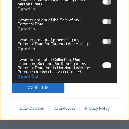
EXTRA
personal data.
Opted In
Monaco, Sallys Café, Westernbrauerei – der
I want to opt-out of the Sale of my
Europa-Park 2026 macht vieles neu
Personal Data.
Opted In
Juni 2026
I want to opt-out of processing my
Personal Data for Targeted Advertising.
Opted In
KOMMENTAR
I want to opt-out of Collection, Use,
Retention, Sale, and/or Sharing of my
DARA gewinnt verdient, Israel beunruhigend –
Personal Data that Is Unrelated with the
Purposes for which it was collected.
unser Kommentar zum ESC 2026
Opted Out
Mai 2026
CONFIRM
KOMMENTAR
ESC-Finale morgen: Finnland Favorit, Australien
Data Deletion
Data Access
Privacy Policy
aufgestiegen – alle 25 Acts im Kurzcheck
Mai 2026