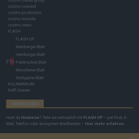
cozmo media group
cozmo connect
cozmo production
cozmo records
cozmo news
FLASH
FLASH UP
Nürnberger Blatt
Hamburger Blatt
Fränkisches Blatt
Münchener Blatt
Stuttgarter Blatt
KULINARIKUM.
Raffi Gasser
HINWEISGEBER
Hast du
Hinweise
? Teile sie vertraulich mit
FLASH UP
– per Post, E-
Mail, Telefon oder anonymem Briefkasten –
Hier mehr erfahren
.