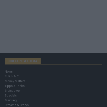
DIREKT ZUM THEMA
News
Politik & Co
Money Matters
Tipps & Tricks
Brainpower
Specials
Meinung
Streams & Storys