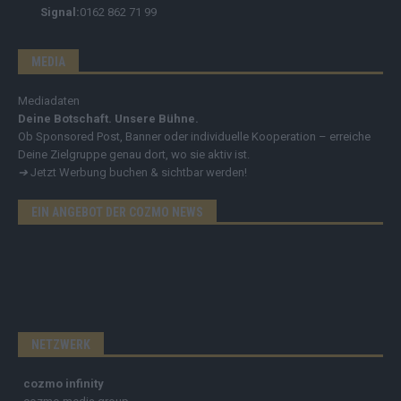
Signal:
0162 862 71 99
MEDIA
Mediadaten
Deine Botschaft. Unsere Bühne.
Ob Sponsored Post, Banner oder individuelle Kooperation – erreiche
Deine Zielgruppe genau dort, wo sie aktiv ist.
➔
Jetzt Werbung buchen & sichtbar werden!
EIN ANGEBOT DER COZMO NEWS
NETZWERK
cozmo infinity