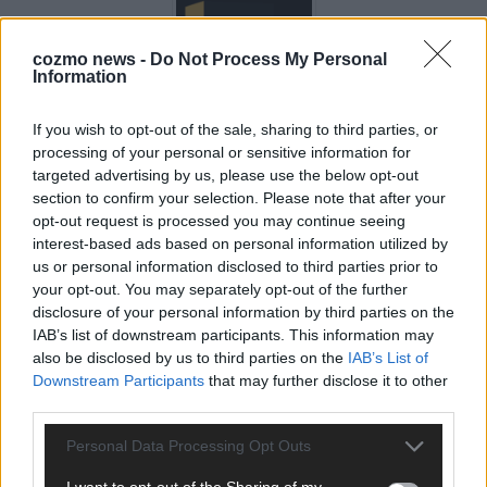
cozmo news -
Do Not Process My Personal
Information
If you wish to opt-out of the sale, sharing to third parties, or
Über Redaktion | FLASH UP
22529 Artikel
processing of your personal or sensitive information for
targeted advertising by us, please use the below opt-out
Hier schreiben, posten und kuratieren unsere Redakteur alles,
section to confirm your selection. Please note that after your
was euch wirklich interessiert! Wir sind das Team hinter den
opt-out request is processed you may continue seeing
News, Storys und Videos, die ihr auf FLASH UP seht. Ob
interest-based ads based on personal information utilized by
brandheiße Nachrichten, coole Tipps, spannende Hintergründe
us or personal information disclosed to third parties prior to
oder crazy Trends – wir checken alles für euch, filtern das
your opt-out. You may separately opt-out of the further
Wichtigste raus und bringen’s auf den Punkt.
disclosure of your personal information by third parties on the
IAB’s list of downstream participants. This information may
also be disclosed by us to third parties on the
IAB’s List of
Downstream Participants
that may further disclose it to other
third parties.
TOP STORIES
Personal Data Processing Opt Outs
I want to opt-out of the Sharing of my