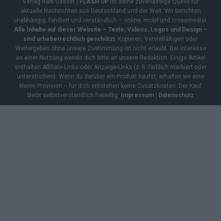
Verlag Raffi Gasser |
FLASH UP
ist deine zuverlässige Quelle für
aktuelle Nachrichten aus Deutschland und der Welt. Wir berichten
unabhängig, fundiert und verständlich – online, mobil und crossmedial.
Alle Inhalte auf dieser Website – Texte, Videos, Logos und Design –
sind urheberrechtlich geschützt
. Kopieren, Vervielfältigen oder
Weitergeben ohne unsere Zustimmung ist nicht erlaubt. Bei Interesse
an einer Nutzung wende dich bitte an unsere Redaktion. Einige Artikel
enthalten Affiliate-Links oder Anzeige-Links (z. B. farblich markiert oder
unterstrichen). Wenn du darüber ein Produkt kaufst, erhalten wir eine
kleine Provision – für dich entstehen keine Zusatzkosten. Der Kauf
bleibt selbstverständlich freiwillig.
Impressum
|
Datenschutz