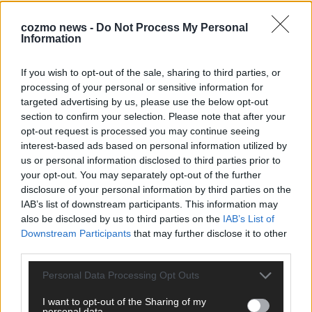
Hier schreiben, posten und kuratieren unsere Redakteur alles,
was euch wirklich interessiert! Wir sind das Team hinter den
cozmo news -
Do Not Process My Personal
News, Storys und Videos, die ihr auf FLASH UP seht. Ob
Information
brandheiße Nachrichten, coole Tipps, spannende Hintergründe
oder crazy Trends – wir checken alles für euch, filtern das
If you wish to opt-out of the sale, sharing to third parties, or
Wichtigste raus und bringen’s auf den Punkt.
processing of your personal or sensitive information for
targeted advertising by us, please use the below opt-out
section to confirm your selection. Please note that after your
opt-out request is processed you may continue seeing
interest-based ads based on personal information utilized by
us or personal information disclosed to third parties prior to
TOP STORIES
your opt-out. You may separately opt-out of the further
disclosure of your personal information by third parties on the
IAB’s list of downstream participants. This information may
EXTRA
also be disclosed by us to third parties on the
IAB’s List of
Downstream Participants
that may further disclose it to other
Monaco, Sallys Café, Westernbrauerei – der
third parties.
Europa-Park 2026 macht vieles neu
Personal Data Processing Opt Outs
Juni 2026
I want to opt-out of the Sharing of my
personal data.