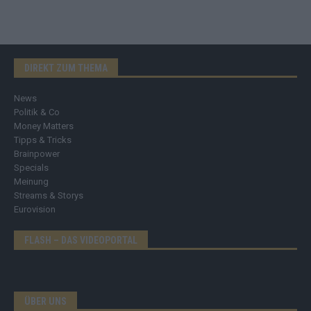
DIREKT ZUM THEMA
News
Politik & Co
Money Matters
Tipps & Tricks
Brainpower
Specials
Meinung
Streams & Storys
Eurovision
FLASH – DAS VIDEOPORTAL
ÜBER UNS