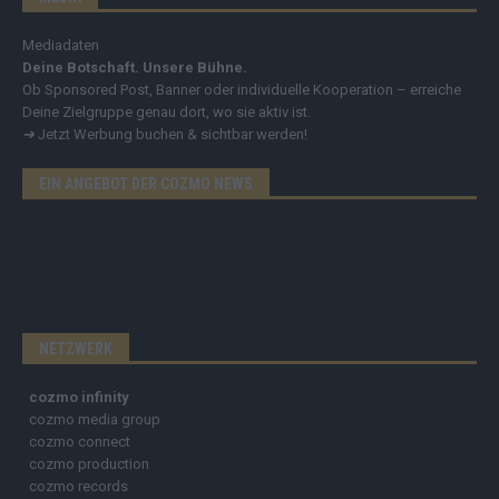
Mediadaten
Deine Botschaft. Unsere Bühne.
Ob Sponsored Post, Banner oder individuelle Kooperation – erreiche
Deine Zielgruppe genau dort, wo sie aktiv ist.
➔
Jetzt Werbung buchen & sichtbar werden!
EIN ANGEBOT DER COZMO NEWS
NETZWERK
cozmo infinity
cozmo media group
cozmo connect
cozmo production
cozmo records