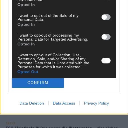
Opted In
KOMMENTAR
I want to opt-out of the Sale of my
Personal Data.
DARA gewinnt verdient, Israel beunruhigend –
Opted In
unser Kommentar zum ESC 2026
I want to opt-out of processing my
Mai 2026
Personal Data for Targeted Advertising.
Opted In
KOMMENTAR
I want to opt-out of Collection, Use,
ESC-Finale morgen: Finnland Favorit, Australien
Retention, Sale, and/or Sharing of my
Personal Data that Is Unrelated with the
aufgestiegen – alle 25 Acts im Kurzcheck
Purposes for which it was collected.
Mai 2026
Opted Out
CONFIRM
KOMMENTAR
JJ hat den Abend gerettet – der Rest des ESC-Halbfinales
war solide, aber kein Feuerwerk
Data Deletion
Data Access
Privacy Policy
Mai 2026
EXTRA