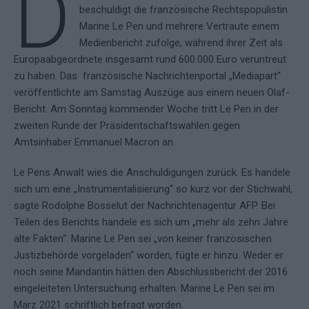
D
beschuldigt die französische Rechtspopulistin
Marine Le Pen und mehrere Vertraute einem
Medienbericht zufolge, während ihrer Zeit als
Europaabgeordnete insgesamt rund 600.000 Euro veruntreut
zu haben. Das französische Nachrichtenportal „Mediapart“
veröffentlichte am Samstag Auszüge aus einem neuen Olaf-
Bericht. Am Sonntag kommender Woche tritt Le Pen in der
zweiten Runde der Präsidentschaftswahlen gegen
Amtsinhaber Emmanuel Macron an.
Le Pens Anwalt wies die Anschuldigungen zurück. Es handele
sich um eine „Instrumentalisierung“ so kurz vor der Stichwahl,
sagte Rodolphe Bosselut der Nachrichtenagentur AFP. Bei
Teilen des Berichts handele es sich um „mehr als zehn Jahre
alte Fakten“. Marine Le Pen sei „von keiner französischen
Justizbehörde vorgeladen“ worden, fügte er hinzu. Weder er
noch seine Mandantin hätten den Abschlussbericht der 2016
eingeleiteten Untersuchung erhalten. Marine Le Pen sei im
März 2021 schriftlich befragt worden.