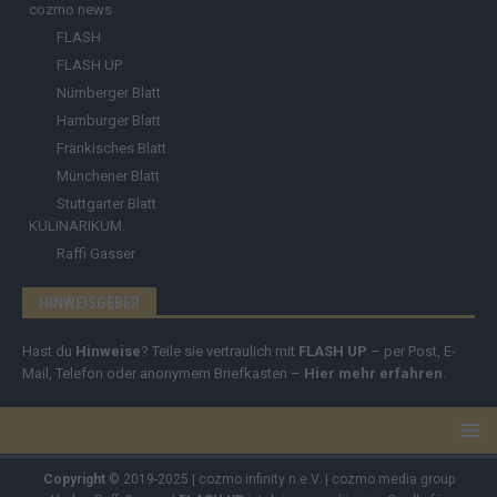
cozmo news
FLASH
FLASH UP
Nürnberger Blatt
Hamburger Blatt
Fränkisches Blatt
Münchener Blatt
Stuttgarter Blatt
KULINARIKUM.
Raffi Gasser
HINWEISGEBER
Hast du
Hinweise
? Teile sie vertraulich mit
FLASH UP
– per Post, E-
Mail, Telefon oder anonymem Briefkasten –
Hier mehr erfahren
.
Copyright
© 2019-2025 | cozmo infinity n.e.V. | cozmo media group