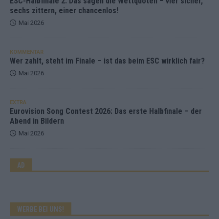
ESC-Halbfinale 2: Das sagen die Wettquoten – vier sicher,
sechs zittern, einer chancenlos!
Mai 2026
KOMMENTAR
Wer zahlt, steht im Finale – ist das beim ESC wirklich fair?
Mai 2026
EXTRA
Eurovision Song Contest 2026: Das erste Halbfinale – der
Abend in Bildern
Mai 2026
AD
WERBE BEI UNS!