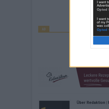
I want 
Advertis
Opted 
I want t
of my P
was col
AD
Opted 
Über Redaktion |