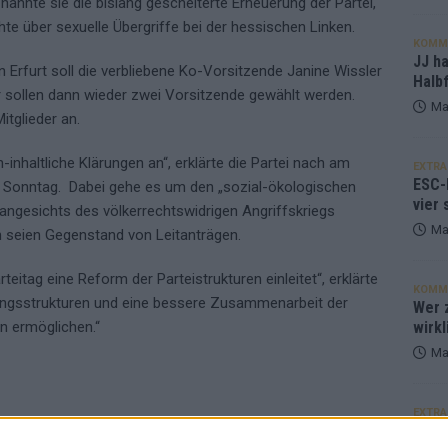
annte sie die bislang gescheiterte Erneuerung der Partei,
hte über sexuelle Übergriffe bei der hessischen Linken.
KOMM
JJ h
n Erfurt soll die verbliebene Ko-Vorsitzende Janine Wissler
Halbf
er sollen dann wieder zwei Vorsitzende gewählt werden.
Ma
tglieder an.
-inhaltliche Klärungen an“, erklärte die Partei nach am
EXTRA
ESC-
onntag. Dabei gehe es um den „sozial-ökologischen
vier 
angesichts des völkerrechtswidrigen Angriffskriegs
Ma
 seien Gegenstand von Leitanträgen.
teitag eine Reform der Parteistrukturen einleitet“, erklärte
KOMM
eidungsstrukturen und eine bessere Zusammenarbeit der
Wer z
wirkl
n ermöglichen.“
Ma
EXTRA
Euro
ARTEIVORSTAND