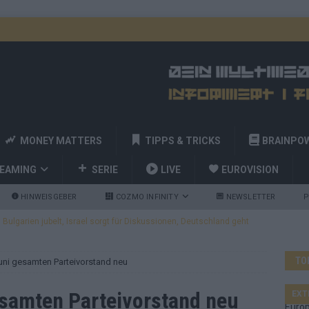
MONEY MATTERS
TIPPS & TRICKS
BRAINPO
REAMING
SERIE
LIVE
EUROVISION
HINWEISGEBER
COZMO INFINITY
NEWSLETTER
P
ulgarien jubelt, Israel sorgt für Diskussionen, Deutschland geht
TO
Juni gesamten Parteivorstand neu
a und Billy Joel – das ESC-Finale wird eine Party
EUROVISION
 Startreihenfolge steht, Deutschland singt als Zweites!
esamten Parteivorstand neu
EXT