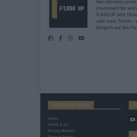
Hier schreiben, poste
interessiert! Wir sin
FLASH UP seht. Ob b
oder crazy Trends – w
bringen’s auf den Pun
DIREKT ZUM THEMA
Y
News
Politik & Co
Money Matters
F
Tipps & Tricks