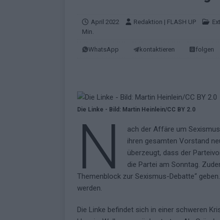
EUROVISION
[ Mai 2026 ]
ESC-Finale morgen: Finnl
April 2022
Redaktion | FLASH UP
Ex
Min.
KOMMENTAR
WhatsApp
kontaktieren
folgen
[ Mai 2026 ]
„Douze Points“ – wie ei
EUROVISION
[ Mai 2026 ]
Das ESC-Finale ist kompl
[ Mai 2026 ]
JJ hat den Abend gerette
Die Linke - Bild: Martin Heinlein/CC BY 2.0
N
KOMMENTAR
ach der Affäre um Sexismus-
[ Mai 2026 ]
ESC-Halbfinale 2: Das sa
ihren gesamten Vorstand neu.
überzeugt, dass der Parteivo
EXTRA
die Partei am Sonntag. Zude
[ Juni 2026 ]
Monaco, Sallys Café, W
Themenblock zur Sexismus-Debatte“ geben. A
werden.
[ Mai 2026 ]
DARA gewinnt verdient,
KOMMENTAR
Die Linke befindet sich in einer schweren 