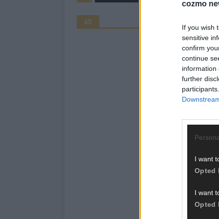
cozmo ne
AD
If you wish 
sensitive in
confirm you
continue se
information 
further disc
participants
Downstream 
Persona
I want t
Opted 
I want t
Opted 