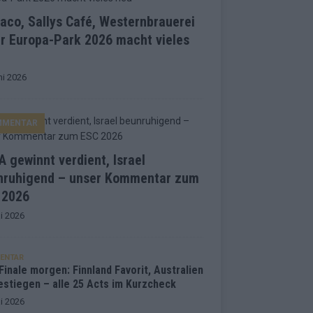
co, Sallys Café, Westernbrauerei
r Europa-Park 2026 macht vieles
ni 2026
MMENTAR
 gewinnt verdient, Israel
nruhigend – unser Kommentar zum
 2026
i 2026
ENTAR
inale morgen: Finnland Favorit, Australien
estiegen – alle 25 Acts im Kurzcheck
i 2026