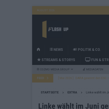
AUGUST 2026
H
NEWS
POLITIK & CO.
O
STREAMS & STORYS
FUN & ST
M
E
COZMO MEDIA GROUP
MEDIADATEN
FEED
[ Mai 2026 ]
DARA gewinnt den ESC – B
fast leer aus
EUROVISION
STARTSEITE
EXTRA
Linke wählt im 
[ Mai 2026 ]
JJ, Lordi, Verka Serduchk
[ Mai 2026 ]
ESC-Finale heute Abend –
Linke wählt im Juni g