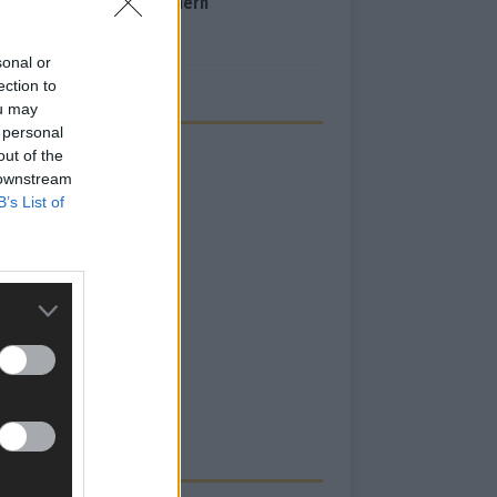
inale – der Abend in Bildern
i 2026
sonal or
ection to
ou may
 personal
out of the
 downstream
B’s List of
RBE BEI UNS!