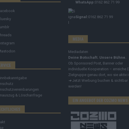
WhatsApp:
0162 862 71 99
Facebook
Signal:
0162 862 71 99
luesky
umblr
hreads
MEDIA
nstagram
Mastodon
Mediadaten
Deine Botschaft. Unsere Bühne.
Ob Sponsored Post, Banner oder
ERVICE
individuelle Kooperation – erreiche 
Zielgruppe genau dort, wo sie aktiv i
innbekanntgabe
➔
Jetzt Werbung buchen & sichtbar
nschutz
werden!
nschutzvereinbarungen
nauszug & Löschanfrage
EIN ANGEBOT DER COZMO NEWS
ECHTLICHES
akt
se