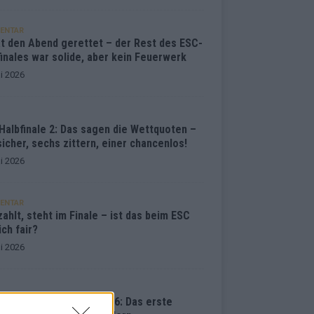
ENTAR
at den Abend gerettet – der Rest des ESC-
inales war solide, aber kein Feuerwerk
i 2026
Halbfinale 2: Das sagen die Wettquoten –
sicher, sechs zittern, einer chancenlos!
i 2026
ENTAR
ahlt, steht im Finale – ist das beim ESC
ich fair?
i 2026
vision Song Contest 2026: Das erste