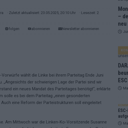
Mona
and Favorit, Australien aufgestiegen – alle 25 Acts im Kurzcheck
tra
· Zuletzt aktualisiert: 23.05.2025, 20:10 Uhr
· Lesezeit: 2
– de
neu
folgen
abonnieren
Newsletter abonnieren
Ju
ne Zahl zur Ikone wurde: 70 Jahre ESC-Wertungsgeschichte!
KO
ett – 26 Länder wollen den Sieg in Wien
EUROVISION
t – der Rest des ESC-Halbfinales war solide, aber kein Feuerwerk
DARA
beu
Vorwürfe wählt die Linke bei ihrem Parteitag Ende Juni
ESC
gen die Wettquoten – vier sicher, sechs zittern, einer chancenlos!
 „Angesichts der schwierigen Lage der Partei sind wir
Ma
rstand ein neues Mandat des Parteitages benötigt“, erklärte
m solle es bei dem Parteitag „einen gesonderten
esternbrauerei – der Europa-Park 2026 macht vieles neu
EXTRA
uch eine Reform der Parteistrukturen soll eingeleitet
KOMM
 Israel beunruhigend – unser Kommentar zum ESC 2026
ESC-F
aufg
Krise. Am Mittwoch war die Linken-Ko-Vorsitzende Susanne
Ma