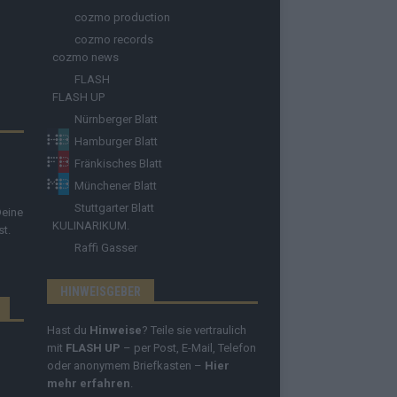
cozmo production
cozmo records
cozmo news
FLASH
FLASH UP
Nürnberger Blatt
Hamburger Blatt
Fränkisches Blatt
Münchener Blatt
Stuttgarter Blatt
Deine
KULINARIKUM.
st.
Raffi Gasser
HINWEISGEBER
Hast du
Hinweise
? Teile sie vertraulich
mit
FLASH UP
– per Post, E-Mail, Telefon
oder anonymem Briefkasten –
Hier
mehr erfahren
.