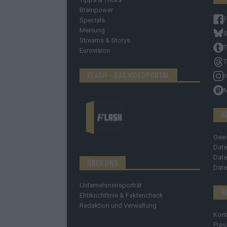
Brainpower
Specials
Meinung
B
Streams & Storys
T
Eurovision
T
FLASH – DAS VIDEOPORTAL
I
S
Gew
Date
Date
ÜBER UNS
Date
Unternehmensporträt
R
Ehtikrichtlinie & Faktencheck
Redaktion und Verwaltung
Kont
Pres