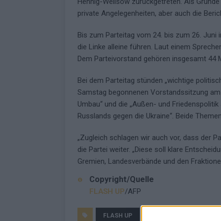
Hennig-Wellsow zurückgetreten. Als Gründe n
private Angelegenheiten, aber auch die Beric
Bis zum Parteitag vom 24. bis zum 26. Juni i
die Linke alleine führen. Laut einem Sprech
Dem Parteivorstand gehören insgesamt 44 Mi
Bei dem Parteitag stünden „wichtige politisch
Samstag begonnenen Vorstandssitzung am S
Umbau“ und die „Außen- und Friedenspolitik 
Russlands gegen die Ukraine“. Beide Themen
„Zugleich schlagen wir auch vor, dass der Par
die Partei weiter. „Diese soll klare Entsch
Gremien, Landesverbände und den Fraktione
Copyright/Quelle
FLASH UP
/AFP
FLASH UP
JUNI
LINKE
P