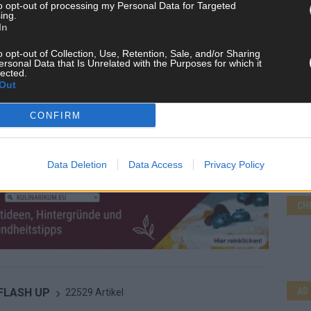
to opt-out of processing my Personal Data for Targeted
ing.
In
o opt-out of Collection, Use, Retention, Sale, and/or Sharing
ersonal Data that Is Unrelated with the Purposes for which it
lected.
Out
CONFIRM
Data Deletion
Data Access
Privacy Policy
CH
AD
 FLASH UP
22529 Artikel