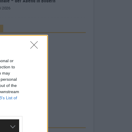
inale – der Abend in Bildern
i 2026
sonal or
ection to
ou may
 personal
out of the
 downstream
B’s List of
RBE BEI UNS!