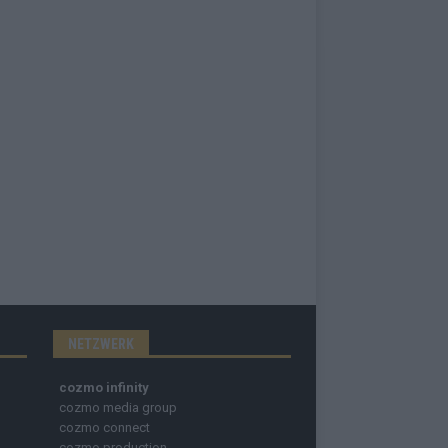
NETZWERK
cozmo infinity
cozmo media group
cozmo connect
cozmo production