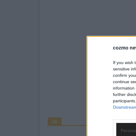
cozmo ne
If you wish 
sensitive in
confirm you
continue se
information 
further disc
participants
Downstream 
AD
Persona