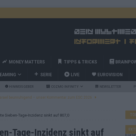
MONEY MATTERS
TIPPS & TRICKS
BRAINPO
REAMING
SERIE
LIVE
EUROVISION
HINWEISGEBER
COZMO INFINITY
NEWSLETTER
P
ulgarien jubelt, Israel sorgt für Diskussionen, Deutschland geht
TO
te Sieben-Tage-Inzidenz sinkt auf 807,0
a und Billy Joel – das ESC-Finale wird eine Party
EUROVISION
 Startreihenfolge steht, Deutschland singt als Zweites!
en-Tage-Inzidenz sinkt auf
EXT