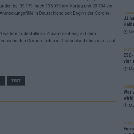
unden bei 39.179, nach 135.079 am Vortag und 39.784 vor
Ansteckungsfälle in Deutschland seit Beginn der Corona-
KOMM
JJ h
Halbf
Ma
24 weitere Todesfälle im Zusammenhang mit dem
 verzeichneten Corona-Toten in Deutschland stieg damit auf
EXTRA
ESC-
vier 
Ma
Z
TEST
KOMM
Wer z
wirkl
Ma
EXTRA
Euro