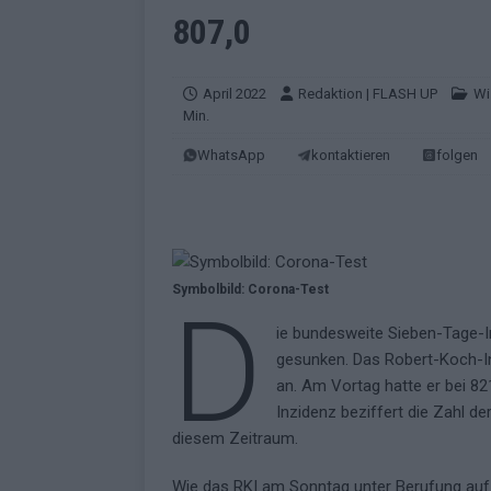
EUROVISION
807,0
[ Mai 2026 ]
ESC-Finale morgen: Finnl
KOMMENTAR
April 2022
Redaktion | FLASH UP
Wi
Min.
[ Mai 2026 ]
„Douze Points“ – wie ei
WhatsApp
kontaktieren
folgen
EUROVISION
[ Mai 2026 ]
Das ESC-Finale ist kompl
[ Mai 2026 ]
JJ hat den Abend gerette
KOMMENTAR
Symbolbild: Corona-Test
D
[ Mai 2026 ]
ESC-Halbfinale 2: Das sa
ie bundesweite Sieben-Tage-I
EXTRA
gesunken. Das Robert-Koch-In
[ Juni 2026 ]
Monaco, Sallys Café, W
an. Am Vortag hatte er bei 82
Inzidenz beziffert die Zahl d
[ Mai 2026 ]
DARA gewinnt verdient,
diesem Zeitraum.
KOMMENTAR
Wie das RKI am Sonntag unter Berufung auf D