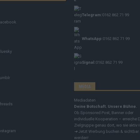
Telegram:
0162 862 71 99
Facebook
WhatsApp:
0162 862 71 99
luesky
Signal:
0162 862 71 99
umblr
MEDIA
Mediadaten
hreads
Deine Botschaft. Unsere Bühne.
Ob Sponsored Post, Banner oder
individuelle Kooperation – erreiche 
Zielgruppe genau dort, wo sie aktiv i
nstagram
➔
Jetzt Werbung buchen & sichtbar
werden!