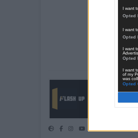
I want t
Opted 
I want t
Opted 
I want 
Advertis
Opted 
I want t
of my P
was col
Über Redaktion |
Opted 
Hier schreiben, poste
interessiert! Wir sin
FLASH UP seht. Ob b
oder crazy Trends – w
bringen’s auf den Pun