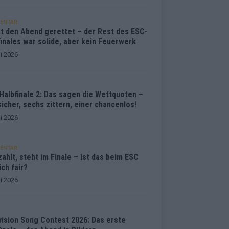
ENTAR
at den Abend gerettet – der Rest des ESC-
inales war solide, aber kein Feuerwerk
i 2026
Halbfinale 2: Das sagen die Wettquoten –
sicher, sechs zittern, einer chancenlos!
i 2026
ENTAR
ahlt, steht im Finale – ist das beim ESC
ich fair?
i 2026
vision Song Contest 2026: Das erste