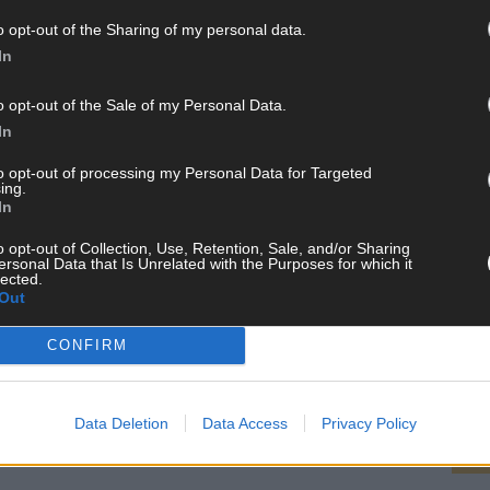
o opt-out of the Sharing of my personal data.
In
o opt-out of the Sale of my Personal Data.
In
to opt-out of processing my Personal Data for Targeted
ing.
In
o opt-out of Collection, Use, Retention, Sale, and/or Sharing
ersonal Data that Is Unrelated with the Purposes for which it
lected.
 FLASH UP
22529 Artikel
Out
CH
n und kuratieren unsere Redakteur alles, was euch wirklich
CONFIRM
d das Team hinter den News, Storys und Videos, die ihr auf
randheiße Nachrichten, coole Tipps, spannende Hintergründe
ir checken alles für euch, filtern das Wichtigste raus und
kt.
Data Deletion
Data Access
Privacy Policy
AD