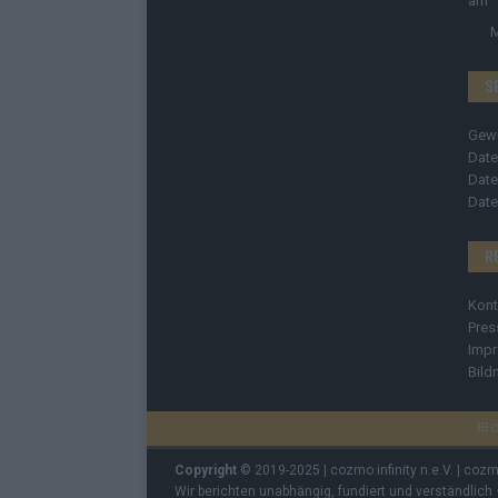
S
Gew
Date
Date
Date
R
Kont
Pres
Imp
Bild
C
Copyright
© 2019-2025 | cozmo infinity n.e.V. | coz
Wir berichten unabhängig, fundiert und verständlich