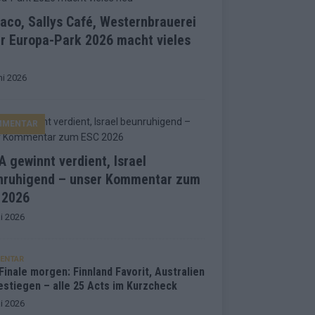
co, Sallys Café, Westernbrauerei
r Europa-Park 2026 macht vieles
ni 2026
MMENTAR
 gewinnt verdient, Israel
nruhigend – unser Kommentar zum
 2026
i 2026
ENTAR
inale morgen: Finnland Favorit, Australien
estiegen – alle 25 Acts im Kurzcheck
i 2026