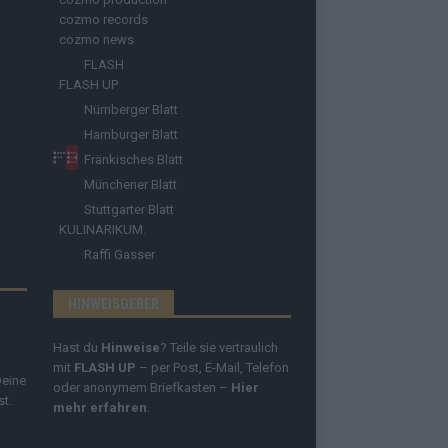
cozmo records
cozmo news
FLASH
FLASH UP
Nürnberger Blatt
Hamburger Blatt
Fränkisches Blatt
Münchener Blatt
Stuttgarter Blatt
KULINARIKUM.
Raffi Gasser
HINWEISGEBER
Hast du
Hinweise
? Teile sie vertraulich
mit
FLASH UP
– per Post, E-Mail, Telefon
Deine
oder anonymem Briefkasten –
Hier
st.
mehr erfahren
.