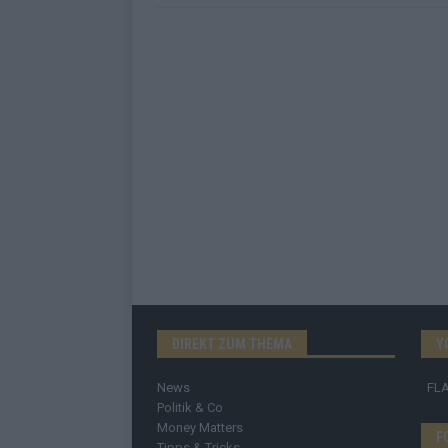
DIREKT ZUM THEMA
Y
News
FL
Politik & Co
Money Matters
F
Tipps & Tricks