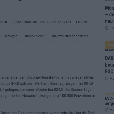
Mona
and Favorit, Australien aufgestiegen – alle 25 Acts im Kurzcheck
– de
neu
ssen
· Zuletzt aktualisiert: 24.04.2022, 12:47 Uhr
· Lesezeit: 1
Ju
ne Zahl zur Ikone wurde: 70 Jahre ESC-Wertungsgeschichte!
folgen
abonnieren
Newsletter abonnieren
KO
ett – 26 Länder wollen den Sieg in Wien
EUROVISION
t – der Rest des ESC-Halbfinales war solide, aber kein Feuerwerk
DARA
beu
ESC
gen die Wettquoten – vier sicher, sechs zittern, einer chancenlos!
nzidenz bei den Corona-Neuinfektionen ist wieder etwas
Ma
stitut (RKI) gab den Wert am Sonntagmorgen mit 807,0
esternbrauerei – der Europa-Park 2026 macht vieles neu
EXTRA
1,7 gelegen, vor einer Woche bei 834,3. Die Sieben-Tage-
KOMM
er registrierten Neuansteckungen pro 100.000 Einwohner in
 Israel beunruhigend – unser Kommentar zum ESC 2026
ESC-F
aufg
Ma
aten der Gesundheitsämter weiter mitteilte, lag die Zahl