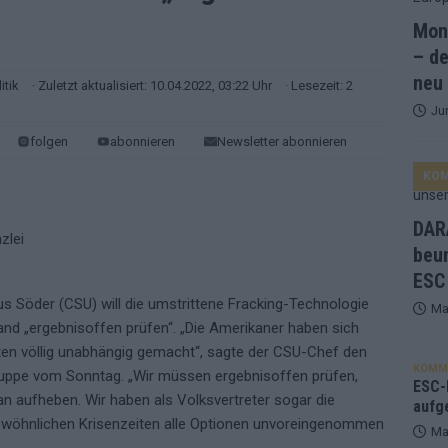
Mona
and Favorit, Australien aufgestiegen – alle 25 Acts im Kurzcheck
– de
neu
itik
· Zuletzt aktualisiert: 10.04.2022, 03:22 Uhr
· Lesezeit: 2
Ju
ne Zahl zur Ikone wurde: 70 Jahre ESC-Wertungsgeschichte!
folgen
abonnieren
Newsletter abonnieren
KO
ett – 26 Länder wollen den Sieg in Wien
EUROVISION
t – der Rest des ESC-Halbfinales war solide, aber kein Feuerwerk
DARA
beu
ESC
gen die Wettquoten – vier sicher, sechs zittern, einer chancenlos!
s Söder (CSU) will die umstrittene Fracking-Technologie
Ma
nd „ergebnisoffen prüfen“. „Die Amerikaner haben sich
esternbrauerei – der Europa-Park 2026 macht vieles neu
EXTRA
en völlig unabhängig gemacht“, sagte der CSU-Chef den
KOMM
uppe vom Sonntag. „Wir müssen ergebnisoffen prüfen,
 Israel beunruhigend – unser Kommentar zum ESC 2026
ESC-F
an aufheben. Wir haben als Volksvertreter sogar die
aufg
gewöhnlichen Krisenzeiten alle Optionen unvoreingenommen
Ma