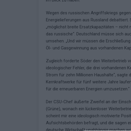
im Blick zu haben.“
Wegen des russischen Angriffskriegs gegen d
Energielieferungen aus Russland debattiert.
„möglichst breite Ersatzkapazitäten – nicht n
das russische“. Deutschland müsse sich auc
umsehen. „Und wir müssen die Erschließung e
Öl- und Gasgewinnung aus vorhandenen Kapaz
Zugleich forderte Söder den Weiterbetrieb 
ideologischer Fehler, die drei vorhandenen 
Strom für zehn Millionen Haushalte“, sagte d
Kernkraftwerke für fünf weitere Jahre laufe
für die erneuerbaren Energien umzusetzen.“
Der CSU-Chef äußerte Zweifel an der Einsc
(Grüne), wonach ein lückenloser Weiterbetr
scheint mir eine ideologisch motivierte Posit
Aufsichtsbehörden befragt, und die sagen e
deutsche Wirtschaft unabhängig machen woll