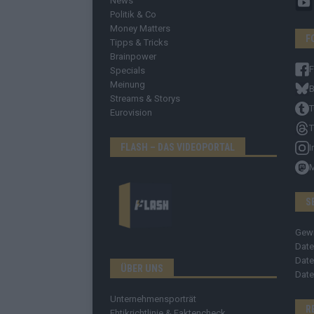
News
Politik & Co
Money Matters
F
Tipps & Tricks
Brainpower
Specials
Meinung
B
Streams & Storys
T
Eurovision
T
FLASH – DAS VIDEOPORTAL
I
S
Gew
Date
Date
ÜBER UNS
Date
Unternehmensporträt
R
Ehtikrichtlinie & Faktencheck