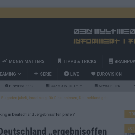
MONEY MATTERS
TIPPS & TRICKS
BRAINPO
REAMING
SERIE
LIVE
EUROVISION
HINWEISGEBER
COZMO INFINITY
NEWSLETTER
P
ulgarien jubelt, Israel sorgt für Diskussionen, Deutschland geht
TO
cking in Deutschland „ergebnisoffen prüfen“
a und Billy Joel – das ESC-Finale wird eine Party
EUROVISION
 Startreihenfolge steht, Deutschland singt als Zweites!
 Deutschland „ergebnisoffen
EXT