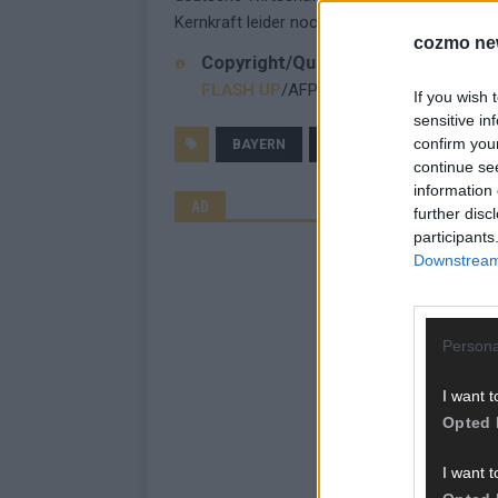
Kernkraft leider noch eine Weile als Brücke.“
cozmo ne
Copyright/Quelle
FLASH UP
/AFP
If you wish 
sensitive in
confirm you
BAYERN
FLASH UP
FRACKIN
continue se
information 
AD
further disc
participants
Downstream 
Persona
I want t
Opted 
I want t