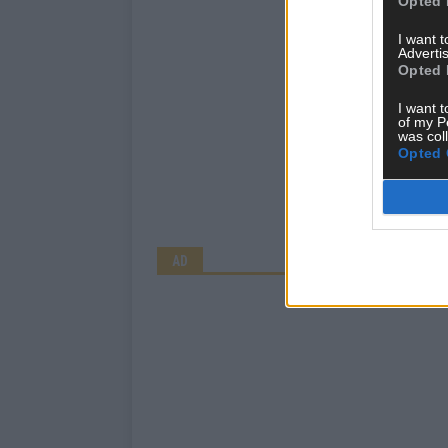
Opted 
I want 
Advertis
Opted 
I want t
of my P
was col
Opted 
AD