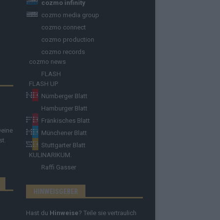
cozmo infinity
cozmo media group
cozmo connect
cozmo production
cozmo records
cozmo news
FLASH
FLASH UP
Nürnberger Blatt
Hamburger Blatt
Fränkisches Blatt
Deine
Münchener Blatt
st.
Stuttgarter Blatt
KULINARIKUM.
Raffi Gasser
HINWEISGEBER
Hast du
Hinweise
? Teile sie vertraulich