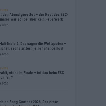
ENTAR
at den Abend gerettet – der Rest des ESC-
inales war solide, aber kein Feuerwerk
i 2026
Halbfinale 2: Das sagen die Wettquoten –
sicher, sechs zittern, einer chancenlos!
i 2026
ENTAR
ahlt, steht im Finale – ist das beim ESC
ich fair?
i 2026
vision Song Contest 2026: Das erste