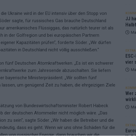
ie Ukraine wird in der EU intensiv über den Stopp von
KOMM
JJ h
 Söder sagte, für russisches Gas brauche Deutschland
Halbf
ur amerikanisches Flüssiggas, das natürlich teurer ist als
Ma
h in der Golfregion und bei europäischen Partnern
igener Kapazitäten prüfen“, forderte Söder. „Wir dürfen
itäten in Deutschland nicht völlig ausschließen.“
EXTRA
ESC-
vier 
von fünf Deutschen Atomkraftwerken. „Es ist ein schwerer
Ma
Kernkraftwerke zum Jahresende abzuschalten. Sie liefern
er bayerische Ministerpräsident. „Wir sollten fünf
n lassen, um genügend Zeit zu haben, die ehrgeizigen Ziele
KOMM
Wer z
wirkl
hätzung von Bundeswirtschaftsminister Robert Habeck
Ma
ieb der deutschen Atommeiler nicht möglich wäre. „Das
ion zu sein“, sagte Söder. „Wir haben die Betreiber und die
EXTRA
indeutig, dass es geht. Wenn wir uns ohne Schäden für die
Euro
en von russischer Energie, dann brauchen wir die