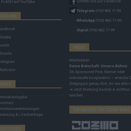
Schreib uns auf Facebook
FLASH
auf YouTube
Telegram:
0162 862 71 99
OLGE UNS
WhatsApp:
0162 862 71 99
Facebook
Signal:
0162 862 71 99
luesky
umblr
MEDIA
hreads
Mediadaten
nstagram
Deine Botschaft. Unsere Bühne.
Mastodon
Ob Sponsored Post, Banner oder
individuelle Kooperation – erreiche 
Zielgruppe genau dort, wo sie aktiv i
ERVICE
➔
Jetzt Werbung buchen & sichtbar
werden!
innbekanntgabe
nschutz
nschutzvereinbarungen
EIN ANGEBOT DER COZMO NEWS
nauszug & Löschanfrage
ECHTLICHES