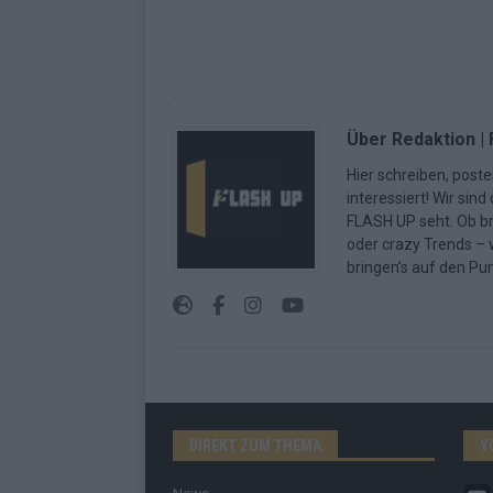
Über Redaktion |
Hier schreiben, poste
interessiert! Wir sin
FLASH UP seht. Ob b
oder crazy Trends – w
bringen’s auf den Pun
DIREKT ZUM THEMA
Y