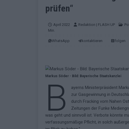
EUROVISION
prüfen“
[ Mai 2026 ]
ESC-Finale morgen: Finnl
KOMMENTAR
April 2022
Redaktion | FLASH UP
Pol
Min.
[ Mai 2026 ]
„Douze Points“ – wie ei
WhatsApp
kontaktieren
folgen
EUROVISION
[ Mai 2026 ]
Das ESC-Finale ist kompl
[ Mai 2026 ]
JJ hat den Abend gerette
KOMMENTAR
Markus Söder - Bild: Bayerische Staatskanzlei
B
[ Mai 2026 ]
ESC-Halbfinale 2: Das sa
ayerns Ministerpräsident Marku
EXTRA
zur Gasgewinnung in Deutschla
[ Juni 2026 ]
Monaco, Sallys Café, W
durch Fracking vom Nahen Ost
Zeitungen der Funke Mediengr
[ Mai 2026 ]
DARA gewinnt verdient,
was geht und sinnvoll ist. Verbote könnte m
KOMMENTAR
verfassungsmäßige Pflicht, in solch außer