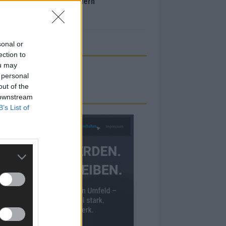
inale – der Abend in Bildern
i 2026
sonal or
ection to
ou may
 personal
out of the
 downstream
RBE BEI UNS!
B’s List of