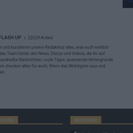
 FLASH UP
22529 Artikel
n und kuratieren unsere Redakteur alles, was euch wirklich
d das Team hinter den News, Storys und Videos, die ihr auf
randheiße Nachrichten, coole Tipps, spannende Hintergründe
ir checken alles für euch, filtern das Wichtigste raus und
kt.
OUTUBE
MESSENGER