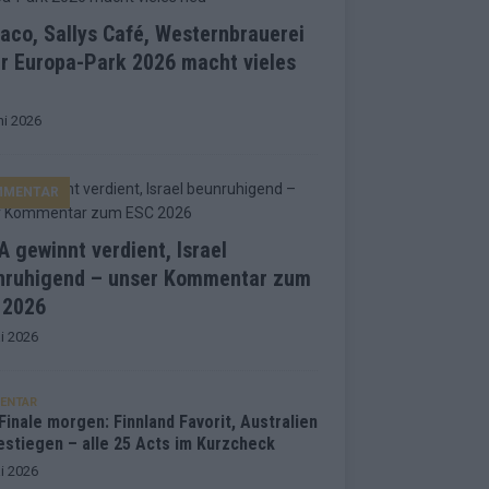
co, Sallys Café, Westernbrauerei
r Europa-Park 2026 macht vieles
ni 2026
MMENTAR
 gewinnt verdient, Israel
nruhigend – unser Kommentar zum
 2026
i 2026
ENTAR
inale morgen: Finnland Favorit, Australien
estiegen – alle 25 Acts im Kurzcheck
i 2026