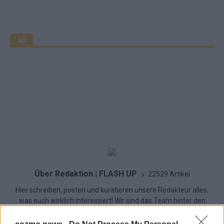
AD
Über Redaktion | FLASH UP
22529 Artikel
Hier schreiben, posten und kuratieren unsere Redakteur alles,
was euch wirklich interessiert! Wir sind das Team hinter den
News, Storys und Videos, die ihr auf FLASH UP seht. Ob
brandheiße Nachrichten, coole Tipps, spannende Hintergründe