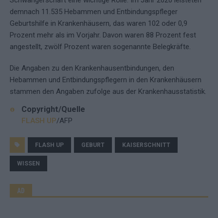
Schwangerschaft eine wichtige Rolle. Im Jahr 2020 leisteten
demnach 11.535 Hebammen und Entbindungspfleger
Geburtshilfe in Krankenhäusern, das waren 102 oder 0,9
Prozent mehr als im Vorjahr. Davon waren 88 Prozent fest
angestellt, zwölf Prozent waren sogenannte Belegkräfte.
Die Angaben zu den Krankenhausentbindungen, den
Hebammen und Entbindungspflegern in den Krankenhäusern
stammen den Angaben zufolge aus der Krankenhausstatistik.
Copyright/Quelle
FLASH UP
/AFP
FLASH UP
GEBURT
KAISERSCHNITT
WISSEN
AD