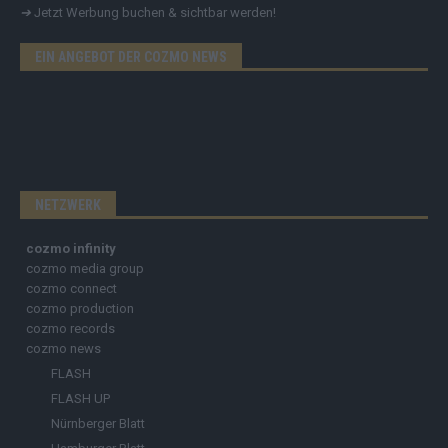
➔
Jetzt Werbung buchen & sichtbar werden!
EIN ANGEBOT DER COZMO NEWS
NETZWERK
cozmo infinity
cozmo media group
cozmo connect
cozmo production
cozmo records
cozmo news
FLASH
FLASH UP
Nürnberger Blatt