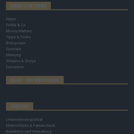
DIREKT ZUM THEMA
News
Politik & Co
Money Matters
Tipps & Tricks
Brainpower
Specials
Meinung
Streams & Storys
Eurovision
FLASH – DAS VIDEOPORTAL
ÜBER UNS
Unternehmensporträt
Ehtikrichtlinie & Faktencheck
Redaktion und Verwaltung