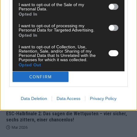
I want to opt-out of the Sale of my
unser Kommentar zum ESC 2026
Personal Data.
Opted In
Mai 2026
I want to opt-out of processing my
Personal Data for Targeted Advertising.
KOMMENTAR
Opted In
ESC-Finale morgen: Finnland Favorit, Australien
aufgestiegen – alle 25 Acts im Kurzcheck
I want to opt-out of Collection, Use,
Retention, Sale, and/or Sharing of my
Mai 2026
Personal Data that Is Unrelated with the
Purposes for which it was collected.
Opted Out
KOMMENTAR
JJ hat den Abend gerettet – der Rest des ESC-Halbfinales
CONFIRM
war solide, aber kein Feuerwerk
Mai 2026
Data Deletion
Data Access
Privacy Policy
EXTRA
ESC-Halbfinale 2: Das sagen die Wettquoten – vier sicher,
sechs zittern, einer chancenlos!
Mai 2026