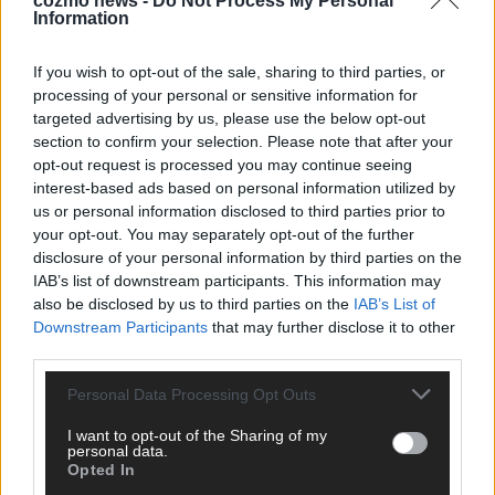
cozmo news -
Do Not Process My Personal
Information
oder crazy Trends – wir checken alles für euch, filtern das
Wichtigste raus und bringen’s auf den Punkt.
If you wish to opt-out of the sale, sharing to third parties, or
processing of your personal or sensitive information for
targeted advertising by us, please use the below opt-out
section to confirm your selection. Please note that after your
opt-out request is processed you may continue seeing
TOP STORIES
interest-based ads based on personal information utilized by
us or personal information disclosed to third parties prior to
your opt-out. You may separately opt-out of the further
EXTRA
disclosure of your personal information by third parties on the
IAB’s list of downstream participants. This information may
Monaco, Sallys Café, Westernbrauerei – der
also be disclosed by us to third parties on the
IAB’s List of
Europa-Park 2026 macht vieles neu
Downstream Participants
that may further disclose it to other
third parties.
Juni 2026
Personal Data Processing Opt Outs
KOMMENTAR
I want to opt-out of the Sharing of my
personal data.
Opted In
DARA gewinnt verdient, Israel beunruhigend –