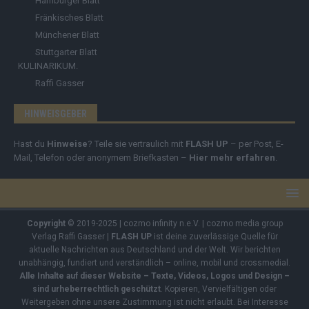
Hamburger Blatt
Fränkisches Blatt
Münchener Blatt
Stuttgarter Blatt
KULINARIKUM.
Raffi Gasser
HINWEISGEBER
Hast du
Hinweise
? Teile sie vertraulich mit
FLASH UP
– per Post, E-
Mail, Telefon oder anonymem Briefkasten –
Hier mehr erfahren
.
Copyright
© 2019-2025 | cozmo infinity n.e.V. | cozmo media group
Verlag Raffi Gasser |
FLASH UP
ist deine zuverlässige Quelle für
aktuelle Nachrichten aus Deutschland und der Welt. Wir berichten
unabhängig, fundiert und verständlich – online, mobil und crossmedial.
Alle Inhalte auf dieser Website – Texte, Videos, Logos und Design –
sind urheberrechtlich geschützt
. Kopieren, Vervielfältigen oder
Weitergeben ohne unsere Zustimmung ist nicht erlaubt. Bei Interesse