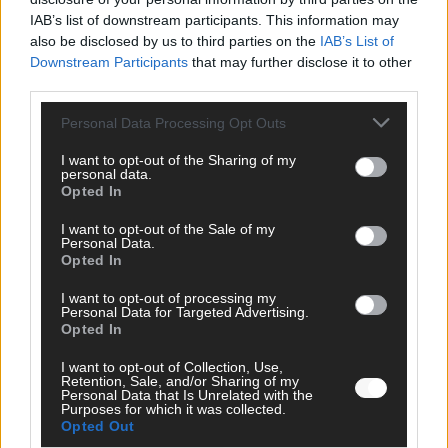
IAB’s list of downstream participants. This information may
Über Redaktion | FLASH UP
22532 Artikel
also be disclosed by us to third parties on the
IAB’s List of
Downstream Participants
that may further disclose it to other
Hier schreiben, posten und kuratieren unsere Redakteur alles,
third parties.
was euch wirklich interessiert! Wir sind das Team hinter den
News, Storys und Videos, die ihr auf FLASH UP seht. Ob
Personal Data Processing Opt Outs
brandheiße Nachrichten, coole Tipps, spannende Hintergründe
oder crazy Trends – wir checken alles für euch, filtern das
I want to opt-out of the Sharing of my
Wichtigste raus und bringen’s auf den Punkt.
personal data.
Opted In
I want to opt-out of the Sale of my
Personal Data.
Opted In
I want to opt-out of processing my
TOP STORIES
Personal Data for Targeted Advertising.
Opted In
WISSEN
I want to opt-out of Collection, Use,
Retention, Sale, and/or Sharing of my
Personal Data that Is Unrelated with the
Purposes for which it was collected.
Opted Out