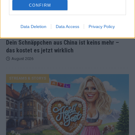
CONFIRM
Data Deletion
Data Access
Privacy Policy
Dein Schnäppchen aus China ist keins mehr –
das kostet es jetzt wirklich
August 2026
STREAMS & STORYS