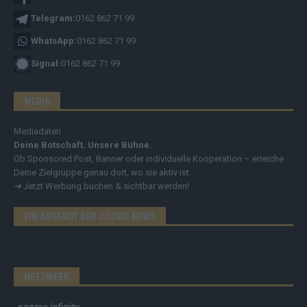
Telegram:
0162 862 71 99
WhatsApp:
0162 862 71 99
Signal:
0162 862 71 99
MEDIA
Mediadaten
Deine Botschaft. Unsere Bühne.
Ob Sponsored Post, Banner oder individuelle Kooperation – erreiche
Deine Zielgruppe genau dort, wo sie aktiv ist.
➔
Jetzt Werbung buchen & sichtbar werden!
EIN ANGEBOT DER COZMO NEWS
NETZWERK
cozmo infinity