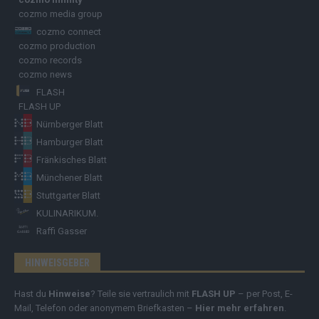
cozmo media group
cozmo connect
cozmo production
cozmo records
cozmo news
FLASH
FLASH UP
Nürnberger Blatt
Hamburger Blatt
Fränkisches Blatt
Münchener Blatt
Stuttgarter Blatt
KULINARIKUM.
Raffi Gasser
HINWEISGEBER
Hast du
Hinweise
? Teile sie vertraulich mit
FLASH UP
– per Post, E-
Mail, Telefon oder anonymem Briefkasten –
Hier mehr erfahren
.