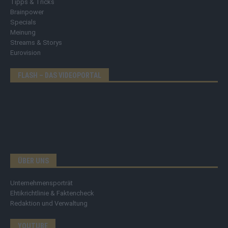
Tipps & Tricks
Brainpower
Specials
Meinung
Streams & Storys
Eurovision
FLASH – DAS VIDEOPORTAL
ÜBER UNS
Unternehmensporträt
Ehtikrichtlinie & Faktencheck
Redaktion und Verwaltung
YOUTUBE