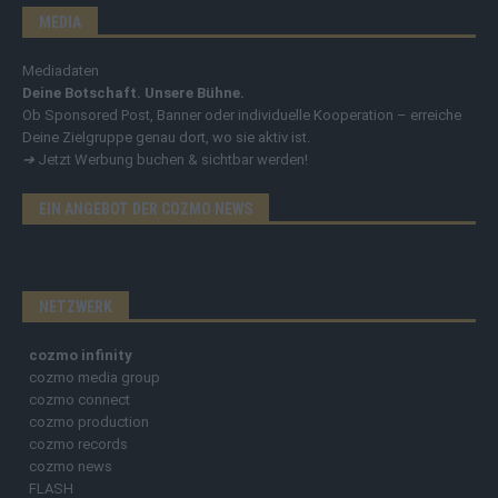
MEDIA
Mediadaten
Deine Botschaft. Unsere Bühne.
Ob Sponsored Post, Banner oder individuelle Kooperation – erreiche
Deine Zielgruppe genau dort, wo sie aktiv ist.
➔
Jetzt Werbung buchen & sichtbar werden!
EIN ANGEBOT DER COZMO NEWS
NETZWERK
cozmo infinity
cozmo media group
cozmo connect
cozmo production
cozmo records
cozmo news
FLASH