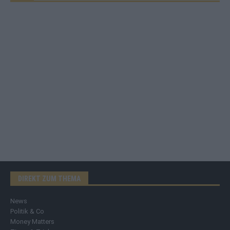
DIREKT ZUM THEMA
News
Politik & Co
Money Matters