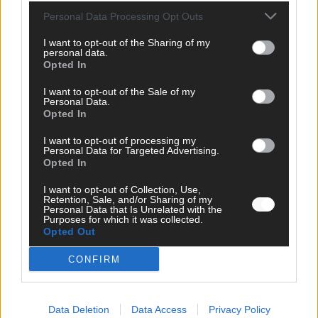
Juni 2026
Personal Data Processing Opt Outs
I want to opt-out of the Sharing of my
personal data.
KOMMENTAR
Opted In
I want to opt-out of the Sale of my
Personal Data.
Opted In
I want to opt-out of processing my
Personal Data for Targeted Advertising.
Opted In
I want to opt-out of Collection, Use,
Retention, Sale, and/or Sharing of my
Personal Data that Is Unrelated with the
Purposes for which it was collected.
DARA gewinnt verdient, Israel beunruhigend –
Opted Out
unser Kommentar zum ESC 2026
CONFIRM
Mai 2026
KOMMENTAR
Data Deletion
Data Access
Privacy Policy
ESC-Finale morgen: Finnland Favorit, Australien