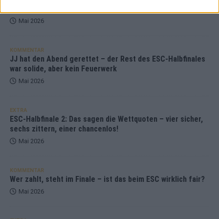
aufgestiegen – alle 25 Acts im Kurzcheck
Mai 2026
KOMMENTAR
JJ hat den Abend gerettet – der Rest des ESC-Halbfinales
war solide, aber kein Feuerwerk
Mai 2026
EXTRA
ESC-Halbfinale 2: Das sagen die Wettquoten – vier sicher,
sechs zittern, einer chancenlos!
Mai 2026
KOMMENTAR
Wer zahlt, steht im Finale – ist das beim ESC wirklich fair?
Mai 2026