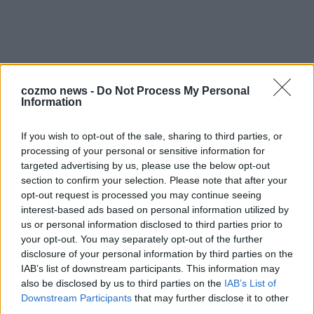
cozmo news -
Do Not Process My Personal
Information
If you wish to opt-out of the sale, sharing to third parties, or
processing of your personal or sensitive information for
targeted advertising by us, please use the below opt-out
section to confirm your selection. Please note that after your
opt-out request is processed you may continue seeing
interest-based ads based on personal information utilized by
us or personal information disclosed to third parties prior to
your opt-out. You may separately opt-out of the further
Über Redaktion | FLASH UP
22529 Artikel
disclosure of your personal information by third parties on the
Hier schreiben, posten und kuratieren unsere Redakteur alles,
IAB’s list of downstream participants. This information may
was euch wirklich interessiert! Wir sind das Team hinter den
also be disclosed by us to third parties on the
IAB’s List of
News, Storys und Videos, die ihr auf FLASH UP seht. Ob
Downstream Participants
that may further disclose it to other
brandheiße Nachrichten, coole Tipps, spannende Hintergründe
third parties.