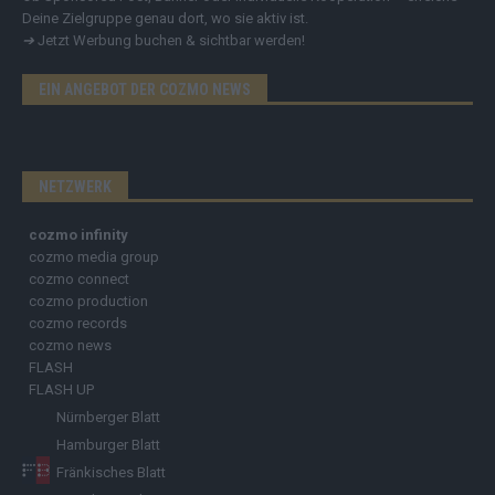
Deine Zielgruppe genau dort, wo sie aktiv ist.
➔
Jetzt Werbung buchen & sichtbar werden!
EIN ANGEBOT DER COZMO NEWS
NETZWERK
cozmo infinity
cozmo media group
cozmo connect
cozmo production
cozmo records
cozmo news
FLASH
FLASH UP
Nürnberger Blatt
Hamburger Blatt
Fränkisches Blatt