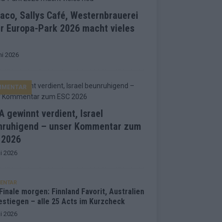
co, Sallys Café, Westernbrauerei
r Europa-Park 2026 macht vieles
ni 2026
MMENTAR
 gewinnt verdient, Israel
nruhigend – unser Kommentar zum
 2026
i 2026
ENTAR
inale morgen: Finnland Favorit, Australien
estiegen – alle 25 Acts im Kurzcheck
i 2026