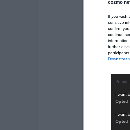
cozmo ne
If you wish 
sensitive in
confirm you
continue se
information 
further disc
participants
Downstream 
Persona
I want t
Opted 
I want t
Opted 