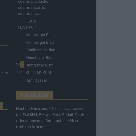
cozmo production
cozmo records
cozmo news
FLASH
FLASH UP
Nürnberger Blatt
Hamburger Blatt
Fränkisches Blatt
Münchener Blatt
Stuttgarter Blatt
Deine
KULINARIKUM.
st.
Raffi Gasser
HINWEISGEBER
Hast du
Hinweise
? Teile sie vertraulich
mit
FLASH UP
– per Post, E-Mail, Telefon
oder anonymem Briefkasten –
Hier
mehr erfahren
.