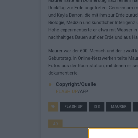
Maurer hatte am Donnerstag nach einem halb
Rückflug zur Erde angetreten. Gemeinsam m
und Kayla Barron, die mit ihm zur Erde zurüc
Biologie, Medizin und künstlicher Intelligen
Höhe experimentierte er etwa mit Wasser in
nachhaltiges Bauen auf der Erde und aus Hau
Maurer war der 600. Mensch und der zwölfte 
Geburtstag. In Online-Netzwerken teilte Ma
Fotos aus der Raumstation, mit denen er sei
dokumentierte.
Copyright/Quelle
FLASH UP
/AFP
FLASH UP
ISS
MAURER
AD