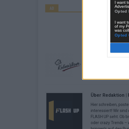
I want 
Advertis
AD
Opted 
I want t
of my P
was col
Opted 
Über Redaktion |
Hier schreiben, poste
interessiert! Wir sin
FLASH UP seht. Ob b
oder crazy Trends – w
bringen’s auf den Pun