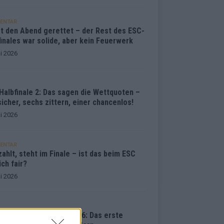
ENTAR
at den Abend gerettet – der Rest des ESC-
inales war solide, aber kein Feuerwerk
i 2026
Halbfinale 2: Das sagen die Wettquoten –
sicher, sechs zittern, einer chancenlos!
i 2026
ENTAR
ahlt, steht im Finale – ist das beim ESC
ich fair?
i 2026
vision Song Contest 2026: Das erste