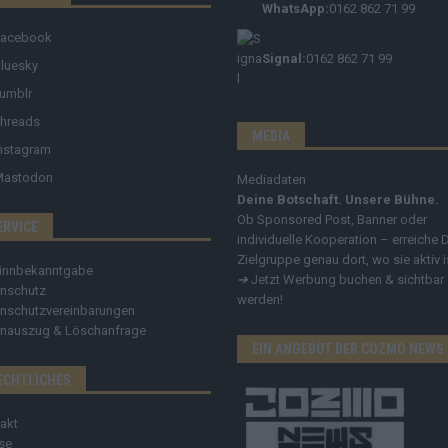
WhatsApp:
0162 862 71 99
Facebook
Signal:
0162 862 71 99
luesky
umblr
hreads
MEDIA
nstagram
Mastodon
Mediadaten
Deine Botschaft. Unsere Bühne.
Ob Sponsored Post, Banner oder
ERVICE
individuelle Kooperation – erreiche 
Zielgruppe genau dort, wo sie aktiv i
innbekanntgabe
➔
Jetzt Werbung buchen & sichtbar
nschutz
werden!
nschutzvereinbarungen
nauszug & Löschanfrage
EIN ANGEBOT DER COZMO NEWS
ECHTLICHES
akt
se