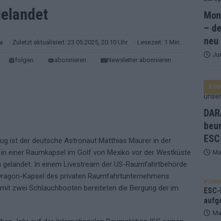
elandet
Mona
and Favorit, Australien aufgestiegen – alle 25 Acts im Kurzcheck
– de
neu
ra
· Zuletzt aktualisiert: 23.05.2025, 20:10 Uhr
· Lesezeit: 1 Min.
Ju
ne Zahl zur Ikone wurde: 70 Jahre ESC-Wertungsgeschichte!
folgen
abonnieren
Newsletter abonnieren
KO
ett – 26 Länder wollen den Sieg in Wien
EUROVISION
t – der Rest des ESC-Halbfinales war solide, aber kein Feuerwerk
DARA
beu
ESC
gen die Wettquoten – vier sicher, sechs zittern, einer chancenlos!
ug ist der deutsche Astronaut Matthias Maurer in der
) in einer Raumkapsel im Golf von Mexiko vor der Westküste
Ma
 gelandet. In einem Livestream der US-Raumfahrtbehörde
esternbrauerei – der Europa-Park 2026 macht vieles neu
EXTRA
 Dragon-Kapsel des privaten Raumfahrtunternehmens
KOMM
r mit zwei Schlauchbooten bereiteten die Bergung der im
 Israel beunruhigend – unser Kommentar zum ESC 2026
ESC-F
aufg
Ma