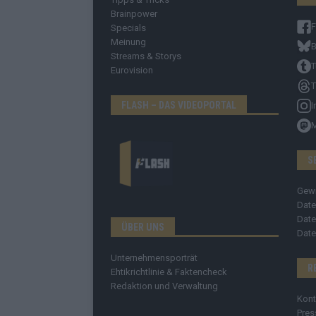
Brainpower
Specials
Meinung
B
Streams & Storys
T
Eurovision
T
FLASH – DAS VIDEOPORTAL
I
S
Gew
Date
Date
ÜBER UNS
Date
Unternehmensporträt
R
Ehtikrichtlinie & Faktencheck
Redaktion und Verwaltung
Kont
Pres