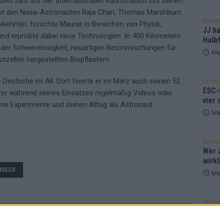
en Jahr auf der Internationalen Raumstation ISS seinen
it den Nasa-Astronauten Raja Chari, Thomas Marshburn
KOMM
kkehrten, forschte Maurer in Bereichen von Physik,
JJ h
z und erprobte dabei neue Technologien. In 400 Kilometern
Halbf
 der Schwerelosigkeit, neuartigen Betonmischungen für
Ma
tzellen hergestellten Biopflastern.
Deutsche im All. Dort feierte er im März auch seinen 52.
EXTRA
ESC-
urer während seines Einsatzes regelmäßig Videos oder
vier 
ne Experimente und seinen Alltag als Astronaut
Ma
KOMM
Wer z
wirkl
MEER
Ma
EXTRA
Euro