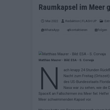
EUROVISION
Raumkapsel im Meer g
[ Mai 2026 ]
ESC-Finale morgen: Finnl
KOMMENTAR
Mai 2022
Redaktion | FLASH UP
Ext
[ Mai 2026 ]
„Douze Points“ – wie ei
WhatsApp
kontaktieren
folgen
EUROVISION
[ Mai 2026 ]
Das ESC-Finale ist kompl
[ Mai 2026 ]
JJ hat den Abend gerette
Matthias Maurer - Bild: ESA - S. Corvaja
KOMMENTAR
N
[ Mai 2026 ]
ESC-Halbfinale 2: Das sa
ach knapp 24 Stunden Rückfl
Nacht zum Freitag (Ortszeit
EXTRA
des US-Bundesstaats Florida
[ Juni 2026 ]
Monaco, Sallys Café, W
Nasa war zu sehen, wie die
SpaceX an Fallschirmen ins Meer fiel. Helfe
[ Mai 2026 ]
DARA gewinnt verdient,
Meer schwimmenden Kapsel vor.
KOMMENTAR