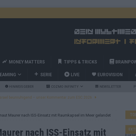
MONEY MATTERS
TIPPS & TRICKS
BRAINPO
REAMING
SERIE
LIVE
EUROVISION
HINWEISGEBER
COZMO INFINITY
NEWSLETTER
P
ulgarien jubelt, Israel sorgt für Diskussionen, Deutschland geht
TO
naut Maurer nach ISS-Einsatz mit Raumkapsel im Meer gelandet
a und Billy Joel – das ESC-Finale wird eine Party
EUROVISION
 Startreihenfolge steht, Deutschland singt als Zweites!
aurer nach ISS-Einsatz mit
EXT