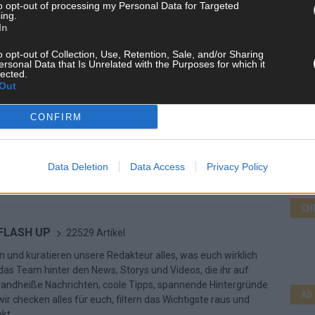
to opt-out of processing my Personal Data for Targeted
ing.
In
o opt-out of Collection, Use, Retention, Sale, and/or Sharing
ersonal Data that Is Unrelated with the Purposes for which it
lected.
Out
CONFIRM
Data Deletion
Data Access
Privacy Policy
CH
 FLASH UP
22529 Artikel
n und kuratieren unsere Redakteur alles, was euch wirklich
d das Team hinter den News, Storys und Videos, die ihr auf
randheiße Nachrichten, coole Tipps, spannende Hintergründe
AD
ir checken alles für euch, filtern das Wichtigste raus und
kt.