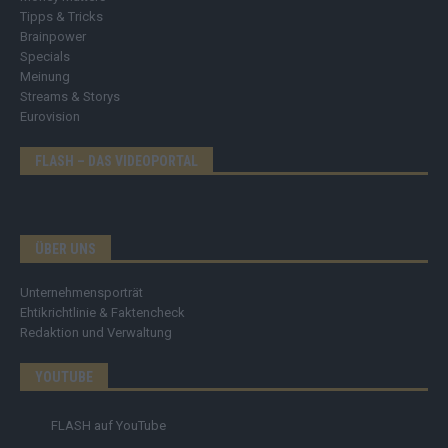
Tipps & Tricks
Brainpower
Specials
Meinung
Streams & Storys
Eurovision
FLASH – DAS VIDEOPORTAL
ÜBER UNS
Unternehmensporträt
Ehtikrichtlinie & Faktencheck
Redaktion und Verwaltung
YOUTUBE
FLASH
auf YouTube