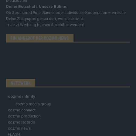
Mediadaten
Deine Botschaft. Unsere Bühne.
Ob Sponsored Post, Banner oder individuelle Kooperation – erreiche
Deine Zielgruppe genau dort, wo sie aktiv ist.
➔
Jetzt Werbung buchen & sichtbar werden!
EIN ANGEBOT DER COZMO NEWS
NETZWERK
cozmo infinity
cozmo media group
cozmo connect
cozmo production
cozmo records
cozmo news
FLASH