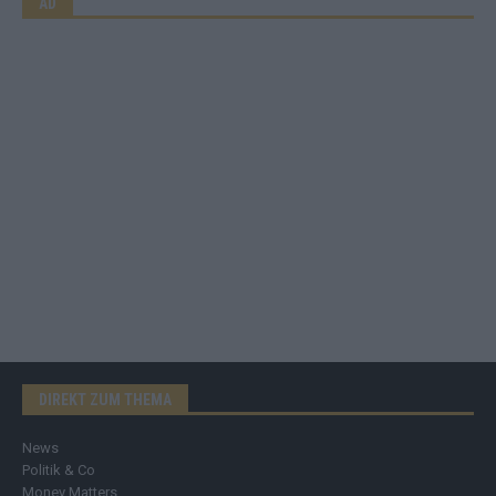
AD
DIREKT ZUM THEMA
News
Politik & Co
Money Matters