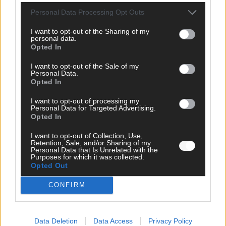
KOMMENTAR
ESC-Finale morgen: Finnland Favorit, Australien
Personal Data Processing Opt Outs
aufgestiegen – alle 25 Acts im Kurzcheck
I want to opt-out of the Sharing of my
Mai 2026
personal data.
Opted In
KOMMENTAR
I want to opt-out of the Sale of my
JJ hat den Abend gerettet – der Rest des ESC-Halbfinales
Personal Data.
war solide, aber kein Feuerwerk
Opted In
Mai 2026
I want to opt-out of processing my
Personal Data for Targeted Advertising.
Opted In
EXTRA
ESC-Halbfinale 2: Das sagen die Wettquoten – vier sicher,
I want to opt-out of Collection, Use,
Retention, Sale, and/or Sharing of my
sechs zittern, einer chancenlos!
Personal Data that Is Unrelated with the
Mai 2026
Purposes for which it was collected.
Opted Out
CONFIRM
KOMMENTAR
Wer zahlt, steht im Finale – ist das beim ESC wirklich fair?
Mai 2026
Data Deletion
Data Access
Privacy Policy