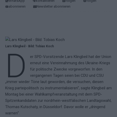
WhatsApp
kontaktieren
folgen
folgen
abonnieren
Newsletter abonnieren
Lars Klingbeil - Bild: Tobias Koch
D
er SPD-Vorsitzende Lars Klingbeil hat der Union
erneut eine Vereinnahmung des Ukraine-Kriegs
für politische Zwecke vorgeworfen. In den
vergangenen Tagen seien bei CDU und CSU
„immer wieder Töne laut geworden, die versuchen, diesen
Krieg parteipolitisch zu instrumentalisieren“, sagte Klingbeil am
Montag bei einer Wahlkampfveranstaltung mit dem SPD-
Spitzenkandidaten zur nordrhein-westfälischen Landtagswahl,
Thomas Kutschaty, in Düsseldorf. Davor wolle er „dringend
warnen“.