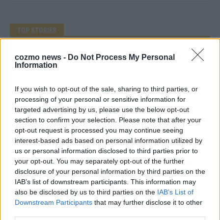
TOP STORIES
EXTRA
cozmo news -
Do Not Process My Personal
Information
Monaco, Sallys Café, Westernbrauerei – der
If you wish to opt-out of the sale, sharing to third parties, or
Europa-Park 2026 macht vieles neu
processing of your personal or sensitive information for
Juni 2026
targeted advertising by us, please use the below opt-out
section to confirm your selection. Please note that after your
opt-out request is processed you may continue seeing
KOMMENTAR
interest-based ads based on personal information utilized by
us or personal information disclosed to third parties prior to
your opt-out. You may separately opt-out of the further
DARA gewinnt verdient, Israel beunruhigend –
disclosure of your personal information by third parties on the
unser Kommentar zum ESC 2026
IAB’s list of downstream participants. This information may
Mai 2026
also be disclosed by us to third parties on the
IAB’s List of
Downstream Participants
that may further disclose it to other
third parties.