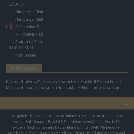
FLASH UP
Nürnberger Blatt
Hamburger Blatt
Fränkisches Blatt
Münchener Blatt
Stuttgarter Blatt
KULINARIKUM.
Raffi Gasser
HINWEISGEBER
Hast du
Hinweise
? Teile sie vertraulich mit
FLASH UP
– per Post, E-
Mail, Telefon oder anonymem Briefkasten –
Hier mehr erfahren
.
Copyright
© 2019-2025 | cozmo infinity n.e.V. | cozmo media group
Verlag Raffi Gasser |
FLASH UP
ist deine zuverlässige Quelle für
aktuelle Nachrichten aus Deutschland und der Welt. Wir berichten
unabhängig, fundiert und verständlich – online, mobil und crossmedial.