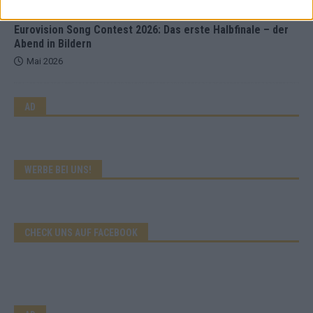
EXTRA
Eurovision Song Contest 2026: Das erste Halbfinale – der
Abend in Bildern
Mai 2026
AD
WERBE BEI UNS!
CHECK UNS AUF FACEBOOK