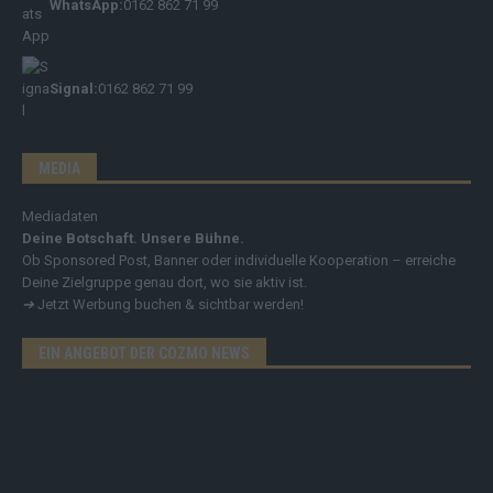
WhatsApp:
0162 862 71 99
Signal:
0162 862 71 99
MEDIA
Mediadaten
Deine Botschaft. Unsere Bühne.
Ob Sponsored Post, Banner oder individuelle Kooperation – erreiche
Deine Zielgruppe genau dort, wo sie aktiv ist.
➔
Jetzt Werbung buchen & sichtbar werden!
EIN ANGEBOT DER COZMO NEWS