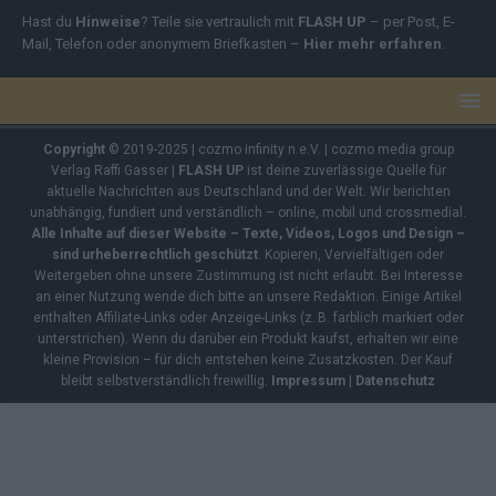
Hast du
Hinweise
? Teile sie vertraulich mit
FLASH UP
– per Post, E-
Mail, Telefon oder anonymem Briefkasten –
Hier mehr erfahren
.
Copyright
© 2019-2025 | cozmo infinity n.e.V. | cozmo media group
Verlag Raffi Gasser |
FLASH UP
ist deine zuverlässige Quelle für
aktuelle Nachrichten aus Deutschland und der Welt. Wir berichten
unabhängig, fundiert und verständlich – online, mobil und crossmedial.
Alle Inhalte auf dieser Website – Texte, Videos, Logos und Design –
sind urheberrechtlich geschützt
. Kopieren, Vervielfältigen oder
Weitergeben ohne unsere Zustimmung ist nicht erlaubt. Bei Interesse
an einer Nutzung wende dich bitte an unsere Redaktion. Einige Artikel
enthalten Affiliate-Links oder Anzeige-Links (z. B. farblich markiert oder
unterstrichen). Wenn du darüber ein Produkt kaufst, erhalten wir eine
kleine Provision – für dich entstehen keine Zusatzkosten. Der Kauf
bleibt selbstverständlich freiwillig.
Impressum
|
Datenschutz