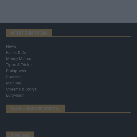
DIREKT ZUM THEMA
News
Politik & Co
Money Matters
Tipps & Tricks
Brainpower
Specials
Meinung
Streams & Storys
Eurovision
FLASH – DAS VIDEOPORTAL
ÜBER UNS