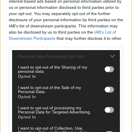
interest-based ads based on personal information utilized by
ESC-Halbfinale 2: Das sagen die Wettquoten – vier sicher,
us or personal information disclosed to third parties prior to
sechs zittern, einer chancenlos!
your opt-out. You may separately opt-out of the further
Mai 2026
disclosure of your personal information by third parties on the
IAB’s list of downstream participants. This information may
also be disclosed by us to third parties on the
IAB’s List of
KOMMENTAR
Downstream Participants
that may further disclose it to other
Wer zahlt, steht im Finale – ist das beim ESC wirklich fair?
third parties.
Mai 2026
Personal Data Processing Opt Outs
EXTRA
I want to opt-out of the Sharing of my
Eurovision Song Contest 2026: Das erste Halbfinale – der
personal data.
Abend in Bildern
Opted In
Mai 2026
I want to opt-out of the Sale of my
Personal Data.
Opted In
AD
I want to opt-out of processing my
Personal Data for Targeted Advertising.
Opted In
I want to opt-out of Collection, Use,
WERBE BEI UNS!