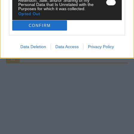
Retention, Sale, and/or Sharing of my
Personal Data that Is Unrelated with the
Purposes for which it was collected.
Opted Out
CHECK UNS AUF FACEBOOK
CONFIRM
Data Deletion
Data Access
Privacy Policy
AD