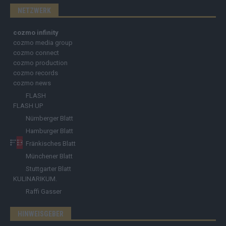
NETZWERK
cozmo infinity
cozmo media group
cozmo connect
cozmo production
cozmo records
cozmo news
FLASH
FLASH UP
Nürnberger Blatt
Hamburger Blatt
Fränkisches Blatt
Münchener Blatt
Stuttgarter Blatt
KULINARIKUM.
Raffi Gasser
HINWEISGEBER