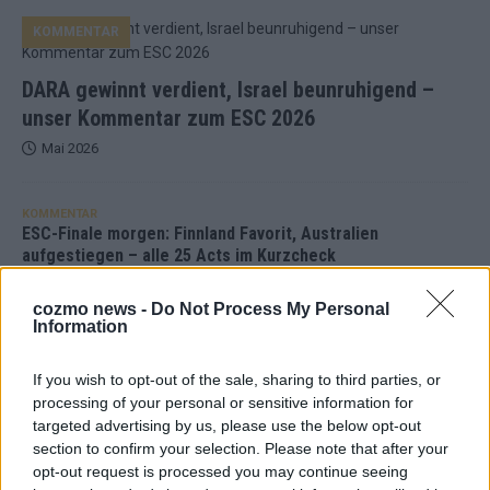
KOMMENTAR
DARA gewinnt verdient, Israel beunruhigend –
unser Kommentar zum ESC 2026
Mai 2026
KOMMENTAR
ESC-Finale morgen: Finnland Favorit, Australien
aufgestiegen – alle 25 Acts im Kurzcheck
Mai 2026
cozmo news -
Do Not Process My Personal
Information
KOMMENTAR
JJ hat den Abend gerettet – der Rest des ESC-Halbfinales
If you wish to opt-out of the sale, sharing to third parties, or
war solide, aber kein Feuerwerk
processing of your personal or sensitive information for
Mai 2026
targeted advertising by us, please use the below opt-out
section to confirm your selection. Please note that after your
opt-out request is processed you may continue seeing
EXTRA