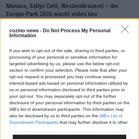
Monaco, Sallys Café, Westernbrauerei – der
Europa-Park 2026 macht vieles neu
Juni 2026
cozmo news -
Do Not Process My Personal
Information
KOMMENTAR
If you wish to opt-out of the sale, sharing to third parties, or
processing of your personal or sensitive information for
DARA gewinnt verdient, Israel beunruhigend –
targeted advertising by us, please use the below opt-out
unser Kommentar zum ESC 2026
section to confirm your selection. Please note that after your
Mai 2026
opt-out request is processed you may continue seeing
interest-based ads based on personal information utilized by
us or personal information disclosed to third parties prior to
KOMMENTAR
your opt-out. You may separately opt-out of the further
ESC-Finale morgen: Finnland Favorit, Australien
disclosure of your personal information by third parties on the
aufgestiegen – alle 25 Acts im Kurzcheck
IAB’s list of downstream participants. This information may
Mai 2026
also be disclosed by us to third parties on the
IAB’s List of
Downstream Participants
that may further disclose it to other
third parties.
KOMMENTAR
JJ hat den Abend gerettet – der Rest des ESC-Halbfinales