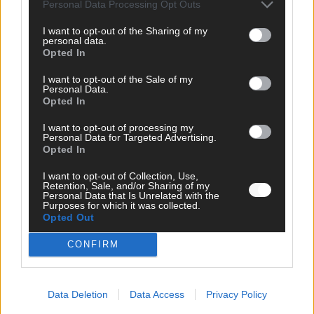
Personal Data Processing Opt Outs
war solide, aber kein Feuerwerk
Mai 2026
I want to opt-out of the Sharing of my
personal data.
Opted In
EXTRA
I want to opt-out of the Sale of my
ESC-Halbfinale 2: Das sagen die Wettquoten – vier sicher,
Personal Data.
sechs zittern, einer chancenlos!
Opted In
Mai 2026
I want to opt-out of processing my
Personal Data for Targeted Advertising.
Opted In
KOMMENTAR
Wer zahlt, steht im Finale – ist das beim ESC wirklich fair?
I want to opt-out of Collection, Use,
Retention, Sale, and/or Sharing of my
Mai 2026
Personal Data that Is Unrelated with the
Purposes for which it was collected.
Opted Out
EXTRA
Eurovision Song Contest 2026: Das erste Halbfinale – der
CONFIRM
Abend in Bildern
Mai 2026
Data Deletion
Data Access
Privacy Policy