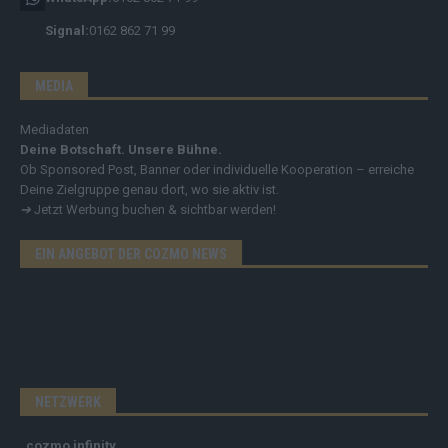
Signal:
0162 862 71 99
MEDIA
Mediadaten
Deine Botschaft. Unsere Bühne.
Ob Sponsored Post, Banner oder individuelle Kooperation – erreiche
Deine Zielgruppe genau dort, wo sie aktiv ist.
➔
Jetzt Werbung buchen & sichtbar werden!
EIN ANGEBOT DER COZMO NEWS
NETZWERK
cozmo infinity