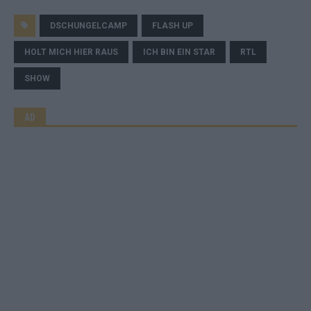
DSCHUNGELCAMP
FLASH UP
HOLT MICH HIER RAUS
ICH BIN EIN STAR
RTL
SHOW
AD