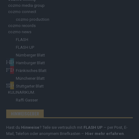
cozmo media group
cozmo connect
cozmo production
cozmo records
cozmo news
FLASH
FLASH UP
Nürnberger Blatt
Hamburger Blatt
Fränkisches Blatt
Münchener Blatt
Stuttgarter Blatt
KULINARIKUM.
Raffi Gasser
HINWEISGEBER
Hast du
Hinweise
? Teile sie vertraulich mit
FLASH UP
– per Post, E-
Mail, Telefon oder anonymem Briefkasten –
Hier mehr erfahren
.