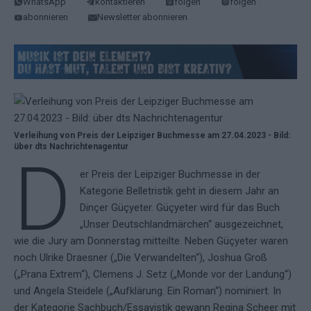
WhatsApp
kontaktieren
folgen
folgen
abonnieren
Newsletter abonnieren
Verleihung von Preis der Leipziger Buchmesse am 27.04.2023 - Bild:
über dts Nachrichtenagentur
D
er Preis der Leipziger Buchmesse in der
Kategorie Belletristik geht in diesem Jahr an
Dinçer Güçyeter. Güçyeter wird für das Buch
„Unser Deutschlandmärchen“ ausgezeichnet,
wie die Jury am Donnerstag mitteilte. Neben Güçyeter waren
noch Ulrike Draesner („Die Verwandelten“), Joshua Groß
(„Prana Extrem“), Clemens J. Setz („Monde vor der Landung“)
und Angela Steidele („Aufklärung. Ein Roman“) nominiert. In
der Kategorie Sachbuch/Essayistik gewann Regina Scheer mit