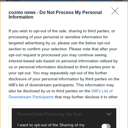
cozmo news -
Do Not Process My Personal
Information
If you wish to opt-out of the sale, sharing to third parties, or
processing of your personal or sensitive information for
targeted advertising by us, please use the below opt-out
section to confirm your selection. Please note that after your
opt-out request is processed you may continue seeing
Monaco, Sallys Café, Westernbrauerei – der
interest-based ads based on personal information utilized by
Europa-Park 2026 macht vieles neu
us or personal information disclosed to third parties prior to
your opt-out. You may separately opt-out of the further
Juni 2026
disclosure of your personal information by third parties on the
IAB’s list of downstream participants. This information may
also be disclosed by us to third parties on the
IAB’s List of
KOMMENTAR
Downstream Participants
that may further disclose it to other
third parties.
Personal Data Processing Opt Outs
I want to opt-out of the Sharing of my