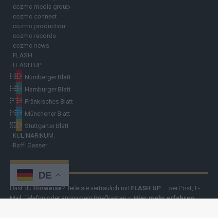
cozmo media group
cozmo connect
cozmo production
cozmo records
cozmo news
FLASH
FLASH UP
Nürnberger Blatt
Hamburger Blatt
Fränkisches Blatt
Münchener Blatt
Stuttgarter Blatt
KULINARIKUM.
Raffi Gasser
HINWEISGEBER
DE
Hast du
Hinweise
? Teile sie vertraulich mit
FLASH UP
– per Post, E-
Mail, Telefon oder anonymem Briefkasten –
Hier mehr erfahren
.