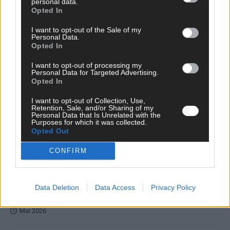
personal data.
Opted In
I want to opt-out of the Sale of my
Personal Data.
Opted In
DARA gewinnt verdient, Israel beunruhigend –
I want to opt-out of processing my
unser Kommentar zum ESC 2026
Personal Data for Targeted Advertising.
Opted In
Mai 2026
I want to opt-out of Collection, Use,
Retention, Sale, and/or Sharing of my
Personal Data that Is Unrelated with the
KOMMENTAR
Purposes for which it was collected.
ESC-Finale morgen: Finnland Favorit, Australien
Opted Out
aufgestiegen – alle 25 Acts im Kurzcheck
Mai 2026
CONFIRM
KOMMENTAR
JJ hat den Abend gerettet – der Rest des ESC-Halbfinales
Data Deletion
Data Access
Privacy Policy
war solide, aber kein Feuerwerk
Mai 2026