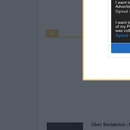
I want 
Advertis
Opted 
I want t
of my P
was col
AD
Opted 
Über Redaktion |