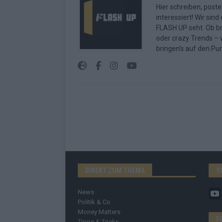
Hier schreiben, poste
interessiert! Wir sin
FLASH UP seht. Ob b
oder crazy Trends – w
bringen’s auf den Pun
DIREKT ZUM THEMA
Y
News
Politik & Co
Money Matters
F
Tipps & Tricks