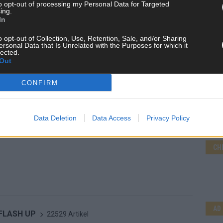
to opt-out of processing my Personal Data for Targeted
ing.
In
o opt-out of Collection, Use, Retention, Sale, and/or Sharing
ersonal Data that Is Unrelated with the Purposes for which it
lected.
Out
CONFIRM
Data Deletion
Data Access
Privacy Policy
CH
AD
 FLASH UP
22529 Artikel