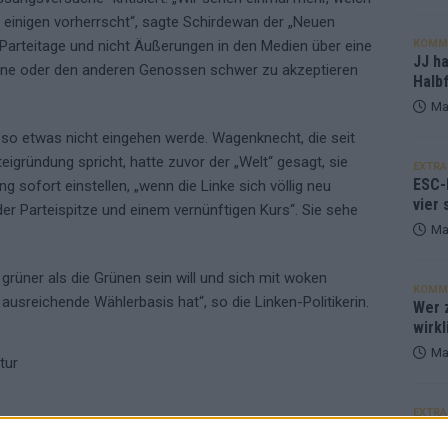
einigen vorherrscht“, sagte Schirdewan der „Neuen
KOMM
Parteitage und nicht Äußerungen in den Medien über eine
JJ h
 eine oder den anderen Genossen schwer zu akzeptieren
Halbf
Ma
f so etwas nicht eingehen werde. Wagenknecht, die seit
igründung spricht, hatte zuvor der „Welt“ gesagt, sie
EXTRA
ESC-
 sofort einstellen, „wenn die Linke sich völlig neu
vier 
der Parteispitze und einem vernünftigen Kurs“. Sie sehe
Ma
 grüner als die Grünen sein will und sich mit woken
KOMM
ausreichende Wählerbasis hat“, so die Linken-Politikerin.
Wer z
wirkl
Ma
tur
EXTRA
Euro
SCHIRDEWAN
WAGENKNECHT