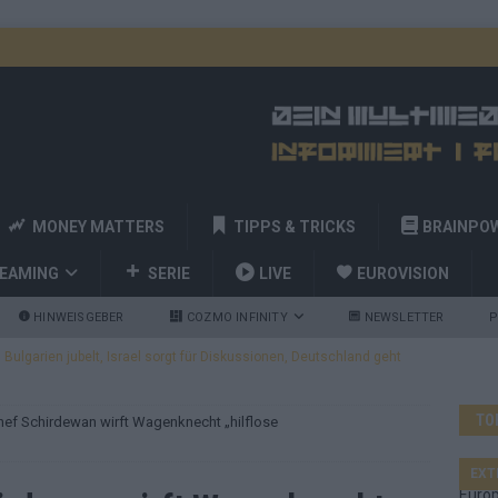
MONEY MATTERS
TIPPS & TRICKS
BRAINPO
REAMING
SERIE
LIVE
EUROVISION
HINWEISGEBER
COZMO INFINITY
NEWSLETTER
P
ulgarien jubelt, Israel sorgt für Diskussionen, Deutschland geht
TO
ef Schirdewan wirft Wagenknecht „hilflose
a und Billy Joel – das ESC-Finale wird eine Party
EUROVISION
 Startreihenfolge steht, Deutschland singt als Zweites!
EXT