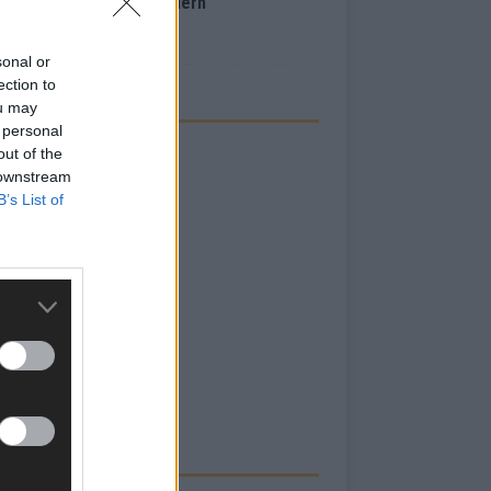
inale – der Abend in Bildern
i 2026
sonal or
ection to
ou may
 personal
out of the
 downstream
B’s List of
RBE BEI UNS!