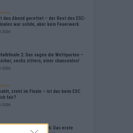
ENTAR
at den Abend gerettet – der Rest des ESC-
inales war solide, aber kein Feuerwerk
i 2026
Halbfinale 2: Das sagen die Wettquoten –
sicher, sechs zittern, einer chancenlos!
i 2026
ENTAR
ahlt, steht im Finale – ist das beim ESC
ich fair?
i 2026
vision Song Contest 2026: Das erste