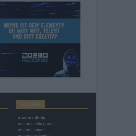
NETZWERK
cozmo infinity
cozmo media group
cozmo connect
cozmo production