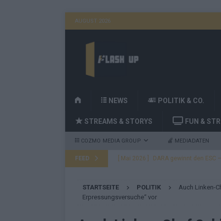
AUGUST 2026
H
NEWS
POLITIK & CO.
O
STREAMS & STORYS
FUN & ST
M
E
COZMO MEDIA GROUP
MEDIADATEN
FEED
[ Mai 2026 ]
DARA gewinnt den ESC – B
fast leer aus
EUROVISION
STARTSEITE
POLITIK
Auch Linken-Ch
[ Mai 2026 ]
JJ, Lordi, Verka Serduchk
Erpressungsversuche“ vor
[ Mai 2026 ]
ESC-Finale heute Abend –