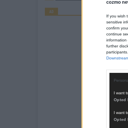
cozmo ne
AD
If you wish 
sensitive in
confirm you
continue se
information 
further disc
participants
Downstream 
Persona
I want t
Opted 
I want t
Opted 