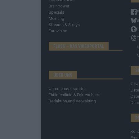
Brainpower
Specials
Meinung
B
Streams & Storys
T
Eurovision
T
FLASH – DAS VIDEOPORTAL
I
S
ÜBER UNS
Gew
Unternehmensporträt
Date
Ehtikrichtlinie & Faktencheck
Date
Redaktion und Verwaltung
Date
R
Kont
Pres