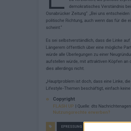
demokratisches Verständnis bei 
Osnabrücker Zeitung“. „Bei uns entscheiden 
politische Richtung, auch wenn das für die
scheint.“
Es sei selbstverständlich, dass die Linke au
Längerem öffentlich über eine mögliche Parte
würde alle Überlegungen zu einer Neugründung
aufstellen würde, mit attraktiven Köpfen an 
dies allerdings nicht.
„Hauptproblem ist doch, dass eine Linke, die
Lifestyle-Themen beschäftigt, einfach keine 
Copyright
FLASH UP
| Quelle: dts Nachrichtenagen
Nutzungsrechte erwerben?
EPRESSUNG
FLASH UP
LINKE