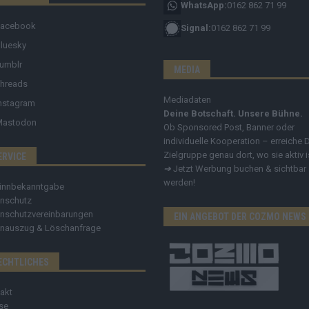
WhatsApp:
0162 862 71 99
Facebook
Signal:
0162 862 71 99
luesky
umblr
MEDIA
hreads
Mediadaten
nstagram
Deine Botschaft. Unsere Bühne.
Mastodon
Ob Sponsored Post, Banner oder
individuelle Kooperation – erreiche 
Zielgruppe genau dort, wo sie aktiv i
ERVICE
➔
Jetzt Werbung buchen & sichtbar
werden!
innbekanntgabe
nschutz
nschutzvereinbarungen
EIN ANGEBOT DER COZMO NEWS
nauszug & Löschanfrage
ECHTLICHES
akt
se