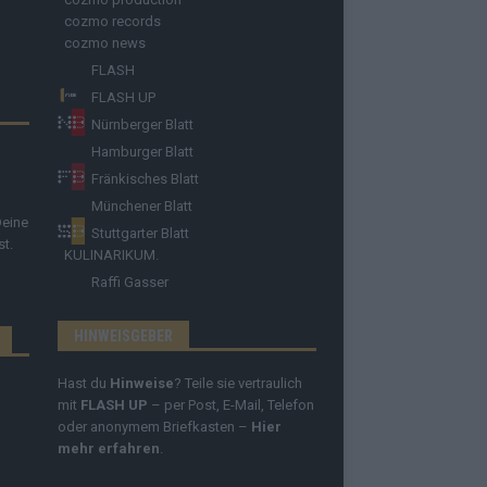
cozmo records
cozmo news
FLASH
FLASH UP
Nürnberger Blatt
Hamburger Blatt
Fränkisches Blatt
Münchener Blatt
Deine
Stuttgarter Blatt
st.
KULINARIKUM.
Raffi Gasser
HINWEISGEBER
Hast du
Hinweise
? Teile sie vertraulich
mit
FLASH UP
– per Post, E-Mail, Telefon
oder anonymem Briefkasten –
Hier
mehr erfahren
.