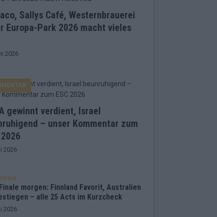
co, Sallys Café, Westernbrauerei
r Europa-Park 2026 macht vieles
ni 2026
MMENTAR
 gewinnt verdient, Israel
nruhigend – unser Kommentar zum
 2026
i 2026
ENTAR
inale morgen: Finnland Favorit, Australien
estiegen – alle 25 Acts im Kurzcheck
i 2026