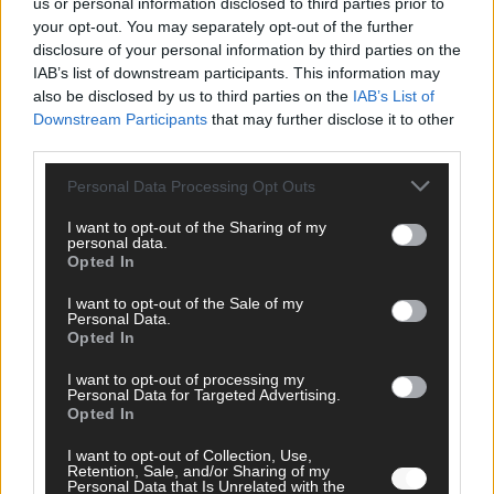
us or personal information disclosed to third parties prior to
Europa-Park 2026 macht vieles neu
your opt-out. You may separately opt-out of the further
disclosure of your personal information by third parties on the
Juni 2026
IAB’s list of downstream participants. This information may
also be disclosed by us to third parties on the
IAB’s List of
Downstream Participants
that may further disclose it to other
KOMMENTAR
third parties.
DARA gewinnt verdient, Israel beunruhigend –
Personal Data Processing Opt Outs
unser Kommentar zum ESC 2026
I want to opt-out of the Sharing of my
personal data.
Mai 2026
Opted In
I want to opt-out of the Sale of my
KOMMENTAR
Personal Data.
ESC-Finale morgen: Finnland Favorit, Australien
Opted In
aufgestiegen – alle 25 Acts im Kurzcheck
I want to opt-out of processing my
Mai 2026
Personal Data for Targeted Advertising.
Opted In
KOMMENTAR
I want to opt-out of Collection, Use,
JJ hat den Abend gerettet – der Rest des ESC-Halbfinales
Retention, Sale, and/or Sharing of my
Personal Data that Is Unrelated with the
war solide, aber kein Feuerwerk