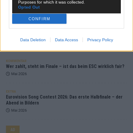
Purposes for which it was collected.
Mai 2026
Opted Out
CONFIRM
EXTRA
ESC-Halbfinale 2: Das sagen die Wettquoten – vier sicher,
sechs zittern, einer chancenlos!
Data Deletion
Data Access
Privacy Policy
Mai 2026
KOMMENTAR
Wer zahlt, steht im Finale – ist das beim ESC wirklich fair?
Mai 2026
EXTRA
Eurovision Song Contest 2026: Das erste Halbfinale – der
Abend in Bildern
Mai 2026
AD