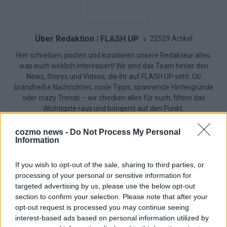
Über Redaktion | FLASH UP
22529 Artikel
Hier schreiben, posten und kuratieren unsere Redakteur alles,
was euch wirklich interessiert! Wir sind das Team hinter den
News, Storys und Videos, die ihr auf FLASH UP seht. Ob
brandheiße Nachrichten, coole Tipps, spannende Hintergründe
oder crazy Trends – wir checken alles für euch, filtern das
Wichtigste raus und bringen’s auf den Punkt.
cozmo news -
Do Not Process My Personal
Information
If you wish to opt-out of the sale, sharing to third parties, or
TOP STORIES
processing of your personal or sensitive information for
targeted advertising by us, please use the below opt-out
section to confirm your selection. Please note that after your
EXTRA
opt-out request is processed you may continue seeing
interest-based ads based on personal information utilized by
Monaco, Sallys Café, Westernbrauerei – der