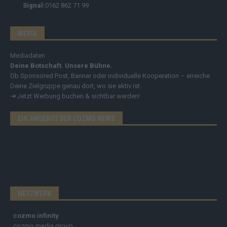
Signal:
0162 862 71 99
MEDIA
Mediadaten
Deine Botschaft. Unsere Bühne.
Ob Sponsored Post, Banner oder individuelle Kooperation – erreiche
Deine Zielgruppe genau dort, wo sie aktiv ist.
➔
Jetzt Werbung buchen & sichtbar werden!
EIN ANGEBOT DER COZMO NEWS
NETZWERK
cozmo infinity
cozmo media group