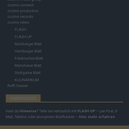
cozmo connect
cozmo production
cozmo records
cozmo news
FLASH
FLASH UP
Nürnberger Blatt
Hamburger Blatt
Fränkisches Blatt
Münchener Blatt
Stuttgarter Blatt
KULINARIKUM.
Raffi Gasser
HINWEISGEBER
Hast du
Hinweise
? Teile sie vertraulich mit
FLASH UP
– per Post, E-
Mail, Telefon oder anonymem Briefkasten –
Hier mehr erfahren
.