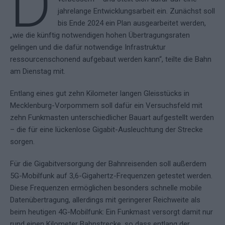
D
jahrelange Entwicklungsarbeit ein. Zunächst soll
bis Ende 2024 ein Plan ausgearbeitet werden,
„wie die künftig notwendigen hohen Übertragungsraten
gelingen und die dafür notwendige Infrastruktur
ressourcenschonend aufgebaut werden kann“, teilte die Bahn
am Dienstag mit.
Entlang eines gut zehn Kilometer langen Gleisstücks in
Mecklenburg-Vorpommern soll dafür ein Versuchsfeld mit
zehn Funkmasten unterschiedlicher Bauart aufgestellt werden
– die für eine lückenlose Gigabit-Ausleuchtung der Strecke
sorgen.
Für die Gigabitversorgung der Bahnreisenden soll außerdem
5G-Mobilfunk auf 3,6-Gigahertz-Frequenzen getestet werden.
Diese Frequenzen ermöglichen besonders schnelle mobile
Datenübertragung, allerdings mit geringerer Reichweite als
beim heutigen 4G-Mobilfunk: Ein Funkmast versorgt damit nur
rund einen Kilometer Bahnstrecke, so dass entlang der