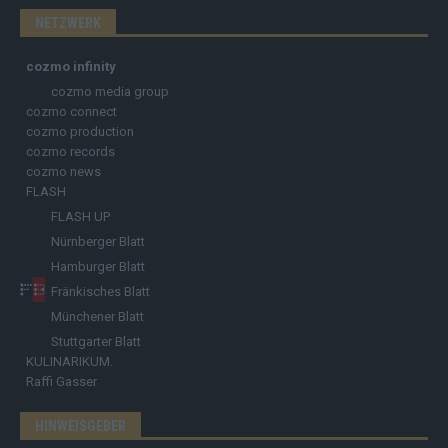
NETZWERK
cozmo infinity
cozmo media group
cozmo connect
cozmo production
cozmo records
cozmo news
FLASH
FLASH UP
Nürnberger Blatt
Hamburger Blatt
Fränkisches Blatt
Münchener Blatt
Stuttgarter Blatt
KULINARIKUM.
Raffi Gasser
HINWEISGEBER