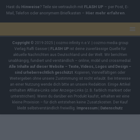
Hast du
Hinweise
? Teile sie vertraulich mit
FLASH UP
– per Post, E-
Mail, Telefon oder anonymem Briefkasten –
Hier mehr erfahren
.
Copyright
© 2019-2025 | cozmo infinity n.e.V. | cozmo media group
Verlag Raffi Gasser |
FLASH UP
ist deine zuverlässige Quelle für
aktuelle Nachrichten aus Deutschland und der Welt. Wir berichten
unabhängig, fundiert und verständlich – online, mobil und crossmedial.
Alle Inhalte auf dieser Website – Texte, Videos, Logos und Design –
sind urheberrechtlich geschützt
. Kopieren, Vervielfältigen oder
Weitergeben ohne unsere Zustimmung ist nicht erlaubt. Bei Interesse
an einer Nutzung wende dich bitte an unsere Redaktion. Einige Artikel
enthalten Affiliate-Links oder Anzeige-Links (z. B. farblich markiert oder
unterstrichen). Wenn du darüber ein Produkt kaufst, erhalten wir eine
kleine Provision – für dich entstehen keine Zusatzkosten. Der Kauf
bleibt selbstverständlich freiwillig.
Impressum
|
Datenschutz