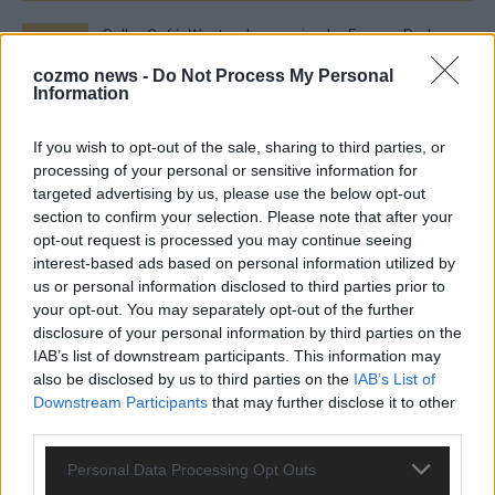
EXTRA
cozmo news -
Do Not Process My Personal
Monaco, Sallys Café, Westernbrauerei – der
Information
Europa-Park 2026 macht vieles neu
If you wish to opt-out of the sale, sharing to third parties, or
Juni 2026
processing of your personal or sensitive information for
targeted advertising by us, please use the below opt-out
section to confirm your selection. Please note that after your
KOMMENTAR
opt-out request is processed you may continue seeing
interest-based ads based on personal information utilized by
DARA gewinnt verdient, Israel beunruhigend –
us or personal information disclosed to third parties prior to
your opt-out. You may separately opt-out of the further
unser Kommentar zum ESC 2026
disclosure of your personal information by third parties on the
Mai 2026
IAB’s list of downstream participants. This information may
also be disclosed by us to third parties on the
IAB’s List of
Downstream Participants
that may further disclose it to other
KOMMENTAR
third parties.
ESC-Finale morgen: Finnland Favorit, Australien
aufgestiegen – alle 25 Acts im Kurzcheck
Personal Data Processing Opt Outs
Mai 2026