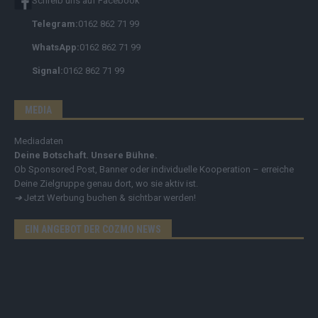
Schreib uns auf Facebook
Telegram:
0162 862 71 99
WhatsApp:
0162 862 71 99
Signal:
0162 862 71 99
MEDIA
Mediadaten
Deine Botschaft. Unsere Bühne.
Ob Sponsored Post, Banner oder individuelle Kooperation – erreiche
Deine Zielgruppe genau dort, wo sie aktiv ist.
➔
Jetzt Werbung buchen & sichtbar werden!
EIN ANGEBOT DER COZMO NEWS