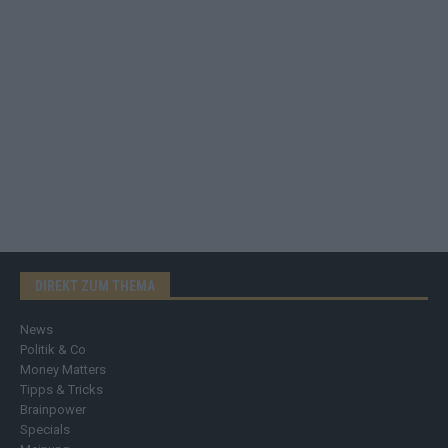
DIREKT ZUM THEMA
News
Politik & Co
Money Matters
Tipps & Tricks
Brainpower
Specials