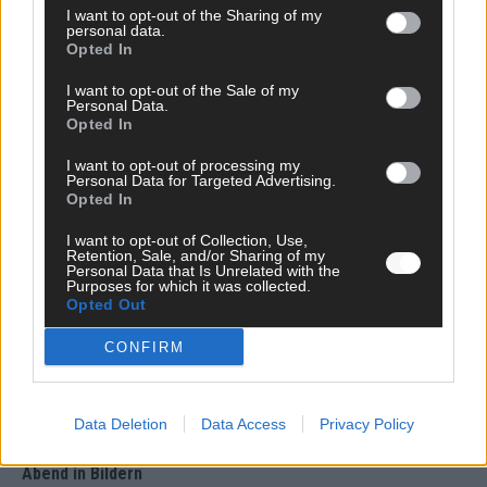
I want to opt-out of the Sharing of my
personal data.
Opted In
KOMMENTAR
JJ hat den Abend gerettet – der Rest des ESC-Halbfinales
I want to opt-out of the Sale of my
war solide, aber kein Feuerwerk
Personal Data.
Mai 2026
Opted In
I want to opt-out of processing my
Personal Data for Targeted Advertising.
EXTRA
Opted In
ESC-Halbfinale 2: Das sagen die Wettquoten – vier sicher,
sechs zittern, einer chancenlos!
I want to opt-out of Collection, Use,
Mai 2026
Retention, Sale, and/or Sharing of my
Personal Data that Is Unrelated with the
Purposes for which it was collected.
Opted Out
KOMMENTAR
Wer zahlt, steht im Finale – ist das beim ESC wirklich fair?
CONFIRM
Mai 2026
Data Deletion
Data Access
Privacy Policy
EXTRA
Eurovision Song Contest 2026: Das erste Halbfinale – der
Abend in Bildern