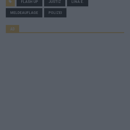
FLASH UP
JUSTIZ
LINA E.
MELDEAUFLAGE
POLIZEI
AD