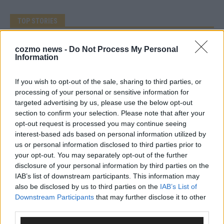
TOP STORIES
EXTRA
cozmo news -
Do Not Process My Personal
Information
If you wish to opt-out of the sale, sharing to third parties, or
processing of your personal or sensitive information for
targeted advertising by us, please use the below opt-out
section to confirm your selection. Please note that after your
opt-out request is processed you may continue seeing
interest-based ads based on personal information utilized by
us or personal information disclosed to third parties prior to
your opt-out. You may separately opt-out of the further
Monaco, Sallys Café, Westernbrauerei – der
disclosure of your personal information by third parties on the
Europa-Park 2026 macht vieles neu
IAB’s list of downstream participants. This information may
also be disclosed by us to third parties on the
IAB’s List of
Juni 2026
Downstream Participants
that may further disclose it to other
third parties.
KOMMENTAR