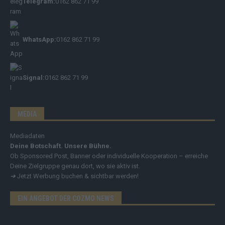
Telegram:
0162 862 71 99
WhatsApp:
0162 862 71 99
Signal:
0162 862 71 99
MEDIA
Mediadaten
Deine Botschaft. Unsere Bühne.
Ob Sponsored Post, Banner oder individuelle Kooperation – erreiche
Deine Zielgruppe genau dort, wo sie aktiv ist.
➔
Jetzt Werbung buchen & sichtbar werden!
EIN ANGEBOT DER COZMO NEWS