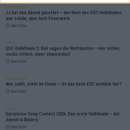
KOMMENTAR
JJ hat den Abend gerettet – der Rest des ESC-Halbfinales
war solide, aber kein Feuerwerk
Mai 2026
EXTRA
ESC-Halbfinale 2: Das sagen die Wettquoten – vier sicher,
sechs zittern, einer chancenlos!
Mai 2026
KOMMENTAR
Wer zahlt, steht im Finale – ist das beim ESC wirklich fair?
Mai 2026
EXTRA
Eurovision Song Contest 2026: Das erste Halbfinale – der
Abend in Bildern
Mai 2026