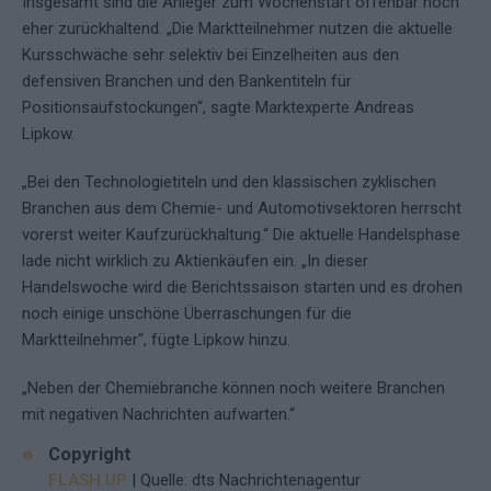
Insgesamt sind die Anleger zum Wochenstart offenbar noch
eher zurückhaltend. „Die Marktteilnehmer nutzen die aktuelle
Kursschwäche sehr selektiv bei Einzelheiten aus den
defensiven Branchen und den Bankentiteln für
Positionsaufstockungen“, sagte Marktexperte Andreas
Lipkow.
„Bei den Technologietiteln und den klassischen zyklischen
Branchen aus dem Chemie- und Automotivsektoren herrscht
vorerst weiter Kaufzurückhaltung.“ Die aktuelle Handelsphase
lade nicht wirklich zu Aktienkäufen ein. „In dieser
Handelswoche wird die Berichtssaison starten und es drohen
noch einige unschöne Überraschungen für die
Marktteilnehmer“, fügte Lipkow hinzu.
„Neben der Chemiebranche können noch weitere Branchen
mit negativen Nachrichten aufwarten.“
Copyright
FLASH UP
| Quelle: dts Nachrichtenagentur