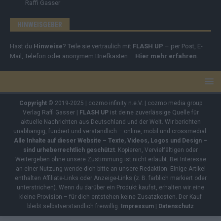
Raffi Gasser
HINWEISGEBER
Hast du
Hinweise
? Teile sie vertraulich mit
FLASH UP
– per Post, E-
Mail, Telefon oder anonymem Briefkasten –
Hier mehr erfahren
.
Copyright
© 2019-2025 | cozmo infinity n.e.V. | cozmo media group
Verlag Raffi Gasser |
FLASH UP
ist deine zuverlässige Quelle für
aktuelle Nachrichten aus Deutschland und der Welt. Wir berichten
unabhängig, fundiert und verständlich – online, mobil und crossmedial.
Alle Inhalte auf dieser Website – Texte, Videos, Logos und Design –
sind urheberrechtlich geschützt
. Kopieren, Vervielfältigen oder
Weitergeben ohne unsere Zustimmung ist nicht erlaubt. Bei Interesse
an einer Nutzung wende dich bitte an unsere Redaktion. Einige Artikel
enthalten Affiliate-Links oder Anzeige-Links (z. B. farblich markiert oder
unterstrichen). Wenn du darüber ein Produkt kaufst, erhalten wir eine
kleine Provision – für dich entstehen keine Zusatzkosten. Der Kauf
bleibt selbstverständlich freiwillig.
Impressum
|
Datenschutz