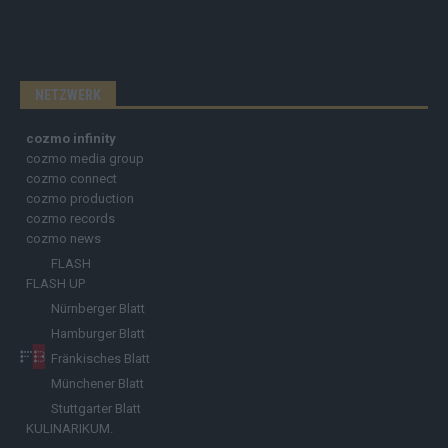
NETZWERK
cozmo infinity
cozmo media group
cozmo connect
cozmo production
cozmo records
cozmo news
FLASH
FLASH UP
Nürnberger Blatt
Hamburger Blatt
Fränkisches Blatt
Münchener Blatt
Stuttgarter Blatt
KULINARIKUM.