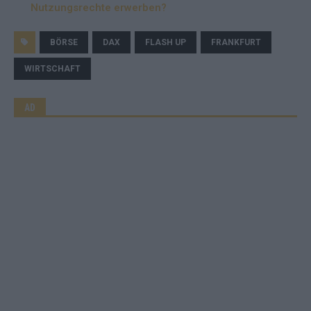
Nutzungsrechte erwerben?
BÖRSE
DAX
FLASH UP
FRANKFURT
WIRTSCHAFT
AD