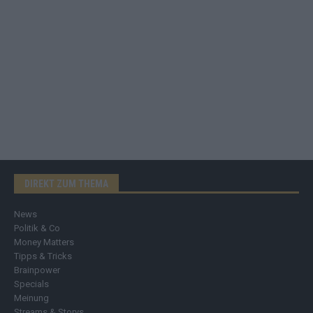
DIREKT ZUM THEMA
News
Politik & Co
Money Matters
Tipps & Tricks
Brainpower
Specials
Meinung
Streams & Storys