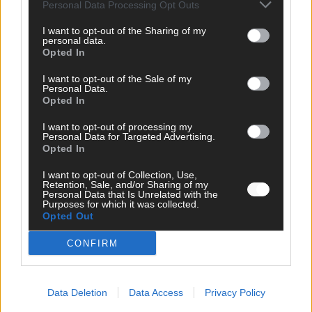
Personal Data Processing Opt Outs
I want to opt-out of the Sharing of my
personal data.
Opted In
I want to opt-out of the Sale of my
Personal Data.
Opted In
I want to opt-out of processing my
Personal Data for Targeted Advertising.
Opted In
DARA gewinnt verdient, Israel beunruhigend –
I want to opt-out of Collection, Use,
unser Kommentar zum ESC 2026
Retention, Sale, and/or Sharing of my
Personal Data that Is Unrelated with the
Mai 2026
Purposes for which it was collected.
Opted Out
CONFIRM
KOMMENTAR
ESC-Finale morgen: Finnland Favorit, Australien
aufgestiegen – alle 25 Acts im Kurzcheck
Mai 2026
Data Deletion
Data Access
Privacy Policy