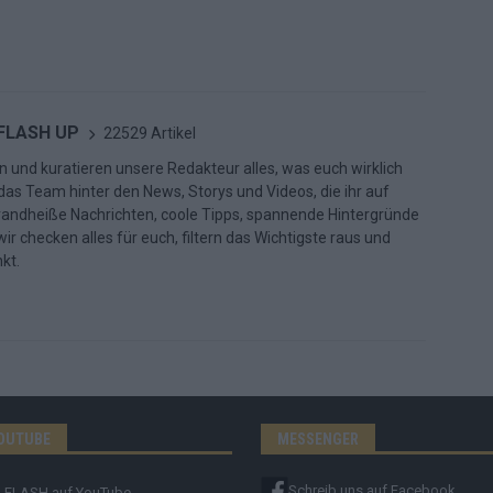
 FLASH UP
22529 Artikel
n und kuratieren unsere Redakteur alles, was euch wirklich
d das Team hinter den News, Storys und Videos, die ihr auf
randheiße Nachrichten, coole Tipps, spannende Hintergründe
ir checken alles für euch, filtern das Wichtigste raus und
kt.
OUTUBE
MESSENGER
Schreib uns auf Facebook
FLASH
auf YouTube