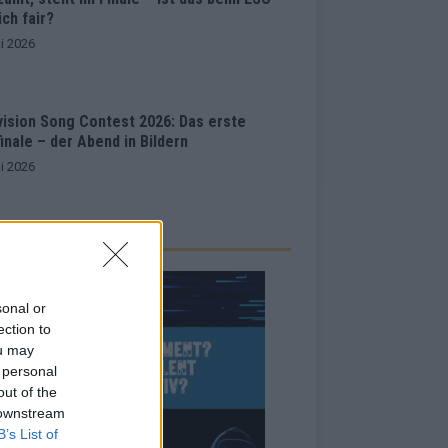
ich fair?
i 2026
vision Song Contest 2026: Das erste
inale – der Abend in Bildern
i 2026
sonal or
ection to
ou may
 personal
out of the
 downstream
B’s List of