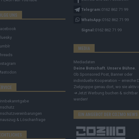
Telegram:
0162 862 71 99
OLGE UNS
WhatsApp:
0162 862 71 99
Facebook
Signal:
0162 862 71 99
luesky
umblr
MEDIA
hreads
Mediadaten
nstagram
Deine Botschaft. Unsere Bühne.
Mastodon
Ob Sponsored Post, Banner oder
individuelle Kooperation – erreiche 
Zielgruppe genau dort, wo sie aktiv i
ERVICE
➔
Jetzt Werbung buchen & sichtbar
werden!
innbekanntgabe
nschutz
nschutzvereinbarungen
EIN ANGEBOT DER COZMO NEWS
nauszug & Löschanfrage
ECHTLICHES