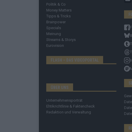
Politik & Co
Money Matters
F
Tipps & Tricks
Brainpower
Specials
Meinung
B
Streams & Storys
T
Eurovision
T
FLASH – DAS VIDEOPORTAL
I
S
ÜBER UNS
Gew
Unternehmensporträt
Date
Ehtikrichtlinie & Faktencheck
Date
Redaktion und Verwaltung
Date
R