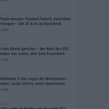
ENTAR
inale morgen: Finnland Favorit, Australien
estiegen – alle 25 Acts im Kurzcheck
i 2026
ENTAR
at den Abend gerettet – der Rest des ESC-
inales war solide, aber kein Feuerwerk
i 2026
Halbfinale 2: Das sagen die Wettquoten –
sicher, sechs zittern, einer chancenlos!
i 2026
ENTAR
ahlt, steht im Finale – ist das beim ESC