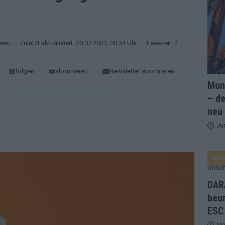
and Favorit, Australien aufgestiegen – alle 25 Acts im Kurzcheck
sen
· Zuletzt aktualisiert: 20.07.2023, 00:34 Uhr
· Lesezeit: 2
ne Zahl zur Ikone wurde: 70 Jahre ESC-Wertungsgeschichte!
folgen
abonnieren
Newsletter abonnieren
Mona
ett – 26 Länder wollen den Sieg in Wien
EUROVISION
– de
t – der Rest des ESC-Halbfinales war solide, aber kein Feuerwerk
neu
Ju
gen die Wettquoten – vier sicher, sechs zittern, einer chancenlos!
KO
esternbrauerei – der Europa-Park 2026 macht vieles neu
EXTRA
DARA
 Israel beunruhigend – unser Kommentar zum ESC 2026
beu
ESC
Ma