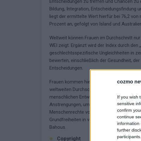
Entscheidungen zu treffen und Chancen zu e
Bildung, Integration, Entscheidungsfindung 
liegt der ermittelte Wert hierfür bei 76,2 vo
Prozent an, gefolgt von Island und Australie
Weltweit können Frauen im Durchschnitt nur 
WEI zeigt. Ergänzt wird der Index durch den „
geschlechtsspezifische Ungleichheiten in z
bewerten, einschließlich der Gesundheit, der 
Entscheidungen.
cozmo ne
Frauen kommen hierzulande auf 78,0 Prozent
weltweiten Durchschnitt liegen Frauen gem
menschlichen Entwicklung 28 Prozent unter 
If you wish 
sensitive in
Anstrengungen, um das Versprechen der Glei
confirm you
Menschenrechte von Frauen und Mädchen zu 
continue se
Grundfreiheiten in vollem Umfang verwirkli
information 
Bahous.
further disc
participants
Copyright