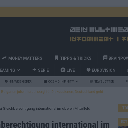
MONEY MATTERS
TIPPS & TRICKS
BRAINPO
REAMING
SERIE
LIVE
EUROVISION
HINWEISGEBER
COZMO INFINITY
NEWSLETTER
P
ulgarien jubelt, Israel sorgt für Diskussionen, Deutschland geht
TO
i Gleichberechtigung international im oberen Mittelfeld
a und Billy Joel – das ESC-Finale wird eine Party
EUROVISION
 Startreihenfolge steht, Deutschland singt als Zweites!
hberechtigung international im
EXT