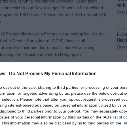
rgreifen, in fünf Dimensionen bewerten: Gesundheit,
wirkl
und angesichts von Gewalt gegen Frauen. In Deutschland
Ma
n möglichen 100 Prozent. Schweden führt die Liste mit 82,5
n.
EXTRA
60 Prozent ihres vollen Potenzials ausschöpfen, wie der
Euro
Halbf
Global Gender Parity Index“ (GGPI). Dieser soll
entralen Dimensionen der menschlichen Entwicklung
Ma
Bildung, der Inklusion und der Beteiligung an
AD
ws -
Do Not Process My Personal Information
 und damit auf 22,0 Prozent weniger als Männer. Im
essen am GGPI in den wichtigsten Dimensionen der
dem Wert der Männer. „Es bedarf nachhaltiger
to opt-out of the sale, sharing to third parties, or processing of your per
formation for targeted advertising by us, please use the below opt-out s
chstellung der Geschlechter einzulösen, die
r selection. Please note that after your opt-out request is processed y
gewährleisten und sicherzustellen, dass ihre
eing interest-based ads based on personal information utilized by us or
cht werden“, sagte UN Women-Exekutivdirektorin Sima
disclosed to third parties prior to your opt-out. You may separately opt-
losure of your personal information by third parties on the IAB’s list of
. This information may also be disclosed by us to third parties on the
IA