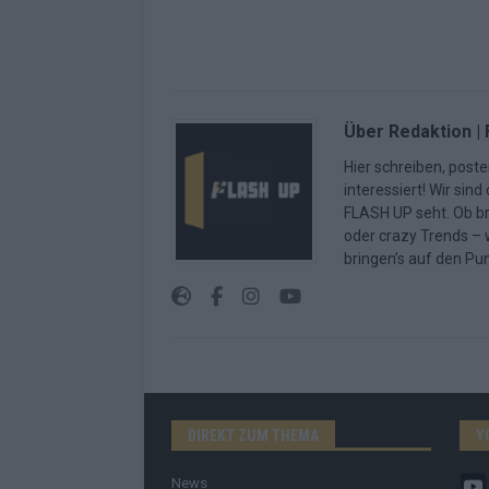
Über Redaktion |
Hier schreiben, poste
interessiert! Wir sin
FLASH UP seht. Ob b
oder crazy Trends – w
bringen’s auf den Pun
DIREKT ZUM THEMA
Y
News