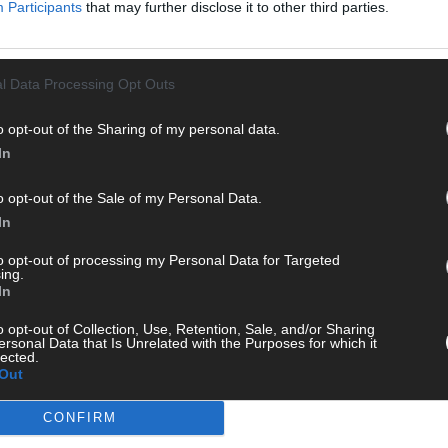
Participants
that may further disclose it to other third parties.
tur
l Data Processing Opt Outs
AU
GENDER
GESCHLECHTER
WE
o opt-out of the Sharing of my personal data.
In
o opt-out of the Sale of my Personal Data.
In
to opt-out of processing my Personal Data for Targeted
ing.
In
o opt-out of Collection, Use, Retention, Sale, and/or Sharing
ersonal Data that Is Unrelated with the Purposes for which it
lected.
Out
CONFIRM
CH