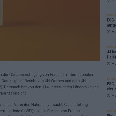
KOMM
ESC-F
aufg
Ma
KOMM
JJ h
Halbf
Ma
ch der Gleichberechtigung von Frauen im internationalen
EXTRA
ld. Das zeigt ein Bericht von UN Women und dem UN-
ESC-
. Demnach hat von den 114 untersuchten Ländern keines
vier 
parität erreicht.
Ma
onen der Vereinten Nationen versucht, Gleichstellung
nt Index“ (WEI) soll die Freiheit von Frauen,
KOMM
Wer z