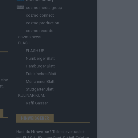
cozmo media group
cozmo connect
cozmo production
cozmo records
cozmo news
FLASH
FLASH UP
Nürnberger Blatt
Hamburger Blatt
Fränkisches Blatt
Deine
Münchener Blatt
st.
Stuttgarter Blatt
KULINARIKUM.
Raffi Gasser
HINWEISGEBER
Hast du
Hinweise
? Teile sie vertraulich
mit
FLASH UP
– per Post, E-Mail, Telefon