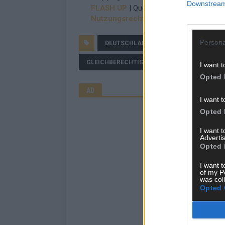
Downstream 
FLASH UP
| Quelle: dts Nachrichtenagen
Nutzungsrechte erwerben?
Persona
DEUTSCHLAND
FLASH UP
FR
GLEICHBERECHTIGUNG
MANN
I want t
Opted 
AD
I want t
Opted 
I want 
Advertis
Opted 
I want t
of my P
was col
Opted 