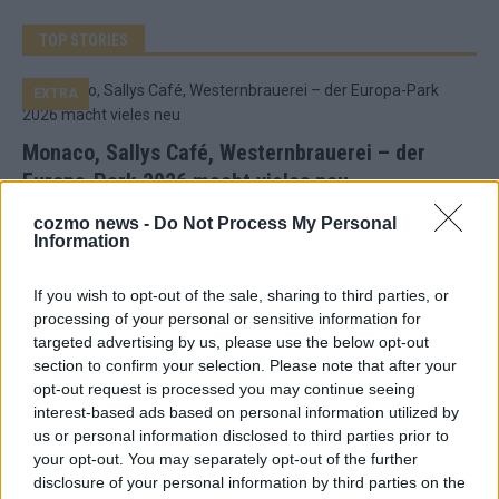
TOP STORIES
EXTRA
Monaco, Sallys Café, Westernbrauerei – der
Europa-Park 2026 macht vieles neu
Juni 2026
cozmo news -
Do Not Process My Personal
Information
KOMMENTAR
If you wish to opt-out of the sale, sharing to third parties, or
processing of your personal or sensitive information for
DARA gewinnt verdient, Israel beunruhigend –
targeted advertising by us, please use the below opt-out
section to confirm your selection. Please note that after your
unser Kommentar zum ESC 2026
opt-out request is processed you may continue seeing
Mai 2026
interest-based ads based on personal information utilized by
us or personal information disclosed to third parties prior to
your opt-out. You may separately opt-out of the further
KOMMENTAR
disclosure of your personal information by third parties on the
ESC-Finale morgen: Finnland Favorit, Australien