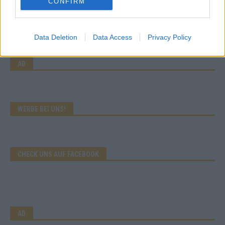
CONFIRM
Eurovision Song Contest 2026: Das erste Halbfinale – der
Abend in Bildern
Mai 2026
Data Deletion
Data Access
Privacy Policy
AD
WERBE BEI UNS!
CHECK UNS AUF FACEBOOK
AD