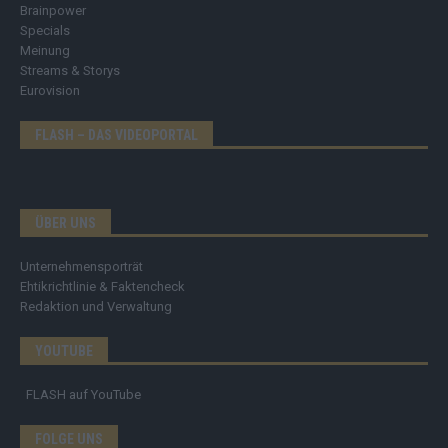
Brainpower
Specials
Meinung
Streams & Storys
Eurovision
FLASH – DAS VIDEOPORTAL
ÜBER UNS
Unternehmensporträt
Ehtikrichtlinie & Faktencheck
Redaktion und Verwaltung
YOUTUBE
FLASH
auf YouTube
FOLGE UNS