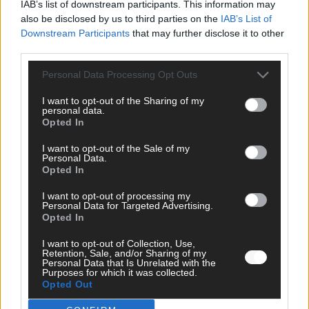
IAB’s list of downstream participants. This information may
aufgestiegen – alle 25 Acts im Kurzcheck
also be disclosed by us to third parties on the
IAB’s List of
Mai 2026
Downstream Participants
that may further disclose it to other
third parties.
KOMMENTAR
Personal Data Processing Opt Outs
JJ hat den Abend gerettet – der Rest des ESC-Halbfinales
war solide, aber kein Feuerwerk
I want to opt-out of the Sharing of my
personal data.
Mai 2026
Opted In
I want to opt-out of the Sale of my
EXTRA
Personal Data.
ESC-Halbfinale 2: Das sagen die Wettquoten – vier sicher,
Opted In
sechs zittern, einer chancenlos!
I want to opt-out of processing my
Mai 2026
Personal Data for Targeted Advertising.
Opted In
KOMMENTAR
I want to opt-out of Collection, Use,
Wer zahlt, steht im Finale – ist das beim ESC wirklich fair?
Retention, Sale, and/or Sharing of my
Personal Data that Is Unrelated with the
Mai 2026
Purposes for which it was collected.
Opted Out
EXTRA