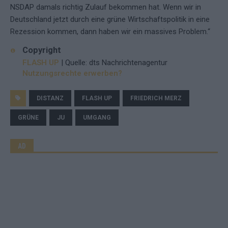
NSDAP damals richtig Zulauf bekommen hat. Wenn wir in
Deutschland jetzt durch eine grüne Wirtschaftspolitik in eine
Rezession kommen, dann haben wir ein massives Problem.“
Copyright
FLASH UP
| Quelle: dts Nachrichtenagentur
Nutzungsrechte erwerben?
DISTANZ
FLASH UP
FRIEDRICH MERZ
GRÜNE
JU
UMGANG
AD