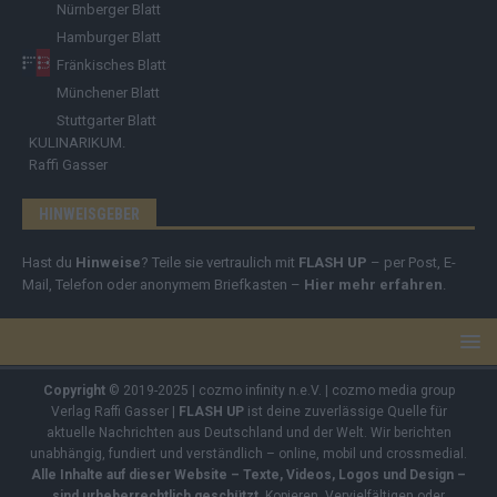
Nürnberger Blatt
Hamburger Blatt
Fränkisches Blatt
Münchener Blatt
Stuttgarter Blatt
KULINARIKUM.
Raffi Gasser
HINWEISGEBER
Hast du
Hinweise
? Teile sie vertraulich mit
FLASH UP
– per Post, E-
Mail, Telefon oder anonymem Briefkasten –
Hier mehr erfahren
.
Copyright
© 2019-2025 | cozmo infinity n.e.V. | cozmo media group
Verlag Raffi Gasser |
FLASH UP
ist deine zuverlässige Quelle für
aktuelle Nachrichten aus Deutschland und der Welt. Wir berichten
unabhängig, fundiert und verständlich – online, mobil und crossmedial.
Alle Inhalte auf dieser Website – Texte, Videos, Logos und Design –
sind urheberrechtlich geschützt
. Kopieren, Vervielfältigen oder