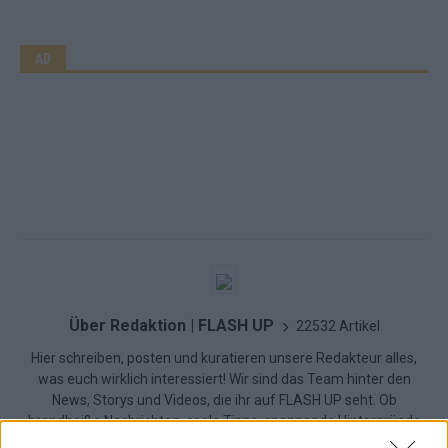
AD
Über Redaktion | FLASH UP
22532 Artikel
Hier schreiben, posten und kuratieren unsere Redakteur alles,
was euch wirklich interessiert! Wir sind das Team hinter den
News, Storys und Videos, die ihr auf FLASH UP seht. Ob
brandheiße Nachrichten, coole Tipps, spannende Hintergründe
oder crazy Trends – wir checken alles für euch, filtern das