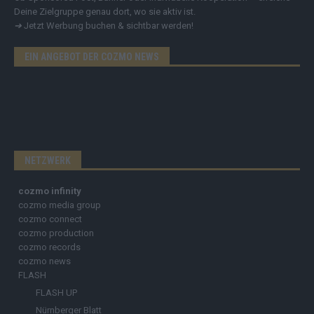
Deine Zielgruppe genau dort, wo sie aktiv ist.
➔
Jetzt Werbung buchen & sichtbar werden!
EIN ANGEBOT DER COZMO NEWS
NETZWERK
cozmo infinity
cozmo media group
cozmo connect
cozmo production
cozmo records
cozmo news
FLASH
FLASH UP
Nürnberger Blatt