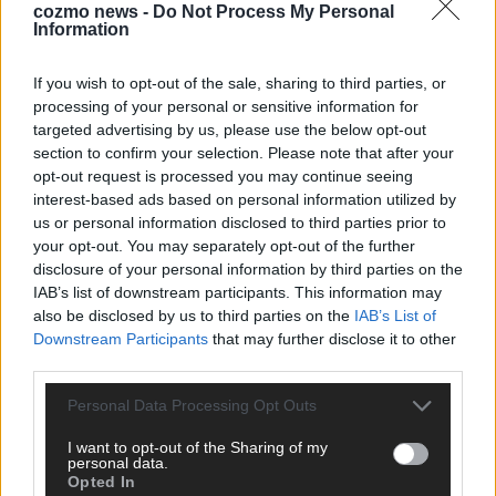
cozmo news -
Do Not Process My Personal
Wichtigste raus und bringen’s auf den Punkt.
Information
If you wish to opt-out of the sale, sharing to third parties, or
processing of your personal or sensitive information for
targeted advertising by us, please use the below opt-out
section to confirm your selection. Please note that after your
TOP STORIES
opt-out request is processed you may continue seeing
interest-based ads based on personal information utilized by
WISSEN
us or personal information disclosed to third parties prior to
your opt-out. You may separately opt-out of the further
disclosure of your personal information by third parties on the
Dein Schnäppchen aus China ist keins mehr –
IAB’s list of downstream participants. This information may
das kostet es jetzt wirklich
also be disclosed by us to third parties on the
IAB’s List of
August 2026
Downstream Participants
that may further disclose it to other
third parties.
Personal Data Processing Opt Outs
STREAMS & STORYS
I want to opt-out of the Sharing of my
Heidi ist zurück bei RTL – und feiert ihr
personal data.
Opted In
Oktoberfest-Fest erstmals auf neuem