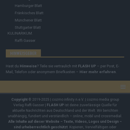
Hamburger Blatt
Fränkisches Blatt
Münchener Blatt
Stuttgarter Blatt
KULINARIKUM.
Raffi Gasser
HINWEISGEBER
Hast du
Hinweise
? Teile sie vertraulich mit
FLASH UP
– per Post, E-
Mail, Telefon oder anonymem Briefkasten –
Hier mehr erfahren
.
Copyright
© 2019-2025 | cozmo infinity n.e.V. | cozmo media group
Verlag Raffi Gasser |
FLASH UP
ist deine zuverlässige Quelle für
aktuelle Nachrichten aus Deutschland und der Welt. Wir berichten
unabhängig, fundiert und verständlich – online, mobil und crossmedial.
Alle Inhalte auf dieser Website – Texte, Videos, Logos und Design –
sind urheberrechtlich geschützt
. Kopieren, Vervielfältigen oder