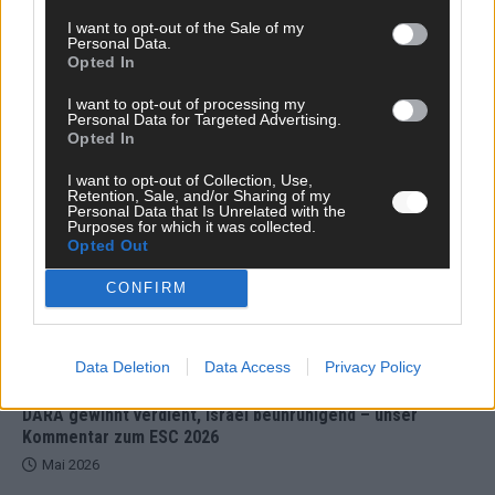
Sendeplatz
I want to opt-out of the Sale of my
Personal Data.
August 2026
Opted In
I want to opt-out of processing my
Personal Data for Targeted Advertising.
EXTRA
Opted In
ESC 2027 in Bulgarien – und Deutschland sucht schon
seinen Act
I want to opt-out of Collection, Use,
August 2026
Retention, Sale, and/or Sharing of my
Personal Data that Is Unrelated with the
Purposes for which it was collected.
Opted Out
EXTRA
Monaco, Sallys Café, Westernbrauerei – der Europa-Park
CONFIRM
2026 macht vieles neu
Juni 2026
Data Deletion
Data Access
Privacy Policy
KOMMENTAR
DARA gewinnt verdient, Israel beunruhigend – unser
Kommentar zum ESC 2026
Mai 2026