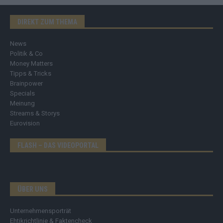
DIREKT ZUM THEMA
News
Politik & Co
Money Matters
Tipps & Tricks
Brainpower
Specials
Meinung
Streams & Storys
Eurovision
FLASH – DAS VIDEOPORTAL
ÜBER UNS
Unternehmensporträt
Ehtikrichtlinie & Faktencheck