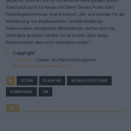
geplanten Zentren soll es haftähnliche Bedingungen geben,
Stand jetzt auch für Kinder mit Eltern. Diesen Punkt sieht
Flüchtlingskommissar Grandi kritisch: „Wir sind niemals für die
Inhaftierung von Asylbewerbern. Und Minderjährige,
insbesondere unbegleitete Minderjährige, dürfen nicht ins
Gefängnis gesteckt werden. Es ist positiv, dass einige
Parlamentarier dies noch verhindern wollen.“
Copyright
FLASH UP
| Quelle: dts Nachrichtenagentur
Nutzungsrechte erwerben?
ECTRA
FLASH UP
KLIMAFLÜCHTLINGE
KOMMISSAR
UN
AD