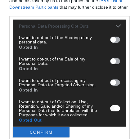
also be disclosed by us to third parties on the
IAB’s List of
Mai 2026
Downstream Participants
that may further disclose it to other
third parties.
KOMMENTAR
Personal Data Processing Opt Outs
JJ hat den Abend gerettet – der Rest des ESC-Halbfinales
war solide, aber kein Feuerwerk
I want to opt-out of the Sharing of my
personal data.
Mai 2026
Opted In
I want to opt-out of the Sale of my
EXTRA
Personal Data.
ESC-Halbfinale 2: Das sagen die Wettquoten – vier sicher,
Opted In
sechs zittern, einer chancenlos!
I want to opt-out of processing my
Mai 2026
Personal Data for Targeted Advertising.
Opted In
KOMMENTAR
I want to opt-out of Collection, Use,
Wer zahlt, steht im Finale – ist das beim ESC wirklich fair?
Retention, Sale, and/or Sharing of my
Personal Data that Is Unrelated with the
Mai 2026
Purposes for which it was collected.
Opted Out
CONFIRM
EXTRA
Eurovision Song Contest 2026: Das erste Halbfinale – der