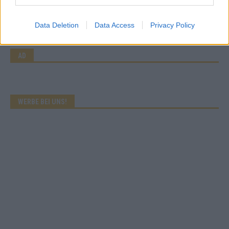
Abend in Bildern
Mai 2026
Data Deletion
Data Access
Privacy Policy
AD
WERBE BEI UNS!