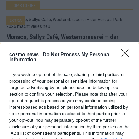
TOP STORIES
EXTRA
Monaco, Sallys Café, Westernbrauerei – der
Europa-Park 2026 macht vieles neu
Juni 2026
cozmo news -
Do Not Process My Personal
Information
KOMMENTAR
If you wish to opt-out of the sale, sharing to third parties, or
processing of your personal or sensitive information for
targeted advertising by us, please use the below opt-out
DARA gewinnt verdient, Israel beunruhigend –
section to confirm your selection. Please note that after your
unser Kommentar zum ESC 2026
opt-out request is processed you may continue seeing
Mai 2026
interest-based ads based on personal information utilized by
us or personal information disclosed to third parties prior to
your opt-out. You may separately opt-out of the further
KOMMENTAR
disclosure of your personal information by third parties on the
ESC-Finale morgen: Finnland Favorit, Australien
IAB’s list of downstream participants. This information may
aufgestiegen – alle 25 Acts im Kurzcheck