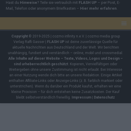
Hast du
Hinweise
? Teile sie vertraulich mit
FLASH UP
– per Post, E-
Mail, Telefon oder anonymem Briefkasten –
Hier mehr erfahren
.
Copyright
© 2019-2025 | cozmo infinity n.e.V. | cozmo media group
Verlag Raffi Gasser |
FLASH UP
ist deine zuverlässige Quelle für
aktuelle Nachrichten aus Deutschland und der Welt. Wir berichten
unabhängig, fundiert und verständlich – online, mobil und crossmedial.
Alle Inhalte auf dieser Website – Texte, Videos, Logos und Design –
sind urheberrechtlich geschützt
. Kopieren, Vervielfältigen oder
Weitergeben ohne unsere Zustimmung ist nicht erlaubt. Bei Interesse
an einer Nutzung wende dich bitte an unsere Redaktion. Einige Artikel
enthalten Affiliate-Links oder Anzeige-Links (z. B. farblich markiert oder
unterstrichen). Wenn du darüber ein Produkt kaufst, erhalten wir eine
kleine Provision – für dich entstehen keine Zusatzkosten. Der Kauf
bleibt selbstverständlich freiwillig.
Impressum
|
Datenschutz