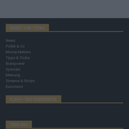
DIREKT ZUM THEMA
News
Politik & Co
Money Matters
Tipps & Tricks
Brainpower
Specials
Meinung
Streams & Storys
Eurovision
FLASH – DAS VIDEOPORTAL
ÜBER UNS