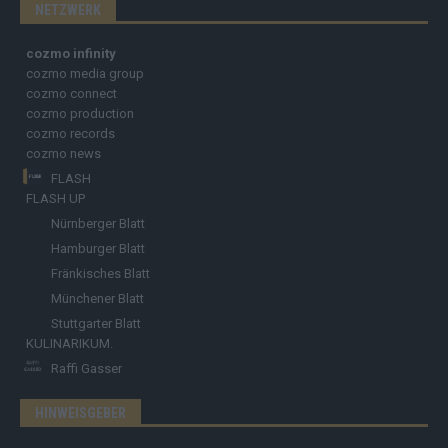
NETZWERK
cozmo infinity
cozmo media group
cozmo connect
cozmo production
cozmo records
cozmo news
FLASH
FLASH UP
Nürnberger Blatt
Hamburger Blatt
Fränkisches Blatt
Münchener Blatt
Stuttgarter Blatt
KULINARIKUM.
Raffi Gasser
HINWEISGEBER