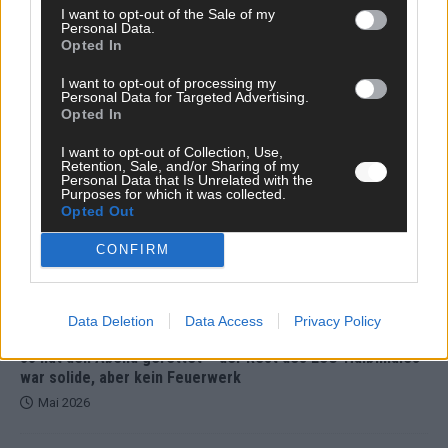
I want to opt-out of the Sale of my
Personal Data.
Opted In
I want to opt-out of processing my
Personal Data for Targeted Advertising.
DARA gewinnt verdient, Israel beunruhigend –
Opted In
unser Kommentar zum ESC 2026
I want to opt-out of Collection, Use,
Mai 2026
Retention, Sale, and/or Sharing of my
Personal Data that Is Unrelated with the
Purposes for which it was collected.
Opted Out
KOMMENTAR
ESC-Finale morgen: Finnland Favorit, Australien
CONFIRM
aufgestiegen – alle 25 Acts im Kurzcheck
Mai 2026
Data Deletion
Data Access
Privacy Policy
KOMMENTAR
JJ hat den Abend gerettet – der Rest des ESC-Halbfinales
war solide, aber kein Feuerwerk
Mai 2026