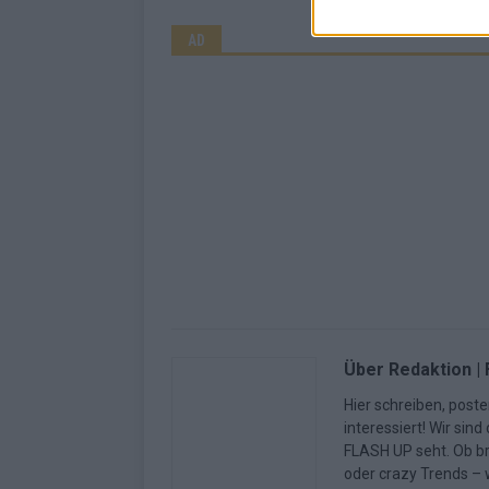
AD
Über Redaktion |
Hier schreiben, poste
interessiert! Wir sin
FLASH UP seht. Ob b
oder crazy Trends – w