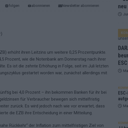
neu
folgen
abonnieren
Newsletter abonnieren
Ju
ne Zahl zur Ikone wurde: 70 Jahre ESC-Wertungsgeschichte!
KO
ett – 26 Länder wollen den Sieg in Wien
EUROVISION
t – der Rest des ESC-Halbfinales war solide, aber kein Feuerwerk
DARA
ZB) erhöht ihren Leitzins um weitere 0,25 Prozentpunkte.
beu
i 4,5 Prozent, wie die Notenbank am Donnerstag nach ihrer
ESC
gen die Wettquoten – vier sicher, sechs zittern, einer chancenlos!
lte. Es ist die zehnte Erhöhung in Folge, seit im Juli letzten
Ma
ungszyklus gestartet worden war, zunächst allerdings mit
esternbrauerei – der Europa-Park 2026 macht vieles neu
EXTRA
KOMM
 künftig bei 4,0 Prozent – ihn bekommen Banken für ihr bei
 Israel beunruhigend – unser Kommentar zum ESC 2026
ESC-F
aufg
eldzinsen für Verbraucher bewegen sich mittelfristig
weiter zurück. Es wird jedoch nach wie vor erwartet, dass
Ma
erte die EZB ihre Entscheidung in einer Mitteilung.
KOMM
nahe Rückkehr“ der Inflation zum mittelfristigen Ziel von