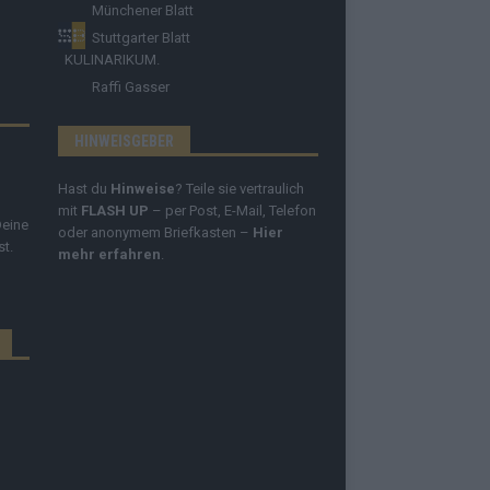
Münchener Blatt
Stuttgarter Blatt
KULINARIKUM.
Raffi Gasser
HINWEISGEBER
Hast du
Hinweise
? Teile sie vertraulich
mit
FLASH UP
– per Post, E-Mail, Telefon
Deine
oder anonymem Briefkasten –
Hier
st.
mehr erfahren
.