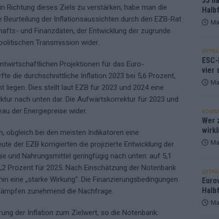
JJ h
in Richtung dieses Ziels zu verstärken, habe man die
Halbf
 Beurteilung der Inflationsaussichten durch den EZB-Rat
Ma
hafts- und Finanzdaten, der Entwicklung der zugrunde
dpolitischen Transmission wider.
EXTRA
ESC-
twirtschaftlichen Projektionen für das Euro-
vier 
 die durchschnittliche Inflation 2023 bei 5,6 Prozent,
Ma
 liegen. Dies stellt laut EZB für 2023 und 2024 eine
ktur nach unten dar. Die Aufwärtskorrektur für 2023 und
eau der Energiepreise wider.
KOMM
Wer z
wirkl
, obgleich bei den meisten Indikatoren eine
Ma
e der EZB korrigierten die projizierte Entwicklung der
gie und Nahrungsmittel geringfügig nach unten: auf 5,1
 2,2 Prozent für 2025. Nach Einschätzung der Notenbank
EXTRA
in eine „starke Wirkung“. Die Finanzierungsbedingungen
Euro
Halbf
 dämpfen zunehmend die Nachfrage.
Ma
hrung der Inflation zum Zielwert, so die Notenbank.