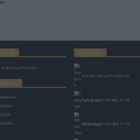
kt.
OUTUBE
MESSENGER
FLASH
auf YouTube
Schreib uns auf Facebook
OLGE UNS
Facebook
Telegram:
0162 862 71 99
luesky
umblr
hreads
WhatsApp:
0162 862 71 99