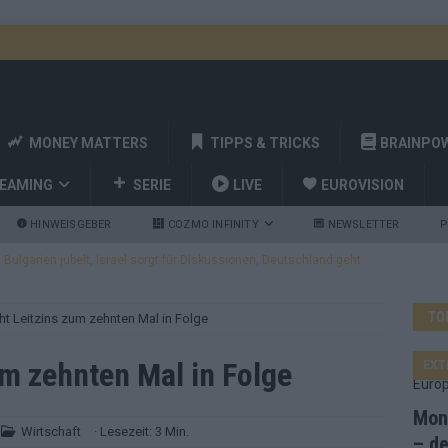
MONEY MATTERS
TIPPS & TRICKS
BRAINPO
REAMING
SERIE
LIVE
EUROVISION
HINWEISGEBER
COZMO INFINITY
NEWSLETTER
P
ulgarien jubelt, Israel sorgt für Diskussionen, Deutschland geht
TO
ht Leitzins zum zehnten Mal in Folge
a und Billy Joel – das ESC-Finale wird eine Party
EUROVISION
 Startreihenfolge steht, Deutschland singt als Zweites!
um zehnten Mal in Folge
EXT
Mona
and Favorit, Australien aufgestiegen – alle 25 Acts im Kurzcheck
Wirtschaft
· Lesezeit: 3 Min.
– de