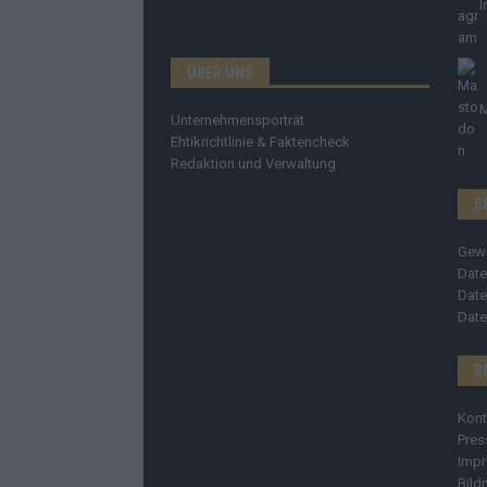
I
ÜBER UNS
Unternehmensporträt
Ehtikrichtlinie & Faktencheck
Redaktion und Verwaltung
S
Gew
Date
Date
Date
R
Kont
Pres
Imp
Bild