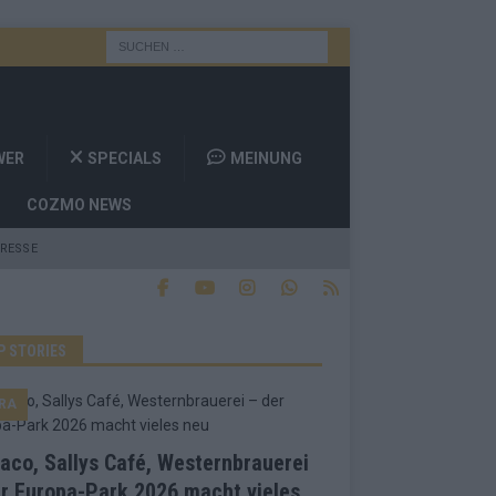
WER
SPECIALS
MEINUNG
COZMO NEWS
RESSE
P STORIES
RA
co, Sallys Café, Westernbrauerei
r Europa-Park 2026 macht vieles