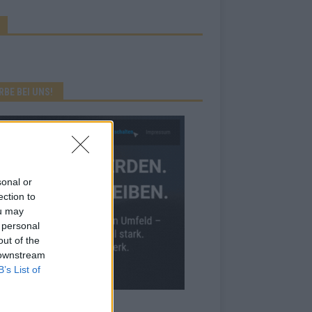
RBE BEI UNS!
sonal or
ection to
ou may
 personal
out of the
 downstream
B’s List of