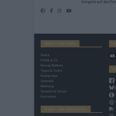
bringen’s auf den Pun
DIREKT ZUM THEMA
Y
News
Politik & Co
Money Matters
F
Tipps & Tricks
Brainpower
Specials
Meinung
B
Streams & Storys
T
Eurovision
T
FLASH – DAS VIDEOPORTAL