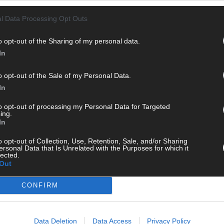
CH
l Data Processing Opt Outs
o opt-out of the Sharing of my personal data.
In
AD
o opt-out of the Sale of my Personal Data.
In
to opt-out of processing my Personal Data for Targeted
ing.
In
o opt-out of Collection, Use, Retention, Sale, and/or Sharing
ersonal Data that Is Unrelated with the Purposes for which it
lected.
Out
CONFIRM
Data Deletion
Data Access
Privacy Policy