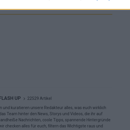
 FLASH UP
22529 Artikel
n und kuratieren unsere Redakteur alles, was euch wirklich
d das Team hinter den News, Storys und Videos, die ihr auf
randheiße Nachrichten, coole Tipps, spannende Hintergründe
ir checken alles für euch, filtern das Wichtigste raus und