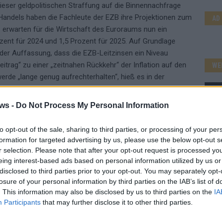
ser geldpolitischen Straffung auf die Binnennachfrage
andels haben die Fachleute der EZB ihre Projektionen zum
AD
 erwarten für die Wirtschaft des Euroraums nun ein
zent für 2024 und 1,5 Prozent für 2025. Auf Grundlage
t der Auffassung, dass die EZB-Leitzinsen ein Niveau
eitrag“ zu einer „zeitnahen Rückkehr“ der Inflation auf den
WE
erde „lange genug aufrechterhalten“, hieß es in der
rstag beschlossene Zinserhöhung erfolgt mit Wirkung zum
ws -
Do Not Process My Personal Information
to opt-out of the sale, sharing to third parties, or processing of your per
tur
formation for targeted advertising by us, please use the below opt-out s
r selection. Please note that after your opt-out request is processed y
eing interest-based ads based on personal information utilized by us or
disclosed to third parties prior to your opt-out. You may separately opt-
UP
LEITZINS
losure of your personal information by third parties on the IAB’s list of
. This information may also be disclosed by us to third parties on the
IA
Participants
that may further disclose it to other third parties.