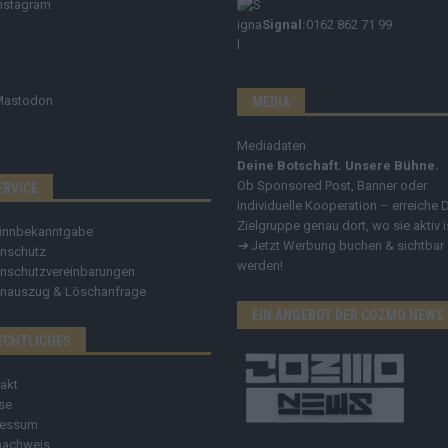
nstagram
Signal:
0162 862 71 99
Mastodon
MEDIA
Mediadaten
Deine Botschaft. Unsere Bühne.
Ob Sponsored Post, Banner oder
ERVICE
individuelle Kooperation – erreiche 
Zielgruppe genau dort, wo sie aktiv i
innbekanntgabe
➔
Jetzt Werbung buchen & sichtbar
nschutz
werden!
nschutzvereinbarungen
nauszug & Löschanfrage
EIN ANGEBOT DER COZMO NEWS
ECHTLICHES
akt
se
ressum
nachweis