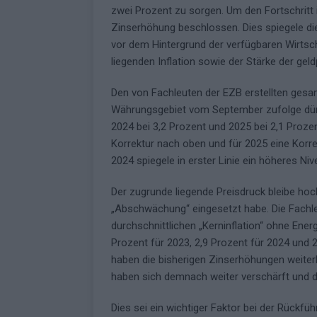
zwei Prozent zu sorgen. Um den Fortschritt 
Zinserhöhung beschlossen. Dies spiegele die
vor dem Hintergrund der verfügbaren Wirtsc
liegenden Inflation sowie der Stärke der gel
Den von Fachleuten der EZB erstellten gesam
Währungsgebiet vom September zufolge dürfte
2024 bei 3,2 Prozent und 2025 bei 2,1 Prozent
Korrektur nach oben und für 2025 eine Korre
2024 spiegele in erster Linie ein höheres Niv
Der zugrunde liegende Preisdruck bleibe hoch
„Abschwächung“ eingesetzt habe. Die Fachleut
durchschnittlichen „Kerninflation“ ohne Ener
Prozent für 2023, 2,9 Prozent für 2024 und
haben die bisherigen Zinserhöhungen weiterh
haben sich demnach weiter verschärft und
Dies sei ein wichtiger Faktor bei der Rückfü