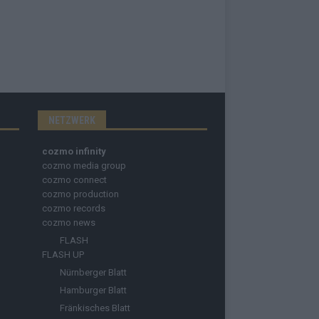
NETZWERK
cozmo infinity
cozmo media group
cozmo connect
cozmo production
cozmo records
cozmo news
FLASH
FLASH UP
Nürnberger Blatt
Hamburger Blatt
Fränkisches Blatt