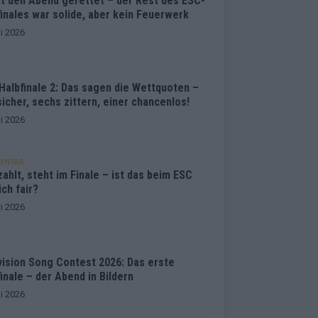
at den Abend gerettet – der Rest des ESC-
inales war solide, aber kein Feuerwerk
i 2026
Halbfinale 2: Das sagen die Wettquoten –
sicher, sechs zittern, einer chancenlos!
i 2026
ENTAR
ahlt, steht im Finale – ist das beim ESC
ich fair?
i 2026
vision Song Contest 2026: Das erste
inale – der Abend in Bildern
i 2026