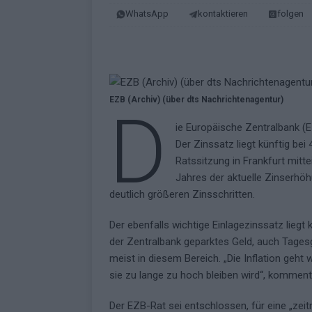
KOMMENTAR
WhatsApp
kontaktieren
folgen
[ Mai 2026 ]
„Douze Points“ – wie ei
EUROVISION
[ Mai 2026 ]
Das ESC-Finale ist kompl
EZB (Archiv) (über dts Nachrichtenagentur)
D
[ Mai 2026 ]
JJ hat den Abend gerette
ie Europäische Zentralbank (E
KOMMENTAR
Der Zinssatz liegt künftig be
[ Mai 2026 ]
ESC-Halbfinale 2: Das sa
Ratssitzung in Frankfurt mittei
Jahres der aktuelle Zinserhöh
EXTRA
deutlich größeren Zinsschritten.
[ Juni 2026 ]
Monaco, Sallys Café, W
Der ebenfalls wichtige Einlagezinssatz liegt
[ Mai 2026 ]
DARA gewinnt verdient,
der Zentralbank geparktes Geld, auch Tagesg
KOMMENTAR
meist in diesem Bereich. „Die Inflation geht 
sie zu lange zu hoch bleiben wird“, kommenti
Der EZB-Rat sei entschlossen, für eine „zeit