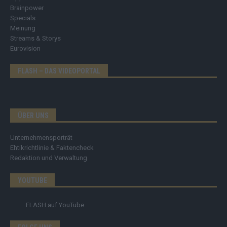
Brainpower
Specials
Meinung
Streams & Storys
Eurovision
FLASH – DAS VIDEOPORTAL
ÜBER UNS
Unternehmensporträt
Ehtikrichtlinie & Faktencheck
Redaktion und Verwaltung
YOUTUBE
FLASH
auf YouTube