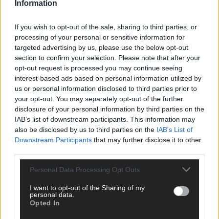
Information
If you wish to opt-out of the sale, sharing to third parties, or
processing of your personal or sensitive information for
targeted advertising by us, please use the below opt-out
section to confirm your selection. Please note that after your
opt-out request is processed you may continue seeing
interest-based ads based on personal information utilized by
Monaco, Sallys Café, Westernbrauerei – der
us or personal information disclosed to third parties prior to
Europa-Park 2026 macht vieles neu
your opt-out. You may separately opt-out of the further
disclosure of your personal information by third parties on the
Juni 2026
IAB’s list of downstream participants. This information may
also be disclosed by us to third parties on the
IAB’s List of
Downstream Participants
that may further disclose it to other
KOMMENTAR
third parties.
Personal Data Processing Opt Outs
I want to opt-out of the Sharing of my
personal data.
Opted In