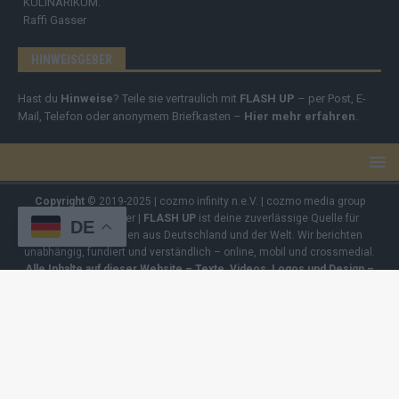
KULINARIKUM.
Raffi Gasser
HINWEISGEBER
Hast du
Hinweise
? Teile sie vertraulich mit
FLASH UP
– per Post, E-
Mail, Telefon oder anonymem Briefkasten –
Hier mehr erfahren
.
Copyright
© 2019-2025 | cozmo infinity n.e.V. | cozmo media group
Verlag Raffi Gasser |
FLASH UP
ist deine zuverlässige Quelle für
DE
aktuelle Nachrichten aus Deutschland und der Welt. Wir berichten
unabhängig, fundiert und verständlich – online, mobil und crossmedial.
Alle Inhalte auf dieser Website – Texte, Videos, Logos und Design –
sind urheberrechtlich geschützt
. Kopieren, Vervielfältigen oder
Weitergeben ohne unsere Zustimmung ist nicht erlaubt. Bei Interesse
an einer Nutzung wende dich bitte an unsere Redaktion. Einige Artikel
enthalten Affiliate-Links oder Anzeige-Links (z. B. farblich markiert oder
unterstrichen). Wenn du darüber ein Produkt kaufst, erhalten wir eine
kleine Provision – für dich entstehen keine Zusatzkosten. Der Kauf
bleibt selbstverständlich freiwillig.
Impressum
|
Datenschutz