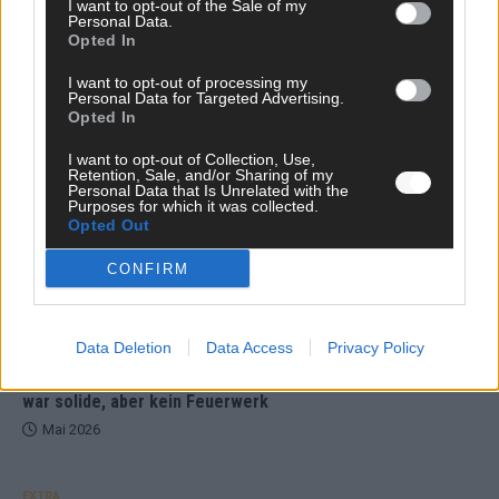
I want to opt-out of the Sale of my
Personal Data.
Opted In
I want to opt-out of processing my
DARA gewinnt verdient, Israel beunruhigend –
Personal Data for Targeted Advertising.
Opted In
unser Kommentar zum ESC 2026
Mai 2026
I want to opt-out of Collection, Use,
Retention, Sale, and/or Sharing of my
Personal Data that Is Unrelated with the
Purposes for which it was collected.
KOMMENTAR
Opted Out
ESC-Finale morgen: Finnland Favorit, Australien
aufgestiegen – alle 25 Acts im Kurzcheck
CONFIRM
Mai 2026
Data Deletion
Data Access
Privacy Policy
KOMMENTAR
JJ hat den Abend gerettet – der Rest des ESC-Halbfinales
war solide, aber kein Feuerwerk
Mai 2026
EXTRA