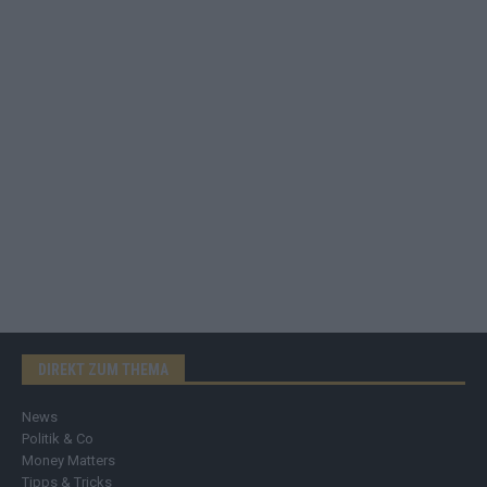
DIREKT ZUM THEMA
News
Politik & Co
Money Matters
Tipps & Tricks