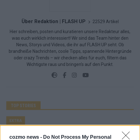
Über Redaktion | FLASH UP
22529 Artikel
Hier schreiben, posten und kuratieren unsere Redakteur alles,
was euch wirklich interessiert! Wir sind das Team hinter den
News, Storys und Videos, die ihr auf FLASH UP seht. Ob
brandheiße Nachrichten, coole Tipps, spannende Hintergründe
oder crazy Trends – wir checken alles für euch, filtern das
Wichtigste raus und bringen’s auf den Punkt.
TOP STORIES
EXTRA
cozmo news -
Do Not Process My Personal