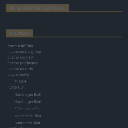
EIN ANGEBOT DER COZMO NEWS
NETZWERK
cozmo infinity
cozmo media group
cozmo connect
cozmo production
cozmo records
cozmo news
FLASH
FLASH UP
Nürnberger Blatt
Hamburger Blatt
Fränkisches Blatt
Münchener Blatt
Stuttgarter Blatt