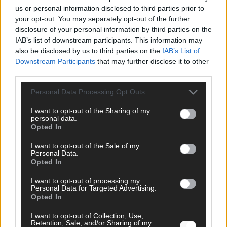
us or personal information disclosed to third parties prior to
your opt-out. You may separately opt-out of the further
EXTRA
disclosure of your personal information by third parties on the
IAB’s list of downstream participants. This information may
also be disclosed by us to third parties on the
IAB’s List of
Downstream Participants
that may further disclose it to other
third parties.
Personal Data Processing Opt Outs
I want to opt-out of the Sharing of my
personal data.
Opted In
Monaco, Sallys Café, Westernbrauerei – der
I want to opt-out of the Sale of my
Europa-Park 2026 macht vieles neu
Personal Data.
Opted In
Juni 2026
I want to opt-out of processing my
Personal Data for Targeted Advertising.
Opted In
KOMMENTAR
I want to opt-out of Collection, Use,
Retention, Sale, and/or Sharing of my