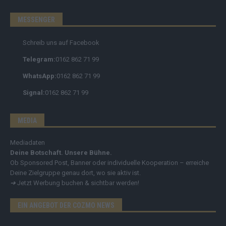
MESSENGER
Schreib uns auf Facebook
Telegram:
0162 862 71 99
WhatsApp:
0162 862 71 99
Signal:
0162 862 71 99
MEDIA
Mediadaten
Deine Botschaft. Unsere Bühne.
Ob Sponsored Post, Banner oder individuelle Kooperation – erreiche
Deine Zielgruppe genau dort, wo sie aktiv ist.
➔
Jetzt Werbung buchen & sichtbar werden!
EIN ANGEBOT DER COZMO NEWS