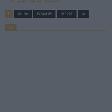
Folge uns auf Google News
CHINA
FLASH UP
IMPORT
IW
AD