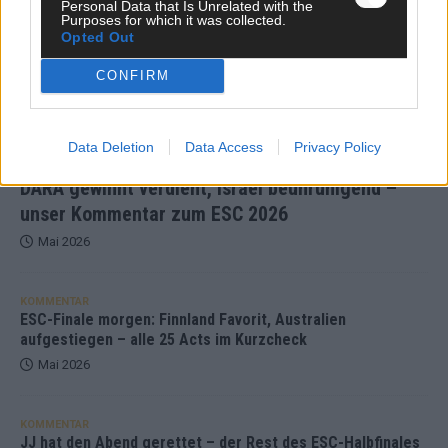
Personal Data that Is Unrelated with the
Purposes for which it was collected.
Opted Out
CONFIRM
Data Deletion
Data Access
Privacy Policy
DARA gewinnt verdient, Israel beunruhigend –
unser Kommentar zum ESC 2026
Mai 2026
KOMMENTAR
ESC-Finale morgen: Finnland Favorit, Australien
aufgestiegen – alle 25 Acts im Kurzcheck
Mai 2026
KOMMENTAR
JJ hat den Abend gerettet – der Rest des ESC-Halbfinales