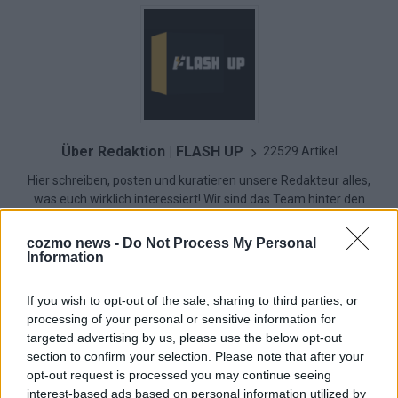
Über Redaktion | FLASH UP
22529 Artikel
Hier schreiben, posten und kuratieren unsere Redakteur alles,
was euch wirklich interessiert! Wir sind das Team hinter den
News, Storys und Videos, die ihr auf FLASH UP seht. Ob
brandheiße Nachrichten, coole Tipps, spannende Hintergründe
cozmo news -
Do Not Process My Personal
oder crazy Trends – wir checken alles für euch, filtern das
Information
Wichtigste raus und bringen’s auf den Punkt.
If you wish to opt-out of the sale, sharing to third parties, or
processing of your personal or sensitive information for
targeted advertising by us, please use the below opt-out
section to confirm your selection. Please note that after your
opt-out request is processed you may continue seeing
TOP STORIES
interest-based ads based on personal information utilized by