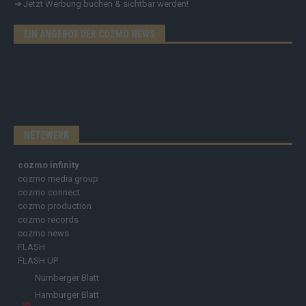
➔
Jetzt Werbung buchen & sichtbar werden!
EIN ANGEBOT DER COZMO NEWS
NETZWERK
cozmo infinity
cozmo media group
cozmo connect
cozmo production
cozmo records
cozmo news
FLASH
FLASH UP
Nürnberger Blatt
Hamburger Blatt