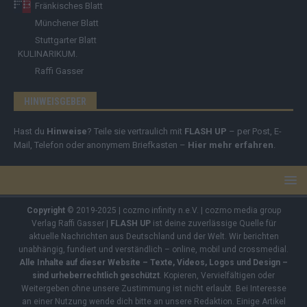
Fränkisches Blatt
Münchener Blatt
Stuttgarter Blatt
KULINARIKUM.
Raffi Gasser
HINWEISGEBER
Hast du
Hinweise
? Teile sie vertraulich mit
FLASH UP
– per Post, E-
Mail, Telefon oder anonymem Briefkasten –
Hier mehr erfahren
.
Copyright
© 2019-2025 | cozmo infinity n.e.V. | cozmo media group
Verlag Raffi Gasser |
FLASH UP
ist deine zuverlässige Quelle für
aktuelle Nachrichten aus Deutschland und der Welt. Wir berichten
unabhängig, fundiert und verständlich – online, mobil und crossmedial.
Alle Inhalte auf dieser Website – Texte, Videos, Logos und Design –
sind urheberrechtlich geschützt
. Kopieren, Vervielfältigen oder
Weitergeben ohne unsere Zustimmung ist nicht erlaubt. Bei Interesse
an einer Nutzung wende dich bitte an unsere Redaktion. Einige Artikel