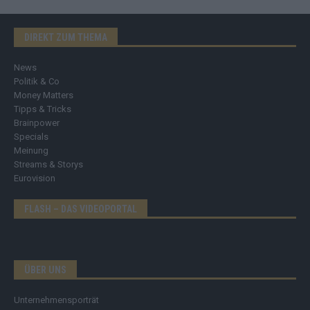
DIREKT ZUM THEMA
News
Politik & Co
Money Matters
Tipps & Tricks
Brainpower
Specials
Meinung
Streams & Storys
Eurovision
FLASH – DAS VIDEOPORTAL
ÜBER UNS
Unternehmensporträt