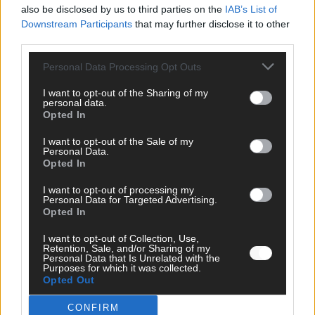
also be disclosed by us to third parties on the
IAB’s List of
DARA gewinnt verdient, Israel beunruhigend –
Downstream Participants
that may further disclose it to other
unser Kommentar zum ESC 2026
third parties.
Mai 2026
Personal Data Processing Opt Outs
I want to opt-out of the Sharing of my
KOMMENTAR
personal data.
ESC-Finale morgen: Finnland Favorit, Australien
Opted In
aufgestiegen – alle 25 Acts im Kurzcheck
I want to opt-out of the Sale of my
Mai 2026
Personal Data.
Opted In
KOMMENTAR
I want to opt-out of processing my
JJ hat den Abend gerettet – der Rest des ESC-Halbfinales
Personal Data for Targeted Advertising.
war solide, aber kein Feuerwerk
Opted In
Mai 2026
I want to opt-out of Collection, Use,
Retention, Sale, and/or Sharing of my
Personal Data that Is Unrelated with the
Purposes for which it was collected.
EXTRA
Opted Out
ESC-Halbfinale 2: Das sagen die Wettquoten – vier sicher,
sechs zittern, einer chancenlos!
CONFIRM