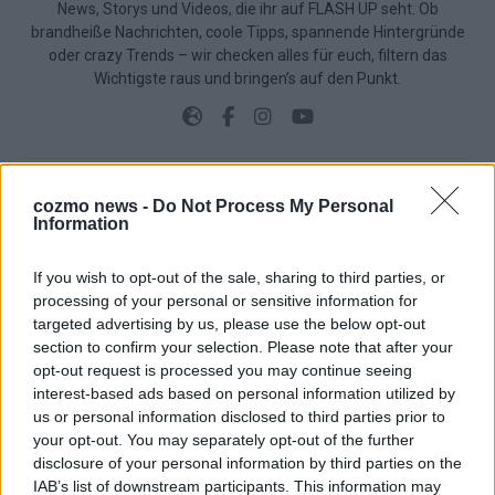
News, Storys und Videos, die ihr auf FLASH UP seht. Ob
brandheiße Nachrichten, coole Tipps, spannende Hintergründe
oder crazy Trends – wir checken alles für euch, filtern das
Wichtigste raus und bringen’s auf den Punkt.
cozmo news -
Do Not Process My Personal
Information
TOP STORIES
If you wish to opt-out of the sale, sharing to third parties, or
EXTRA
processing of your personal or sensitive information for
targeted advertising by us, please use the below opt-out
Monaco, Sallys Café, Westernbrauerei – der
section to confirm your selection. Please note that after your
Europa-Park 2026 macht vieles neu
opt-out request is processed you may continue seeing
interest-based ads based on personal information utilized by
Juni 2026
us or personal information disclosed to third parties prior to
your opt-out. You may separately opt-out of the further
disclosure of your personal information by third parties on the
KOMMENTAR
IAB’s list of downstream participants. This information may