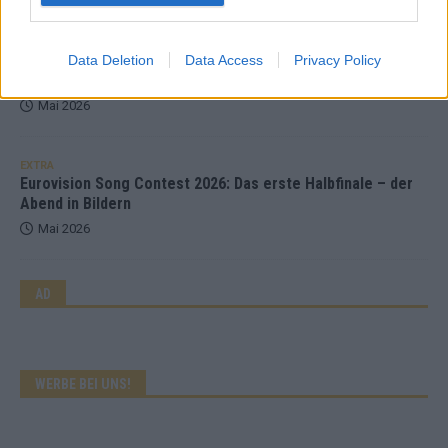
Mai 2026
Data Deletion
Data Access
Privacy Policy
KOMMENTAR
Wer zahlt, steht im Finale – ist das beim ESC wirklich fair?
Mai 2026
EXTRA
Eurovision Song Contest 2026: Das erste Halbfinale – der
Abend in Bildern
Mai 2026
AD
WERBE BEI UNS!