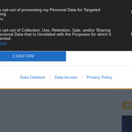
to opt-out of processing my Personal Data for Targeted
ing.
In
o opt-out of Collection, Use, Retention, Sale, and/or Sharing
ersonal Data that Is Unrelated with the Purposes for which it
 FLASH UP
22529 Artikel
lected.
Out
n und kuratieren unsere Redakteur alles, was euch wirklich
d das Team hinter den News, Storys und Videos, die ihr auf
CONFIRM
randheiße Nachrichten, coole Tipps, spannende Hintergründe
ir checken alles für euch, filtern das Wichtigste raus und
CH
kt.
Data Deletion
Data Access
Privacy Policy
AD