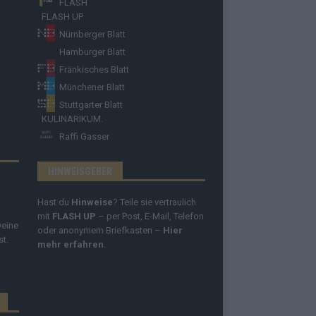
FLASH
FLASH UP
Nürnberger Blatt
Hamburger Blatt
Fränkisches Blatt
Münchener Blatt
Stuttgarter Blatt
KULINARIKUM.
Raffi Gasser
HINWEISGEBER
Hast du
Hinweise
? Teile sie vertraulich
mit
FLASH UP
– per Post, E-Mail, Telefon
Deine
oder anonymem Briefkasten –
Hier
st.
mehr erfahren
.