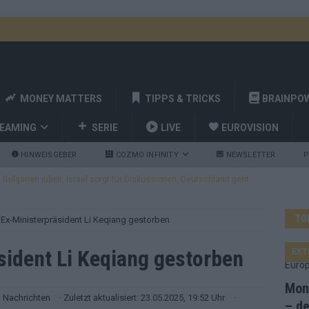
MONEY MATTERS
TIPPS & TRICKS
BRAINPO
REAMING
SERIE
LIVE
EUROVISION
HINWEISGEBER
COZMO INFINITY
NEWSLETTER
P
ulgarien jubelt, Israel sorgt für Diskussionen, Deutschland geht
TO
 Ex-Ministerpräsident Li Keqiang gestorben
a und Billy Joel – das ESC-Finale wird eine Party
EUROVISION
 Startreihenfolge steht, Deutschland singt als Zweites!
sident Li Keqiang gestorben
EXT
Mona
and Favorit, Australien aufgestiegen – alle 25 Acts im Kurzcheck
Nachrichten
· Zuletzt aktualisiert: 23.05.2025, 19:52 Uhr
·
– de