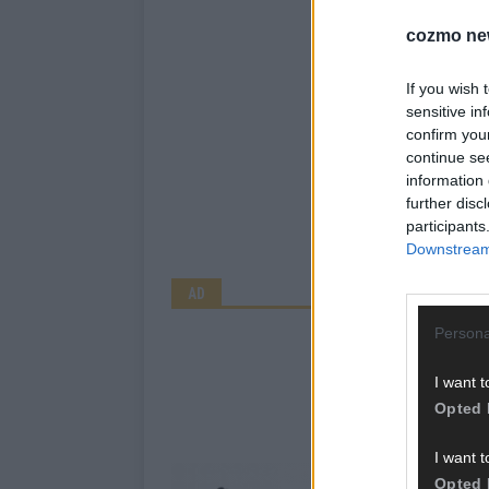
cozmo ne
If you wish 
sensitive in
confirm you
continue se
information 
further disc
participants
Downstream 
AD
Persona
I want t
Opted 
I want t
Opted 