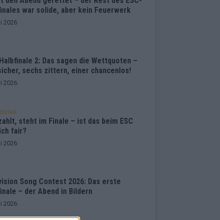
at den Abend gerettet – der Rest des ESC-
inales war solide, aber kein Feuerwerk
i 2026
Halbfinale 2: Das sagen die Wettquoten –
sicher, sechs zittern, einer chancenlos!
i 2026
ENTAR
ahlt, steht im Finale – ist das beim ESC
ich fair?
i 2026
vision Song Contest 2026: Das erste
inale – der Abend in Bildern
i 2026