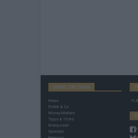
DIREKT ZUM THEMA
Y
News
FL
Politik & Co
Money Matters
F
Tipps & Tricks
Brainpower
Specials
Meinung
B