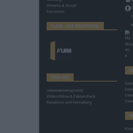
Streams & Storys
T
Eurovision
T
I
FLASH – DAS VIDEOPORTAL
S
ÜBER UNS
Gew
Date
Unternehmensporträt
Date
Ehtikrichtlinie & Faktencheck
Date
Redaktion und Verwaltung
R
Kont