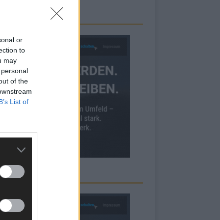
sonal or
ection to
ou may
 personal
out of the
 downstream
B’s List of
RBE BEI UNS!