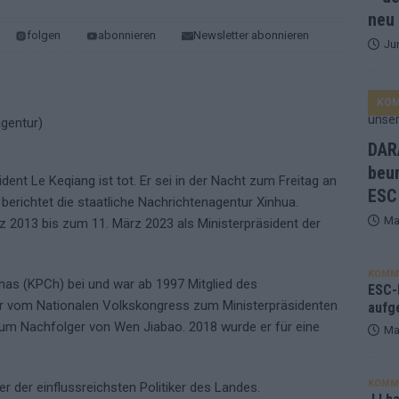
neu
folgen
abonnieren
Newsletter abonnieren
Ju
ne Zahl zur Ikone wurde: 70 Jahre ESC-Wertungsgeschichte!
KO
ett – 26 Länder wollen den Sieg in Wien
EUROVISION
t – der Rest des ESC-Halbfinales war solide, aber kein Feuerwerk
DARA
beu
dent Le Keqiang ist tot. Er sei in der Nacht zum Freitag an
ESC
gen die Wettquoten – vier sicher, sechs zittern, einer chancenlos!
berichtet die staatliche Nachrichtenagentur Xinhua.
Ma
 2013 bis zum 11. März 2023 als Ministerpräsident der
esternbrauerei – der Europa-Park 2026 macht vieles neu
EXTRA
KOMM
nas (KPCh) bei und war ab 1997 Mitglied des
 Israel beunruhigend – unser Kommentar zum ESC 2026
ESC-F
r vom Nationalen Volkskongress zum Ministerpräsidenten
aufg
zum Nachfolger von Wen Jiabao. 2018 wurde er für eine
Ma
KOMM
er der einflussreichsten Politiker des Landes.