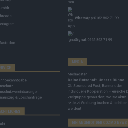
umblr
hreads
WhatsApp:
0162 862 71 99
nstagram
Signal:
0162 862 71 99
Mastodon
MEDIA
ERVICE
Mediadaten
Deine Botschaft. Unsere Bühne.
innbekanntgabe
Ob Sponsored Post, Banner oder
nschutz
individuelle Kooperation – erreiche 
nschutzvereinbarungen
Zielgruppe genau dort, wo sie aktiv i
nauszug & Löschanfrage
➔
Jetzt Werbung buchen & sichtbar
werden!
ECHTLICHES
EIN ANGEBOT DER COZMO NEWS
akt