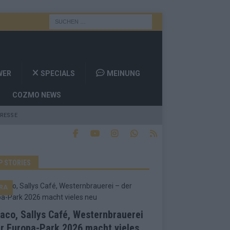
WER
SPECIALS
MEINUNG
COZMO NEWS
RESSE
P STORIES
RA
co, Sallys Café, Westernbrauerei
r Europa-Park 2026 macht vieles