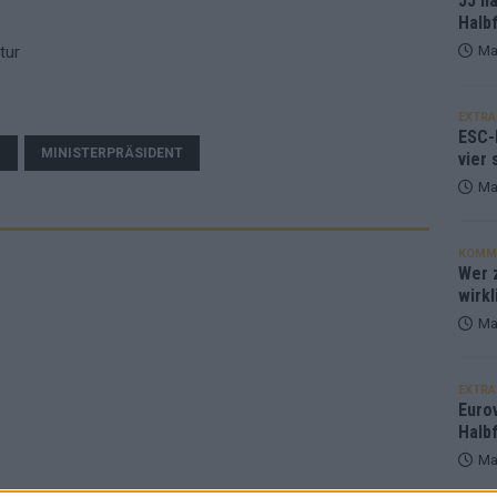
JJ h
Halbf
tur
Ma
EXTRA
ESC-
G
MINISTERPRÄSIDENT
vier 
Ma
KOMM
Wer z
wirkl
Ma
EXTRA
Euro
Halbf
Ma