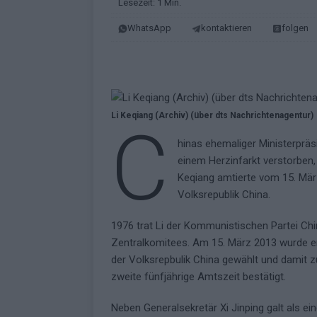
Lesezeit: 1 Min.
KOMMENTAR
WhatsApp
kontaktieren
folgen
[ Mai 2026 ]
„Douze Points“ – wie ei
EUROVISION
[ Mai 2026 ]
Das ESC-Finale ist kompl
[ Mai 2026 ]
JJ hat den Abend gerette
Li Keqiang (Archiv) (über dts Nachrichtenagentur)
C
KOMMENTAR
hinas ehemaliger Ministerpräsi
[ Mai 2026 ]
ESC-Halbfinale 2: Das sa
einem Herzinfarkt verstorben, 
Keqiang amtierte vom 15. März
EXTRA
Volksrepublik China.
[ Juni 2026 ]
Monaco, Sallys Café, W
1976 trat Li der Kommunistischen Partei Chi
[ Mai 2026 ]
DARA gewinnt verdient,
Zentralkomitees. Am 15. März 2013 wurde e
KOMMENTAR
der Volksrepbulik China gewählt und damit 
zweite fünfjährige Amtszeit bestätigt.
Neben Generalsekretär Xi Jinping galt als ein