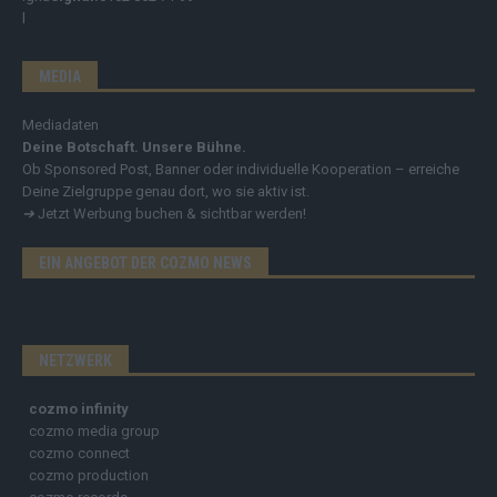
MEDIA
Mediadaten
Deine Botschaft. Unsere Bühne.
Ob Sponsored Post, Banner oder individuelle Kooperation – erreiche
Deine Zielgruppe genau dort, wo sie aktiv ist.
➔
Jetzt Werbung buchen & sichtbar werden!
EIN ANGEBOT DER COZMO NEWS
NETZWERK
cozmo infinity
cozmo media group
cozmo connect
cozmo production