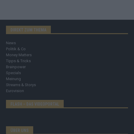
DIREKT ZUM THEMA
News
Politik & Co
Money Matters
Tipps & Tricks
Brainpower
Specials
Meinung
Streams & Storys
Eurovision
FLASH – DAS VIDEOPORTAL
ÜBER UNS