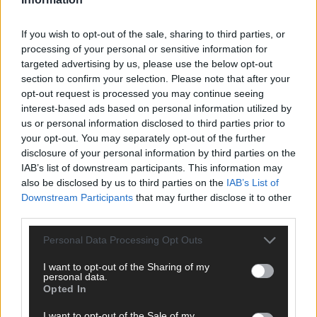
If you wish to opt-out of the sale, sharing to third parties, or
Über Redaktion | FLASH UP
22529 Artikel
processing of your personal or sensitive information for
Hier schreiben, posten und kuratieren unsere Redakteur alles,
targeted advertising by us, please use the below opt-out
was euch wirklich interessiert! Wir sind das Team hinter den
section to confirm your selection. Please note that after your
News, Storys und Videos, die ihr auf FLASH UP seht. Ob
opt-out request is processed you may continue seeing
brandheiße Nachrichten, coole Tipps, spannende Hintergründe
interest-based ads based on personal information utilized by
oder crazy Trends – wir checken alles für euch, filtern das
us or personal information disclosed to third parties prior to
Wichtigste raus und bringen’s auf den Punkt.
your opt-out. You may separately opt-out of the further
disclosure of your personal information by third parties on the
IAB’s list of downstream participants. This information may
also be disclosed by us to third parties on the
IAB’s List of
Downstream Participants
that may further disclose it to other
third parties.
TOP STORIES
Personal Data Processing Opt Outs
EXTRA
I want to opt-out of the Sharing of my
personal data.
Opted In
I want to opt-out of the Sale of my