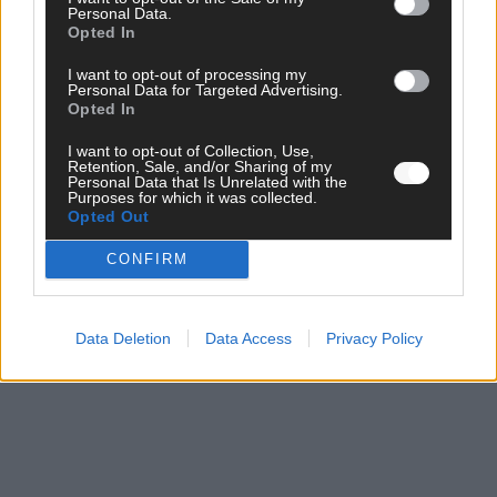
Personal Data.
Opted In
I want to opt-out of processing my
Personal Data for Targeted Advertising.
Opted In
I want to opt-out of Collection, Use,
Retention, Sale, and/or Sharing of my
Monaco, Sallys Café, Westernbrauerei – der
Personal Data that Is Unrelated with the
Purposes for which it was collected.
Europa-Park 2026 macht vieles neu
Opted Out
Juni 2026
CONFIRM
KOMMENTAR
Data Deletion
Data Access
Privacy Policy