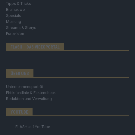
Tipps & Tricks
Brainpower
Specials
Meinung
Streams & Storys
Eurovision
FLASH – DAS VIDEOPORTAL
ÜBER UNS
Unternehmensporträt
Ehtikrichtlinie & Faktencheck
Redaktion und Verwaltung
YOUTUBE
FLASH
auf YouTube