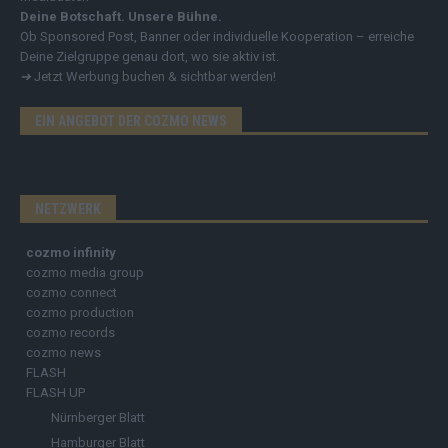
Deine Botschaft. Unsere Bühne.
Ob Sponsored Post, Banner oder individuelle Kooperation – erreiche
Deine Zielgruppe genau dort, wo sie aktiv ist.
➔
Jetzt Werbung buchen & sichtbar werden!
EIN ANGEBOT DER COZMO NEWS
NETZWERK
cozmo infinity
cozmo media group
cozmo connect
cozmo production
cozmo records
cozmo news
FLASH
FLASH UP
Nürnberger Blatt
Hamburger Blatt