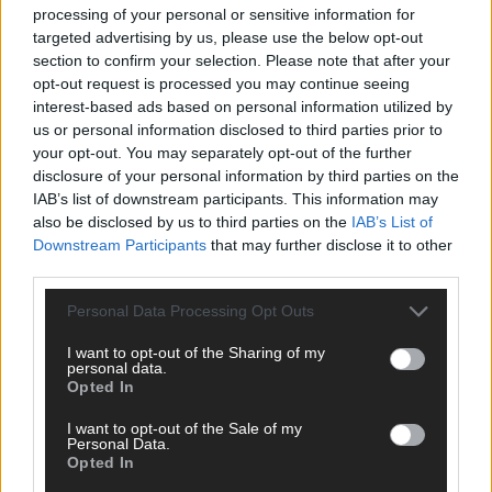
processing of your personal or sensitive information for
targeted advertising by us, please use the below opt-out
section to confirm your selection. Please note that after your
opt-out request is processed you may continue seeing
interest-based ads based on personal information utilized by
us or personal information disclosed to third parties prior to
TOP STORIES
your opt-out. You may separately opt-out of the further
disclosure of your personal information by third parties on the
EXTRA
IAB’s list of downstream participants. This information may
also be disclosed by us to third parties on the
IAB’s List of
Downstream Participants
that may further disclose it to other
third parties.
Personal Data Processing Opt Outs
I want to opt-out of the Sharing of my
personal data.
Opted In
I want to opt-out of the Sale of my
Personal Data.
Monaco, Sallys Café, Westernbrauerei – der
Opted In
Europa-Park 2026 macht vieles neu