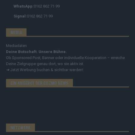
WhatsApp:
0162 862 71 99
Signal:
0162 862 71 99
MEDIA
Mediadaten
Deine Botschaft. Unsere Bühne.
Ob Sponsored Post, Banner oder individuelle Kooperation – erreiche
Deine Zielgruppe genau dort, wo sie aktiv ist.
➔
Jetzt Werbung buchen & sichtbar werden!
EIN ANGEBOT DER COZMO NEWS
NETZWERK