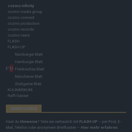
cozmo infinity
cozmo media group
cozmo connect
cozmo production
cozmo records
cozmo news
FLASH
FLASH UP
Nürnberger Blatt
Hamburger Blatt
Fränkisches Blatt
Münchener Blatt
Stuttgarter Blatt
KULINARIKUM.
Raffi Gasser
HINWEISGEBER
Hast du
Hinweise
? Teile sie vertraulich mit
FLASH UP
– per Post, E-
Mail, Telefon oder anonymem Briefkasten –
Hier mehr erfahren
.