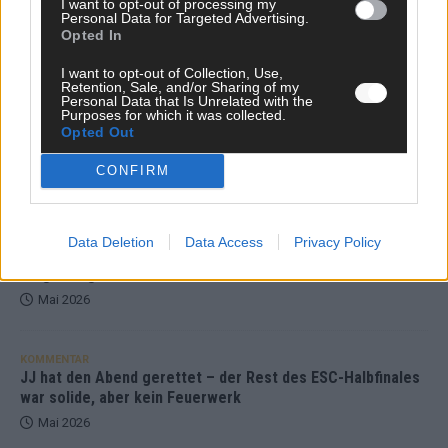
I want to opt-out of processing my
Juni 2026
Personal Data for Targeted Advertising.
Opted In
KOMMENTAR
I want to opt-out of Collection, Use,
Retention, Sale, and/or Sharing of my
Personal Data that Is Unrelated with the
Purposes for which it was collected.
DARA gewinnt verdient, Israel beunruhigend –
Opted Out
unser Kommentar zum ESC 2026
CONFIRM
Mai 2026
KOMMENTAR
Data Deletion
Data Access
Privacy Policy
ESC-Finale morgen: Finnland Favorit, Australien
aufgestiegen – alle 25 Acts im Kurzcheck
Mai 2026
KOMMENTAR
JJ hat den Abend gerettet – der Rest des ESC-Halbfinales
war solide, aber kein Feuerwerk
Mai 2026