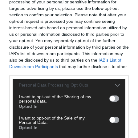
processing of your personal or sensitive information for
targeted advertising by us, please use the below opt-out
section to confirm your selection. Please note that after your
opt-out request is processed you may continue seeing
interest-based ads based on personal information utilized by
us or personal information disclosed to third parties prior to
TOP STORIES
your opt-out. You may separately opt-out of the further
disclosure of your personal information by third parties on the
EXTRA
IAB’s list of downstream participants. This information may
also be disclosed by us to third parties on the
IAB’s List of
Downstream Participants
that may further disclose it to other
third parties.
Personal Data Processing Opt Outs
I want to opt-out of the Sharing of my
personal data.
Opted In
I want to opt-out of the Sale of my
Monaco, Sallys Café, Westernbrauerei – der
Personal Data.
Opted In
Europa-Park 2026 macht vieles neu