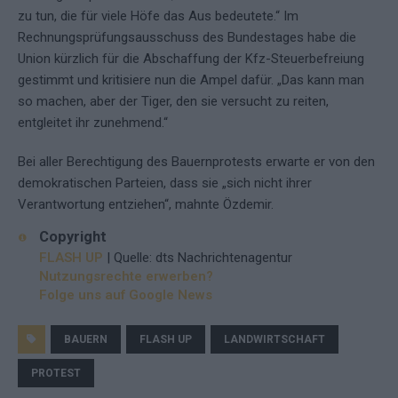
zu tun, die für viele Höfe das Aus bedeutete.“ Im
Rechnungsprüfungsausschuss des Bundestages habe die
Union kürzlich für die Abschaffung der Kfz-Steuerbefreiung
gestimmt und kritisiere nun die Ampel dafür. „Das kann man
so machen, aber der Tiger, den sie versucht zu reiten,
entgleitet ihr zunehmend.“
Bei aller Berechtigung des Bauernprotests erwarte er von den
demokratischen Parteien, dass sie „sich nicht ihrer
Verantwortung entziehen“, mahnte Özdemir.
Copyright
FLASH UP
| Quelle: dts Nachrichtenagentur
Nutzungsrechte erwerben?
Folge uns auf Google News
BAUERN
FLASH UP
LANDWIRTSCHAFT
PROTEST