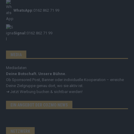
WhatsApp:
0162 862 71 99
Signal:
0162 862 71 99
MEDIA
Mediadaten
Deine Botschaft. Unsere Bühne.
Ob Sponsored Post, Banner oder individuelle Kooperation – erreiche
Deine Zielgruppe genau dort, wo sie aktiv ist.
➔
Jetzt Werbung buchen & sichtbar werden!
EIN ANGEBOT DER COZMO NEWS
NETZWERK