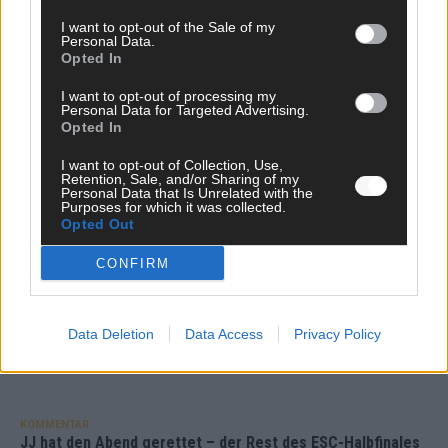
Monaco, Sallys Café, Westernbrauerei – der
I want to opt-out of the Sale of my
Europa-Park 2026 macht vieles neu
Personal Data.
Opted In
Juni 2026
I want to opt-out of processing my
Personal Data for Targeted Advertising.
Opted In
KOMMENTAR
I want to opt-out of Collection, Use,
Retention, Sale, and/or Sharing of my
DARA gewinnt verdient, Israel beunruhigend –
Personal Data that Is Unrelated with the
Purposes for which it was collected.
unser Kommentar zum ESC 2026
Opted Out
Mai 2026
CONFIRM
KOMMENTAR
ESC-Finale morgen: Finnland Favorit, Australien
Data Deletion
Data Access
Privacy Policy
aufgestiegen – alle 25 Acts im Kurzcheck
Mai 2026
KOMMENTAR
JJ hat den Abend gerettet – der Rest des ESC-Halbfinales