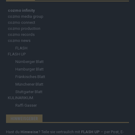
cozmo infinity
cozmo media group
cozmo connect
cozmo production
cozmo records
cozmo news
FLASH
FLASH UP
Nürnberger Blatt
Hamburger Blatt
Fränkisches Blatt
Münchener Blatt
Stuttgarter Blatt
KULINARIKUM.
Raffi Gasser
HINWEISGEBER
Hast du
Hinweise
? Teile sie vertraulich mit
FLASH UP
– per Post, E-