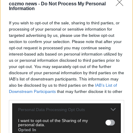
cozmo news -
Do Not Process My Personal
Information
If you wish to opt-out of the sale, sharing to third parties, or
Über Redaktion | FLASH UP
22529 Artikel
processing of your personal or sensitive information for
targeted advertising by us, please use the below opt-out
Hier schreiben, posten und kuratieren unsere Redakteur alles,
section to confirm your selection. Please note that after your
was euch wirklich interessiert! Wir sind das Team hinter den
opt-out request is processed you may continue seeing
News, Storys und Videos, die ihr auf FLASH UP seht. Ob
interest-based ads based on personal information utilized by
brandheiße Nachrichten, coole Tipps, spannende Hintergründe
us or personal information disclosed to third parties prior to
oder crazy Trends – wir checken alles für euch, filtern das
your opt-out. You may separately opt-out of the further
Wichtigste raus und bringen’s auf den Punkt.
disclosure of your personal information by third parties on the
IAB’s list of downstream participants. This information may
also be disclosed by us to third parties on the
IAB’s List of
Downstream Participants
that may further disclose it to other
third parties.
TOP STORIES
Personal Data Processing Opt Outs
I want to opt-out of the Sharing of my
EXTRA
personal data.
Opted In