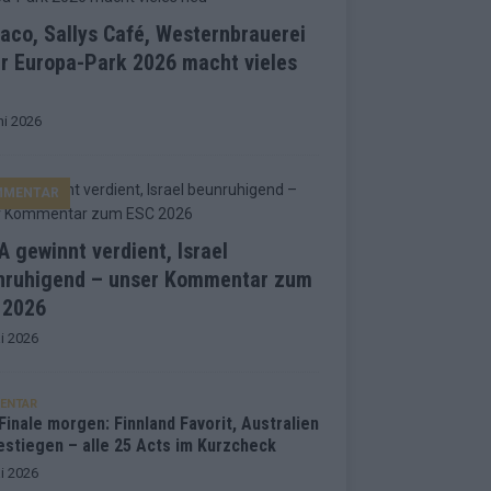
co, Sallys Café, Westernbrauerei
r Europa-Park 2026 macht vieles
ni 2026
MMENTAR
 gewinnt verdient, Israel
nruhigend – unser Kommentar zum
 2026
i 2026
ENTAR
inale morgen: Finnland Favorit, Australien
estiegen – alle 25 Acts im Kurzcheck
i 2026