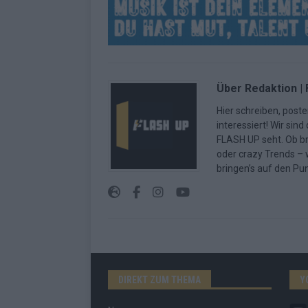
Über Redaktion |
Hier schreiben, poste
interessiert! Wir sin
FLASH UP seht. Ob b
oder crazy Trends – w
bringen’s auf den Pun
DIREKT ZUM THEMA
Y