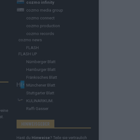
cozmo infinity
cozmo media group
cozmo connect
cozmo production
cozmo records
cozmo news
FLASH
FLASH UP
Nürnberger Blatt
Hamburger Blatt
Fränkisches Blatt
Münchener Blatt
Stuttgarter Blatt
KULINARIKUM.
Raffi Gasser
Deine
st.
HINWEISGEBER
Hast du
Hinweise
? Teile sie vertraulich