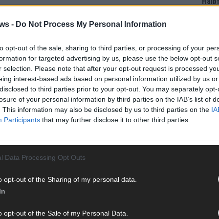
Halbf
Ma
tur
ws -
Do Not Process My Personal Information
p-Kanal
to opt-out of the sale, sharing to third parties, or processing of your per
AD
formation for targeted advertising by us, please use the below opt-out s
r selection. Please note that after your opt-out request is processed y
AGE
TRENDBAROMETER
eing interest-based ads based on personal information utilized by us or
disclosed to third parties prior to your opt-out. You may separately opt-
losure of your personal information by third parties on the IAB’s list of
. This information may also be disclosed by us to third parties on the
IA
Participants
that may further disclose it to other third parties.
l Data Processing Opt Outs
o opt-out of the Sharing of my personal data.
In
WE
o opt-out of the Sale of my Personal Data.