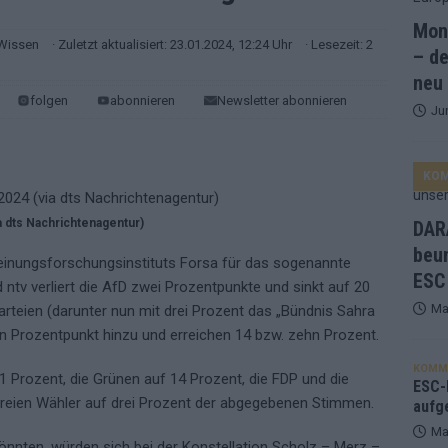
Mona
and Favorit, Australien aufgestiegen – alle 25 Acts im Kurzcheck
Wissen
· Zuletzt aktualisiert: 23.01.2024, 12:24 Uhr
· Lesezeit: 2
– de
neu
folgen
abonnieren
Newsletter abonnieren
Ju
ne Zahl zur Ikone wurde: 70 Jahre ESC-Wertungsgeschichte!
KO
ett – 26 Länder wollen den Sieg in Wien
EUROVISION
t – der Rest des ESC-Halbfinales war solide, aber kein Feuerwerk
a dts Nachrichtenagentur)
DARA
beu
einungsforschungsinstituts Forsa für das sogenannte
ESC
gen die Wettquoten – vier sicher, sechs zittern, einer chancenlos!
ntv verliert die AfD zwei Prozentpunkte und sinkt auf 20
Ma
arteien (darunter nun mit drei Prozent das „Bündnis Sahra
n Prozentpunkt hinzu und erreichen 14 bzw. zehn Prozent.
esternbrauerei – der Europa-Park 2026 macht vieles neu
EXTRA
KOMM
 Prozent, die Grünen auf 14 Prozent, die FDP und die
 Israel beunruhigend – unser Kommentar zum ESC 2026
ESC-F
e Freien Wähler auf drei Prozent der abgegebenen Stimmen.
aufg
Ma
önnten, würden sich bei der Konstellation Scholz – Merz –