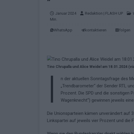
EUROVISION
[ Mai 2026 ]
ESC-Finale morgen: Finnl
Januar 2024
Redaktion | FLASH UP
Min.
KOMMENTAR
WhatsApp
kontaktieren
folgen
[ Mai 2026 ]
„Douze Points“ – wie ei
EUROVISION
[ Mai 2026 ]
Das ESC-Finale ist kompl
[ Mai 2026 ]
JJ hat den Abend gerette
Tino Chrupalla und Alice Weidel am 18.01.2024 (vi
I
KOMMENTAR
n der aktuellen Sonntagsfrage des M
[ Mai 2026 ]
ESC-Halbfinale 2: Das sa
„Trendbarometer“ der Sender RTL und 
Prozent. Die SPD und die sonstigen P
EXTRA
Wagenknecht“) gewinnen jeweils eine
[ Juni 2026 ]
Monaco, Sallys Café, W
Die Unionsparteien kämen unverändert auf 31
[ Mai 2026 ]
DARA gewinnt verdient,
Linkspartei auf jeweils vier Prozent und di
KOMMENTAR
Wenn sie den Bundeskanzler direkt wählen k