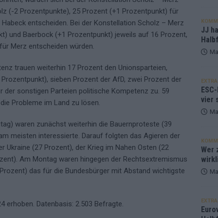
lz (-2 Prozentpunkte), 25 Prozent (+1 Prozentpunkt) für
KOMM
 Habeck entscheiden. Bei der Konstellation Scholz – Merz
JJ h
) und Baerbock (+1 Prozentpunkt) jeweils auf 16 Prozent,
Halbf
für Merz entscheiden würden.
Ma
enz trauen weiterhin 17 Prozent den Unionsparteien,
Prozentpunkt), sieben Prozent der AfD, zwei Prozent der
EXTRA
ESC-
r der sonstigen Parteien politische Kompetenz zu. 59
vier 
, die Probleme im Land zu lösen.
Ma
itag) waren zunächst weiterhin die Bauernproteste (39
m meisten interessierte. Darauf folgten das Agieren der
KOMM
er Ukraine (27 Prozent), der Krieg im Nahen Osten (22
Wer z
wirkl
ozent). Am Montag waren hingegen der Rechtsextremismus
Prozent) das für die Bundesbürger mit Abstand wichtigste
Ma
EXTRA
4 erhoben. Datenbasis: 2.503 Befragte.
Euro