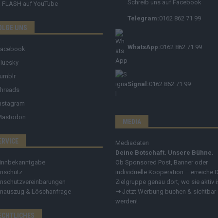
Schreib uns auf Facebook
FLASH
auf YouTube
Telegram:
0162 862 71 99
OLGE UNS
WhatsApp:
0162 862 71 99
Facebook
luesky
umblr
Signal:
0162 862 71 99
hreads
nstagram
Mastodon
MEDIA
ERVICE
Mediadaten
Deine Botschaft. Unsere Bühne.
innbekanntgabe
Ob Sponsored Post, Banner oder
nschutz
individuelle Kooperation – erreiche 
nschutzvereinbarungen
Zielgruppe genau dort, wo sie aktiv i
nauszug & Löschanfrage
➔
Jetzt Werbung buchen & sichtbar
werden!
ECHTLICHES