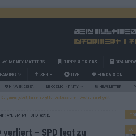
MONEY MATTERS
TIPPS & TRICKS
BRAINPO
REAMING
SERIE
LIVE
EUROVISION
HINWEISGEBER
COZMO INFINITY
NEWSLETTER
P
ulgarien jubelt, Israel sorgt für Diskussionen, Deutschland geht
TO
“: AfD verliert – SPD legt zu
a und Billy Joel – das ESC-Finale wird eine Party
EUROVISION
 Startreihenfolge steht, Deutschland singt als Zweites!
verliert – SPD legt zu
EXT