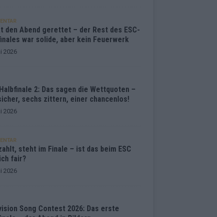
ENTAR
at den Abend gerettet – der Rest des ESC-
inales war solide, aber kein Feuerwerk
i 2026
Halbfinale 2: Das sagen die Wettquoten –
sicher, sechs zittern, einer chancenlos!
i 2026
ENTAR
ahlt, steht im Finale – ist das beim ESC
ich fair?
i 2026
vision Song Contest 2026: Das erste