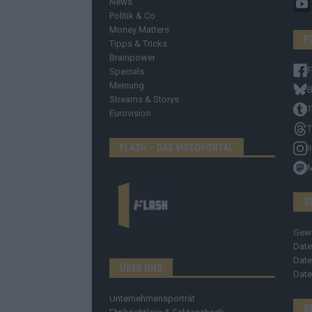
News
Politik & Co
Money Matters
F
Tipps & Tricks
Brainpower
Specials
Meinung
B
Streams & Storys
T
Eurovision
T
FLASH – DAS VIDEOPORTAL
I
S
Gew
Date
Date
ÜBER UNS
Date
Unternehmensporträt
R