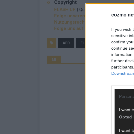
Copyright
FLASH UP
| Quelle: dts Nachrichtenagen
cozmo ne
Folge unserem kostenlosen WhatsAp
Nutzungsrechte erwerben?
Folge uns auf Google News
If you wish 
sensitive in
confirm you
AFD
FLASH UP
SONNTAGSFR
continue se
information 
AD
further disc
participants
Downstream 
Persona
I want t
Opted 
I want t