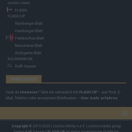
cozmo news
FLASH
FLASH UP
Nürnberger Blatt
Hamburger Blatt
Fränkisches Blatt
Münchener Blatt
Stuttgarter Blatt
KULINARIKUM.
Raffi Gasser
HINWEISGEBER
Hast du
Hinweise
? Teile sie vertraulich mit
FLASH UP
– per Post, E-
Mail, Telefon oder anonymem Briefkasten –
Hier mehr erfahren
.
Copyright
© 2019-2025 | cozmo infinity n.e.V. | cozmo media group
Verlag Raffi Gasser |
FLASH UP
ist deine zuverlässige Quelle für