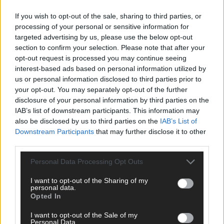
If you wish to opt-out of the sale, sharing to third parties, or
processing of your personal or sensitive information for
targeted advertising by us, please use the below opt-out
section to confirm your selection. Please note that after your
TOP STORIES
opt-out request is processed you may continue seeing
interest-based ads based on personal information utilized by
EXTRA
us or personal information disclosed to third parties prior to
your opt-out. You may separately opt-out of the further
Monaco, Sallys Café, Westernbrauerei – der
disclosure of your personal information by third parties on the
IAB’s list of downstream participants. This information may
Europa-Park 2026 macht vieles neu
also be disclosed by us to third parties on the
IAB’s List of
Juni 2026
Downstream Participants
that may further disclose it to other
third parties.
Personal Data Processing Opt Outs
KOMMENTAR
I want to opt-out of the Sharing of my
DARA gewinnt verdient, Israel beunruhigend –
personal data.
Opted In
unser Kommentar zum ESC 2026
Mai 2026
I want to opt-out of the Sale of my
Personal Data.