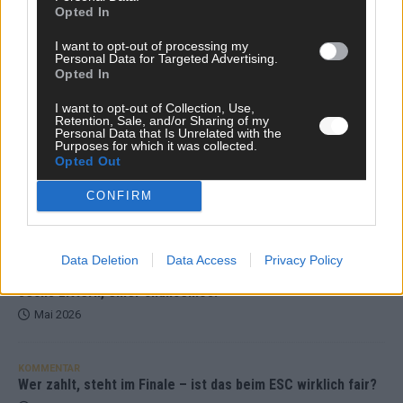
Opted In
KOMMENTAR
I want to opt-out of processing my
ESC-Finale morgen: Finnland Favorit, Australien
Personal Data for Targeted Advertising.
aufgestiegen – alle 25 Acts im Kurzcheck
Opted In
Mai 2026
I want to opt-out of Collection, Use,
Retention, Sale, and/or Sharing of my
Personal Data that Is Unrelated with the
Purposes for which it was collected.
KOMMENTAR
Opted Out
JJ hat den Abend gerettet – der Rest des ESC-Halbfinales
war solide, aber kein Feuerwerk
CONFIRM
Mai 2026
EXTRA
Data Deletion
Data Access
Privacy Policy
ESC-Halbfinale 2: Das sagen die Wettquoten – vier sicher,
sechs zittern, einer chancenlos!
Mai 2026
KOMMENTAR
Wer zahlt, steht im Finale – ist das beim ESC wirklich fair?