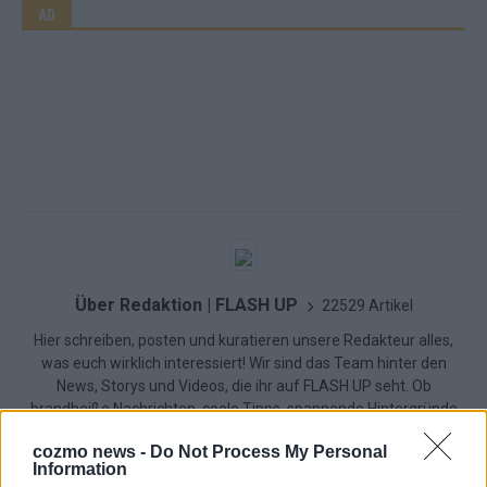
AD
Über Redaktion | FLASH UP
22529 Artikel
Hier schreiben, posten und kuratieren unsere Redakteur alles,
was euch wirklich interessiert! Wir sind das Team hinter den
News, Storys und Videos, die ihr auf FLASH UP seht. Ob
brandheiße Nachrichten, coole Tipps, spannende Hintergründe
oder crazy Trends – wir checken alles für euch, filtern das
cozmo news -
Do Not Process My Personal
Wichtigste raus und bringen’s auf den Punkt.
Information