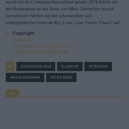
wurde für ihre Leistung international gelobt. 2016 kehrte sie
als Moderatorin an der Seite von Måns Zelmerlöw zurück.
Gemeinsam führten sie den urkomischen und
unvergesslichen Intervall-Act „Love, Love, Peace, Peace“ auf.
Copyright
FLASH UP
Nutzungsrechte erwerben?
Folge uns auf Google News
EUROVISION 2024
FLASH UP
INTERVIEW
MALIN AKERMAN
PETRA MEDE
AD