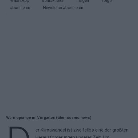
WhatsApp
kontaktieren
folgen
folgen
abonnieren
Newsletter abonnieren
Wärmepumpe im Vorgarten (über cozmo news)
er Klimawandel ist zweifellos eine der größten
Herausforderungen unserer Zeit. Um