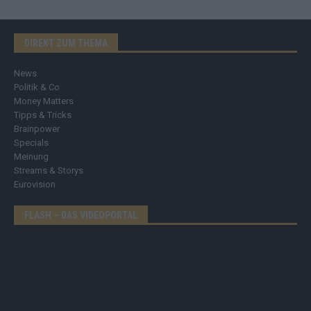
DIREKT ZUM THEMA
News
Politik & Co
Money Matters
Tipps & Tricks
Brainpower
Specials
Meinung
Streams & Storys
Eurovision
FLASH – DAS VIDEOPORTAL