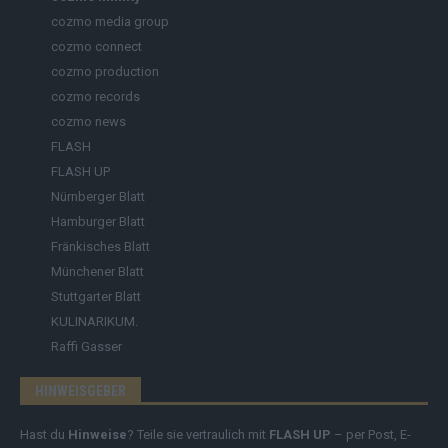
cozmo media group
cozmo connect
cozmo production
cozmo records
cozmo news
FLASH
FLASH UP
Nürnberger Blatt
Hamburger Blatt
Fränkisches Blatt
Münchener Blatt
Stuttgarter Blatt
KULINARIKUM.
Raffi Gasser
HINWEISGEBER
Hast du
Hinweise
? Teile sie vertraulich mit
FLASH UP
– per Post, E-