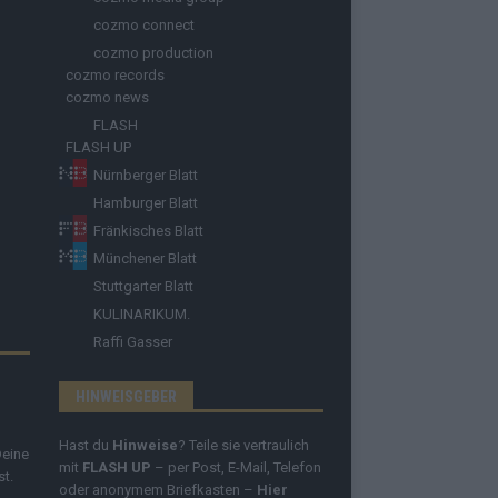
cozmo connect
cozmo production
cozmo records
cozmo news
FLASH
FLASH UP
Nürnberger Blatt
Hamburger Blatt
Fränkisches Blatt
Münchener Blatt
Stuttgarter Blatt
KULINARIKUM.
Raffi Gasser
HINWEISGEBER
Hast du
Hinweise
? Teile sie vertraulich
Deine
mit
FLASH UP
– per Post, E-Mail, Telefon
st.
oder anonymem Briefkasten –
Hier