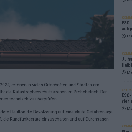
KOMM
ESC-F
aufg
Ma
KOMM
JJ h
Halbf
Ma
024, ertönen in vielen Ortschaften und Städten am
EXTRA
hr die Katastrophenschutzsirenen im Probebetrieb. Der
ESC-
renen technisch zu überprüfen.
vier 
Ma
endete Heulton die Bevölkerung auf eine akute Gefahrenlage
auf, die Rundfunkgeräte einzuschalten und auf Durchsagen
KOMM
Wer z