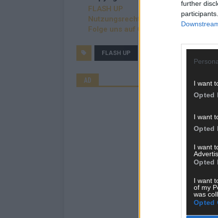
further disc
FLASH UP
participants
Nutzungsrechte erwerben?
Downstream 
Folge uns auf Google News
FLASH UP
KATASTROPHENSCHUTZ
Persona
AD
I want t
Opted 
I want t
Opted 
I want 
Advertis
Opted 
I want t
of my P
was col
Opted 