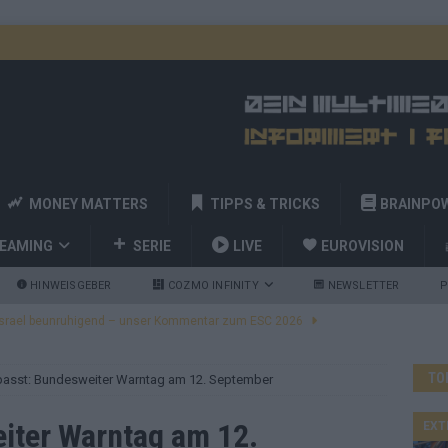
MONEY MATTERS
TIPPS & TRICKS
BRAINPO
REAMING
SERIE
LIVE
EUROVISION
HINWEISGEBER
COZMO INFINITY
NEWSLETTER
P
ulgarien jubelt, Israel sorgt für Diskussionen, Deutschland geht
TO
asst: Bundesweiter Warntag am 12. September
a und Billy Joel – das ESC-Finale wird eine Party
EUROVISION
 Startreihenfolge steht, Deutschland singt als Zweites!
iter Warntag am 12.
EXT