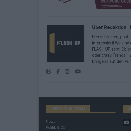
Über Redaktion |
Hier schreiben, poste
interessiert! Wir sin
FLASH UP seht. Ob b
oder crazy Trends – w
bringen’s auf den Pun
DIREKT ZUM THEMA
Y
News
Politik & Co