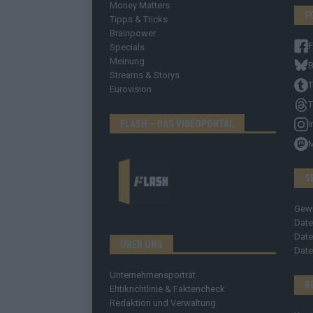
Money Matters
F
Tipps & Tricks
Brainpower
Specials
Meinung
B
Streams & Storys
T
Eurovision
T
FLASH – DAS VIDEOPORTAL
I
S
Gew
Date
Date
ÜBER UNS
Date
Unternehmensporträt
R
Ehtikrichtlinie & Faktencheck
Redaktion und Verwaltung