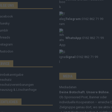
OLGE UNS
Facebook
Telegram:
0162 862 71 99
luesky
umblr
hreads
WhatsApp:
0162 862 71 99
nstagram
Mastodon
Signal:
0162 862 71 99
ERVICE
innbekanntgabe
MEDIA
nschutz
nschutzvereinbarungen
Mediadaten
nauszug & Löschanfrage
Deine Botschaft. Unsere Bühne.
Ob Sponsored Post, Banner oder
ECHTLICHES
individuelle Kooperation – erreiche 
Zielgruppe genau dort, wo sie aktiv i