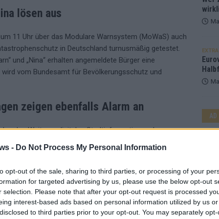
wirkl
ina lösen aus
Ma
d um 11 Uhr über das Modulare Warnsystem (MoWaS) auch
atastrophenschutz in Deutschland turnusmäßig getestet.
EXTRA
Euro
n“ und „Nina“ erhalten angemeldete Bürger eine
Halbf
 wird vom Bundesamt für Bevölkerungsschutz und
Ma
agen zeigen ebenfalls Alarm an
AD
n des Weiteren digitalen Stadtinformationsanlagen
ahnen, in den Einkaufszentren und in der Gastronomie, in
ws -
Do Not Process My Personal Information
ung einbezogen und entsprechende Testmeldungen anzeigen.
to opt-out of the sale, sharing to third parties, or processing of your per
bekommen eine Warn-SMS auf ihr jeweiliges Endgerät,
formation for targeted advertising by us, please use the below opt-out s
n ist. Zu beachten ist, dass auf den Geräten der Empfang
r selection. Please note that after your opt-out request is processed y
richten in den Einstellungen manuell einzuschalten ist.
eing interest-based ads based on personal information utilized by us or
disclosed to third parties prior to your opt-out. You may separately opt-