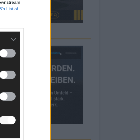
 downstream
B’s List of
RBE BEI UNS!
ECK UNS AUF FACEBOOK