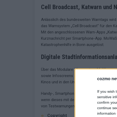
Cell Broadcast, Katwarn und N
Anlässlich des bundesweiten Warntags wir
das Warnsystem „Cell Broadcast“ für den K
Mit den angeschlossenen Warn-Apps „Katwar
Kurznachricht per Smartphone-App. MoWaS
Katastrophenhilfe in Bonn ausgelöst.
Digitale Stadtinformationsanl
Über das Modulare Warnsystem MoWas werde
sowie Infoscreens an Bahnhöfen, in den U-B
cozmo ne
Kinos und in den Universitäten in die Warn
If you wish 
Handy-, Smartphone- oder Tablet-Besitzer 
sensitive in
wenn dieses mit dem Mobilfunknetz verbunde
confirm you
von Testwarnungen beziehungsweise Testnach
continue se
information 
Copyright