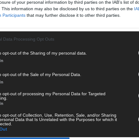
losure of your personal information by third parties on the IAB’s list of
. This information may also be disclosed by us to third parties on the
IA
Participants
that may further disclose it to other third parties.
SIRENEN
PROBEALARM
WARNUNG
WE
l Data Processing Opt Outs
o opt-out of the Sharing of my personal data.
In
o opt-out of the Sale of my Personal Data.
In
to opt-out of processing my Personal Data for Targeted
ing.
In
o opt-out of Collection, Use, Retention, Sale, and/or Sharing
ersonal Data that Is Unrelated with the Purposes for which it
lected.
Out
CH