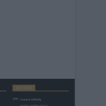
NETZWERK
cozmo infinity
cozmo media group