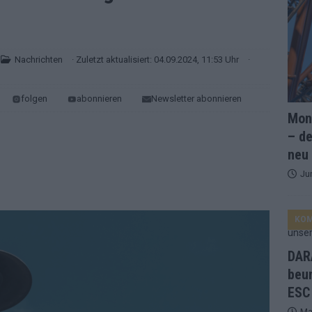
and Favorit, Australien aufgestiegen – alle 25 Acts im Kurzcheck
Nachrichten
· Zuletzt aktualisiert: 04.09.2024, 11:53 Uhr
·
ne Zahl zur Ikone wurde: 70 Jahre ESC-Wertungsgeschichte!
folgen
abonnieren
Newsletter abonnieren
Mona
ett – 26 Länder wollen den Sieg in Wien
EUROVISION
– de
t – der Rest des ESC-Halbfinales war solide, aber kein Feuerwerk
neu
Ju
gen die Wettquoten – vier sicher, sechs zittern, einer chancenlos!
KO
esternbrauerei – der Europa-Park 2026 macht vieles neu
EXTRA
DARA
 Israel beunruhigend – unser Kommentar zum ESC 2026
beu
ESC
Ma