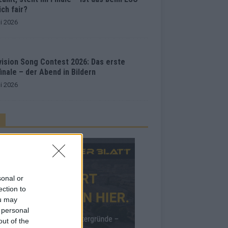
ich fair?
i 2026
vision Song Contest 2026: Das erste
inale – der Abend in Bildern
i 2026
sonal or
ection to
ou may
 personal
out of the