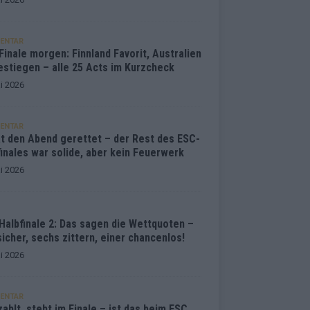
ENTAR
inale morgen: Finnland Favorit, Australien
estiegen – alle 25 Acts im Kurzcheck
i 2026
ENTAR
at den Abend gerettet – der Rest des ESC-
inales war solide, aber kein Feuerwerk
i 2026
Halbfinale 2: Das sagen die Wettquoten –
sicher, sechs zittern, einer chancenlos!
i 2026
ENTAR
ahlt, steht im Finale – ist das beim ESC