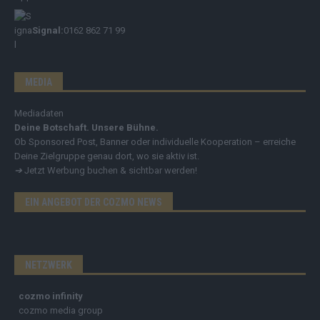
Signal:
0162 862 71 99
MEDIA
Mediadaten
Deine Botschaft. Unsere Bühne.
Ob Sponsored Post, Banner oder individuelle Kooperation – erreiche
Deine Zielgruppe genau dort, wo sie aktiv ist.
➔
Jetzt Werbung buchen & sichtbar werden!
EIN ANGEBOT DER COZMO NEWS
NETZWERK
cozmo infinity
cozmo media group