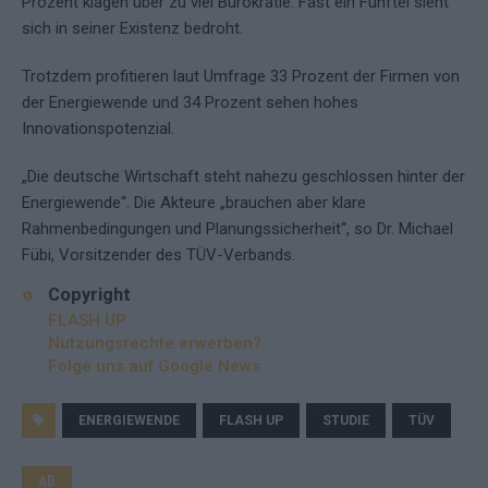
Prozent klagen über zu viel Bürokratie. Fast ein Fünftel sieht
sich in seiner Existenz bedroht.
Trotzdem profitieren laut Umfrage 33 Prozent der Firmen von
der Energiewende und 34 Prozent sehen hohes
Innovationspotenzial.
„Die deutsche Wirtschaft steht nahezu geschlossen hinter der
Energiewende“. Die Akteure „brauchen aber klare
Rahmenbedingungen und Planungssicherheit“, so Dr. Michael
Fübi, Vorsitzender des TÜV-Verbands.
Copyright
FLASH UP
Nutzungsrechte erwerben?
Folge uns auf Google News
ENERGIEWENDE
FLASH UP
STUDIE
TÜV
AD