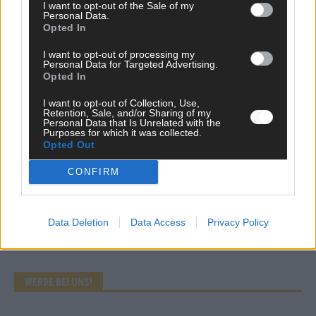
I want to opt-out of the Sale of my
Mai 2026
Personal Data.
Opted In
I want to opt-out of processing my
KOMMENTAR
Personal Data for Targeted Advertising.
Wer zahlt, steht im Finale – ist das beim ESC wirklich fair?
Opted In
Mai 2026
I want to opt-out of Collection, Use,
Retention, Sale, and/or Sharing of my
Personal Data that Is Unrelated with the
EXTRA
Purposes for which it was collected.
Eurovision Song Contest 2026: Das erste Halbfinale – der
Opted Out
Abend in Bildern
CONFIRM
Mai 2026
AD
Data Deletion
Data Access
Privacy Policy
WERBE BEI UNS!