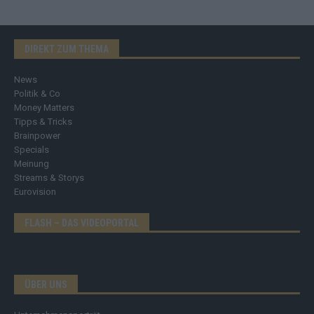
DIREKT ZUM THEMA
News
Politik & Co
Money Matters
Tipps & Tricks
Brainpower
Specials
Meinung
Streams & Storys
Eurovision
FLASH – DAS VIDEOPORTAL
ÜBER UNS