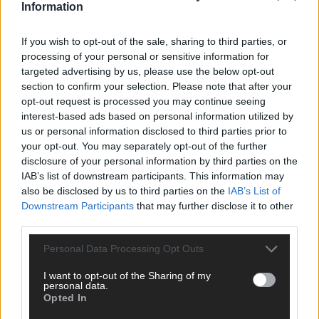
Information
DARA gewinnt verdient, Israel beunruhigend –
If you wish to opt-out of the sale, sharing to third parties, or
unser Kommentar zum ESC 2026
processing of your personal or sensitive information for
Mai 2026
targeted advertising by us, please use the below opt-out
section to confirm your selection. Please note that after your
opt-out request is processed you may continue seeing
KOMMENTAR
interest-based ads based on personal information utilized by
ESC-Finale morgen: Finnland Favorit, Australien
us or personal information disclosed to third parties prior to
aufgestiegen – alle 25 Acts im Kurzcheck
your opt-out. You may separately opt-out of the further
Mai 2026
disclosure of your personal information by third parties on the
IAB’s list of downstream participants. This information may
also be disclosed by us to third parties on the
IAB’s List of
KOMMENTAR
Downstream Participants
that may further disclose it to other
JJ hat den Abend gerettet – der Rest des ESC-Halbfinales
third parties.
war solide, aber kein Feuerwerk
Mai 2026
Personal Data Processing Opt Outs
I want to opt-out of the Sharing of my
personal data.
EXTRA
Opted In
ESC-Halbfinale 2: Das sagen die Wettquoten – vier sicher,
sechs zittern, einer chancenlos!