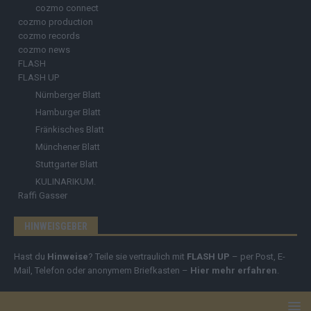
cozmo connect
cozmo production
cozmo records
cozmo news
FLASH
FLASH UP
Nürnberger Blatt
Hamburger Blatt
Fränkisches Blatt
Münchener Blatt
Stuttgarter Blatt
KULINARIKUM.
Raffi Gasser
HINWEISGEBER
Hast du
Hinweise
? Teile sie vertraulich mit
FLASH UP
– per Post, E-
Mail, Telefon oder anonymem Briefkasten –
Hier mehr erfahren
.