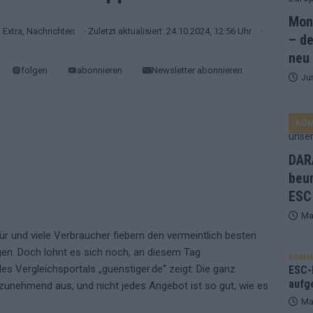
ne Zahl zur Ikone wurde: 70 Jahre ESC-Wertungsgeschichte!
Mona
Extra
,
Nachrichten
· Zuletzt aktualisiert: 24.10.2024, 12:56 Uhr
·
– de
ett – 26 Länder wollen den Sieg in Wien
EUROVISION
neu
folgen
abonnieren
Newsletter abonnieren
Ju
t – der Rest des ESC-Halbfinales war solide, aber kein Feuerwerk
KO
gen die Wettquoten – vier sicher, sechs zittern, einer chancenlos!
DARA
esternbrauerei – der Europa-Park 2026 macht vieles neu
EXTRA
beu
ESC
 Israel beunruhigend – unser Kommentar zum ESC 2026
Ma
Tür und viele Verbraucher fiebern den vermeintlich besten
ulgarien jubelt, Israel sorgt für Diskussionen, Deutschland geht
n. Doch lohnt es sich noch, an diesem Tag
KOMM
s Vergleichsportals „guenstiger.de“ zeigt: Die ganz
ESC-F
aufg
unehmend aus, und nicht jedes Angebot ist so gut, wie es
a und Billy Joel – das ESC-Finale wird eine Party
EUROVISION
Ma