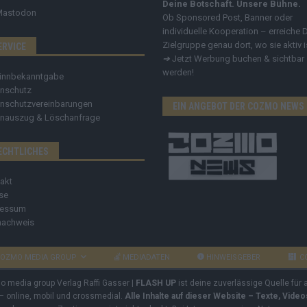
Deine Botschaft. Unsere Bühne.
Mastodon
Ob Sponsored Post, Banner oder
individuelle Kooperation – erreiche 
Zielgruppe genau dort, wo sie aktiv i
ERVICE
➔
Jetzt Werbung buchen & sichtbar
werden!
innbekanntgabe
nschutz
nschutzvereinbarungen
EIN ANGEBOT DER COZMO NEWS
nauszug & Löschanfrage
ECHTLICHES
akt
se
ressum
nachweis
OZMO MEDIA GROUP
MEDIADATEN
HINWEISGEBER
C
mo media group Verlag Raffi Gasser |
FLASH UP
ist deine zuverlässige Quelle für
 – online, mobil und crossmedial.
Alle Inhalte auf dieser Website – Texte, Vide