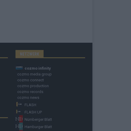
NETZWERK
cozmo infinity
cozmo media group
cozmo connect
cozmo production
cozmo records
cozmo news
FLASH
FLASH UP
Nürnberger Blatt
Hamburger Blatt