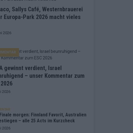
co, Sallys Café, Westernbrauerei
r Europa-Park 2026 macht vieles
ni 2026
MMENTAR
 gewinnt verdient, Israel
nruhigend – unser Kommentar zum
 2026
i 2026
ENTAR
inale morgen: Finnland Favorit, Australien
estiegen – alle 25 Acts im Kurzcheck
i 2026