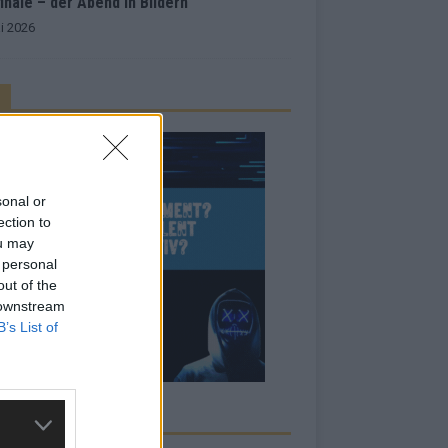
inale – der Abend in Bildern
i 2026
sonal or
ection to
ou may
 personal
out of the
 downstream
B’s List of
RBE BEI UNS!