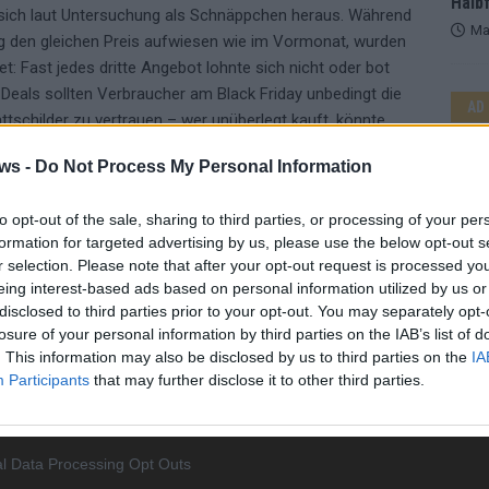
Halbf
e sich laut Untersuchung als Schnäppchen heraus. Während
Ma
g den gleichen Preis aufwiesen wie im Vormonat, wurden
et: Fast jedes dritte Angebot lohnte sich nicht oder bot
n Deals sollten Verbraucher am Black Friday unbedingt die
AD
attschilder zu vertrauen – wer unüberlegt kauft, könnte
xpertin bei „guenstiger.de“.
ws -
Do Not Process My Personal Information
k Friday
to opt-out of the sale, sharing to third parties, or processing of your per
formation for targeted advertising by us, please use the below opt-out s
zials kann der Black Friday dennoch in einigen Fällen
r selection. Please note that after your opt-out request is processed y
 die Preise nach dem Black Friday im Schnitt um sechs
eing interest-based ads based on personal information utilized by us or
plant, kann vom Kauf am Aktionstag profitieren – aber nur
disclosed to third parties prior to your opt-out. You may separately opt-
hen Preisverläufe“, sagt Berg.
losure of your personal information by third parties on the IAB’s list of
. This information may also be disclosed by us to third parties on the
IA
Participants
that may further disclose it to other third parties.
WE
l Data Processing Opt Outs