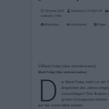
[ Mai 2026 ]
„Douze Points“ – wie ei
EUROVISION
Oktober 2024
Redaktion | FLASH UP
Lesezeit: 2 Min.
[ Mai 2026 ]
Das ESC-Finale ist kompl
WhatsApp
kontaktieren
folgen
[ Mai 2026 ]
JJ hat den Abend gerette
KOMMENTAR
[ Mai 2026 ]
ESC-Halbfinale 2: Das sa
EXTRA
[ Juni 2026 ]
Monaco, Sallys Café, W
[ Mai 2026 ]
DARA gewinnt verdient,
Black Friday (über eternalcreative)
D
KOMMENTAR
er Black Friday steht vor der 
[ Mai 2026 ]
DARA gewinnt den ESC – B
Angeboten des Jahres entgege
fast leer aus
EUROVISION
zuzuschlagen? Eine Analyse de
großen Schnäppchen bleiben z
[ Mai 2026 ]
JJ, Lordi, Verka Serduchk
auf den ersten Blick scheint.