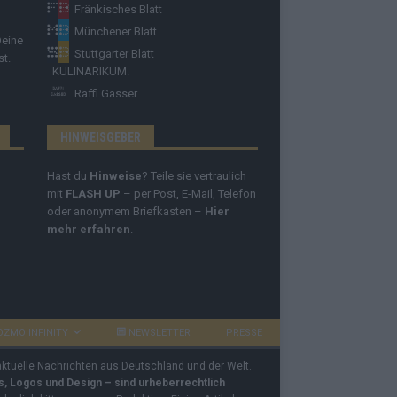
Fränkisches Blatt
Münchener Blatt
Deine
Stuttgarter Blatt
st.
KULINARIKUM.
Raffi Gasser
HINWEISGEBER
Hast du
Hinweise
? Teile sie vertraulich
mit
FLASH UP
– per Post, E-Mail, Telefon
oder anonymem Briefkasten –
Hier
mehr erfahren
.
OZMO INFINITY
NEWSLETTER
PRESSE
 aktuelle Nachrichten aus Deutschland und der Welt.
os, Logos und Design – sind urheberrechtlich