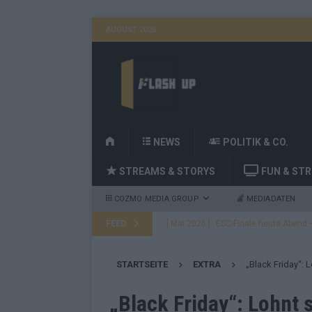
AUGUST 2026
H
NEWS
POLITIK & CO.
O
STREAMS & STORYS
FUN & ST
M
E
COZMO MEDIA GROUP
MEDIADATEN
FEED
[ Mai 2026 ]
ESC-Finale heute Abend –
EUROVISION
STARTSEITE
EXTRA
„Black Friday“:
[ Mai 2026 ]
ESC-Finale morgen: Finnl
KOMMENTAR
„Black Friday“: Lohnt