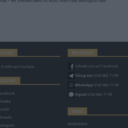
s – wir checken alles für euch, filtern das Wichtigste raus
OUTUBE
MESSENGER
Schreib uns auf Facebook
FLASH
auf YouTube
Telegram:
0162 862 71 99
OLGE UNS
WhatsApp:
0162 862 71 99
Facebook
Signal:
0162 862 71 99
luesky
umblr
MEDIA
hreads
Mediadaten
nstagram