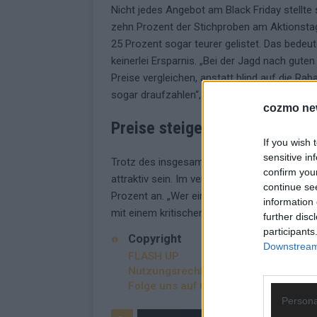
Nicht jedes Angebot am Black Friday stellt
zehn Prozent der Stichproben am Aktionsta
25 Prozent sogar teurer gelistet. Das bedeut
keinerlei Ersparnis. „Bei der Jagd nach gute
Preise vergleichen, anstatt blind auf die Rab
sogar draufzahlen“, meint Nicole Berg, Preise
cozmo ne
Preise steigen nach dem Blac
If you wish 
sensitive in
Trotz des insgesamt schwindenden Sparpoten
confirm you
attraktiv sein. Im vergangenen Jahr stiegen
continue se
Prozent an. „Wer eine größere Anschaffung 
information 
mit einem kritischen Blick auf die tatsächlic
further disc
participants
Copyright
Downstream 
FLASH UP
Nutzungsrechte erwerben?
Folge uns auf Google News
Persona