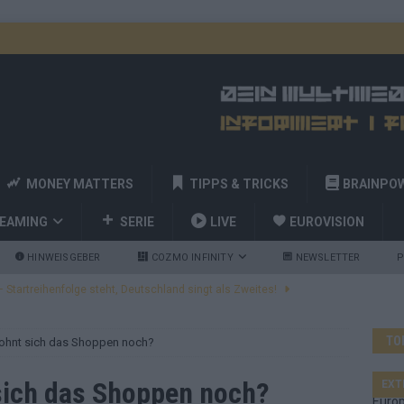
MONEY MATTERS
TIPPS & TRICKS
BRAINPO
REAMING
SERIE
LIVE
EUROVISION
HINWEISGEBER
COZMO INFINITY
NEWSLETTER
P
 Startreihenfolge steht, Deutschland singt als Zweites!
TO
 Lohnt sich das Shoppen noch?
and Favorit, Australien aufgestiegen – alle 25 Acts im Kurzcheck
 sich das Shoppen noch?
EXT