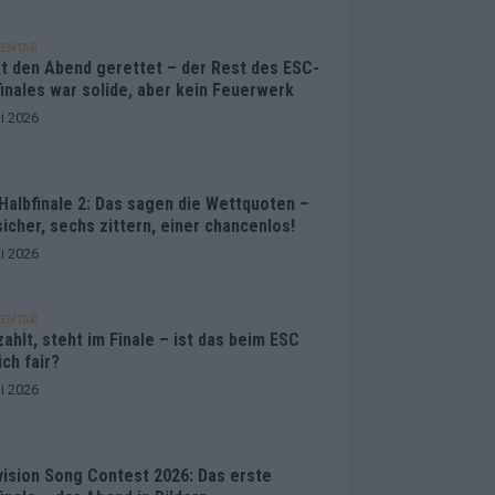
ENTAR
at den Abend gerettet – der Rest des ESC-
inales war solide, aber kein Feuerwerk
i 2026
Halbfinale 2: Das sagen die Wettquoten –
sicher, sechs zittern, einer chancenlos!
i 2026
ENTAR
ahlt, steht im Finale – ist das beim ESC
ich fair?
i 2026
vision Song Contest 2026: Das erste