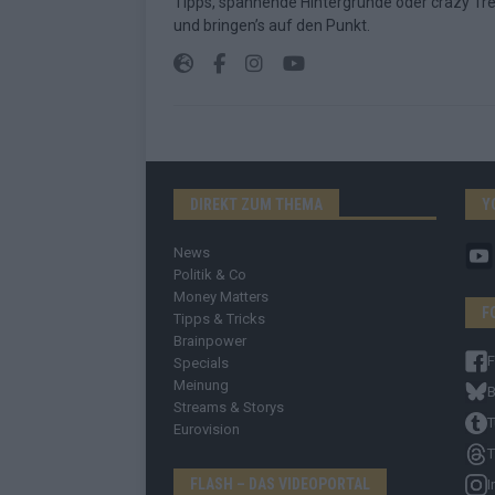
Tipps, spannende Hintergründe oder crazy Trend
und bringen’s auf den Punkt.
DIREKT ZUM THEMA
Y
News
Politik & Co
Money Matters
F
Tipps & Tricks
Brainpower
Specials
Meinung
B
Streams & Storys
T
Eurovision
T
FLASH – DAS VIDEOPORTAL
I