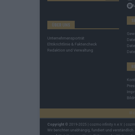
S
ÜBER UNS
Gew
Unternehmensporträt
Date
Ehtikrichtlinie & Faktencheck
Date
Redaktion und Verwaltung
Date
R
Kont
Pres
Imp
Bild
C
Copyright
© 2019-2025 | cozmo infinity n.e.V. | coz
Wir berichten unabhängig, fundiert und verständlich