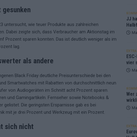
t gesunken
KOMM
JJ h
3 untersucht, wie teuer Produkte aus zahlreichen
Halbf
n. Dabei zeigte sich, dass Verbraucher am Aktionstag im
Ma
f Prozent sparen konnten. Das ist deutlich weniger als im
rozent lag.
EXTRA
ESC-
swerter als andere
vier 
Ma
genen Black Friday deutliche Preisunterschiede bei den
und Smartwatches mit Rabatten von durchschnittlich neun
KOMM
ufer von Audiogeräten im Schnitt acht Prozent sparen.
Wer z
aren und Gamingartikeln. Fernseher sowie Notebooks &
wirkl
r gelistet. Die geringsten Ersparnisse gab es bei
Ma
k mit je drei Prozent und Werkzeug mit ein Prozent.
t sich nicht
EXTRA
Euro