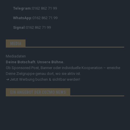
Telegram:
0162 862 71 99
WhatsApp:
0162 862 71 99
Signal:
0162 862 71 99
MEDIA
Mediadaten
Deine Botschaft. Unsere Bühne.
Ob Sponsored Post, Banner oder individuelle Kooperation – erreiche
Deine Zielgruppe genau dort, wo sie aktiv ist.
➔
Jetzt Werbung buchen & sichtbar werden!
EIN ANGEBOT DER COZMO NEWS