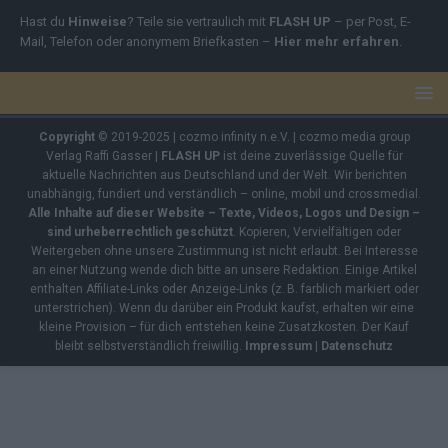
Hast du
Hinweise
? Teile sie vertraulich mit
FLASH UP
– per Post, E-
Mail, Telefon oder anonymem Briefkasten –
Hier mehr erfahren
.
Copyright
© 2019-2025 | cozmo infinity n.e.V. | cozmo media group
Verlag Raffi Gasser |
FLASH UP
ist deine zuverlässige Quelle für
aktuelle Nachrichten aus Deutschland und der Welt. Wir berichten
unabhängig, fundiert und verständlich – online, mobil und crossmedial.
Alle Inhalte auf dieser Website – Texte, Videos, Logos und Design –
sind urheberrechtlich geschützt
. Kopieren, Vervielfältigen oder
Weitergeben ohne unsere Zustimmung ist nicht erlaubt. Bei Interesse
an einer Nutzung wende dich bitte an unsere Redaktion. Einige Artikel
enthalten Affiliate-Links oder Anzeige-Links (z. B. farblich markiert oder
unterstrichen). Wenn du darüber ein Produkt kaufst, erhalten wir eine
kleine Provision – für dich entstehen keine Zusatzkosten. Der Kauf
bleibt selbstverständlich freiwillig.
Impressum
|
Datenschutz