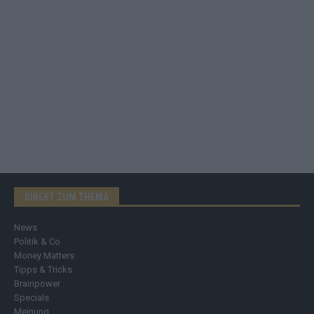
DIREKT ZUM THEMA
News
Politik & Co
Money Matters
Tipps & Tricks
Brainpower
Specials
Meinung