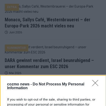
EXTRA
Monaco, Sallys Café, Westernbrauerei – der
Europa-Park 2026 macht vieles neu
Juni 2026
KOMMENTAR
DARA gewinnt verdient, Israel beunruhigend –
unser Kommentar zum ESC 2026
Mai 2026
cozmo news -
Do Not Process My Personal
KOMMENTAR
Information
ESC-Finale morgen: Finnland Favorit, Australien
aufgestiegen – alle 25 Acts im Kurzcheck
If you wish to opt-out of the sale, sharing to third parties, or
Mai 2026
processing of your personal or sensitive information for