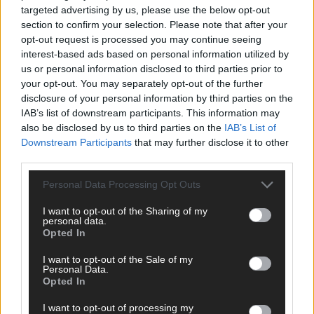
targeted advertising by us, please use the below opt-out
section to confirm your selection. Please note that after your
KOMMENTAR
opt-out request is processed you may continue seeing
JJ hat den Abend gerettet – der Rest des ESC-Halbfinales
interest-based ads based on personal information utilized by
war solide, aber kein Feuerwerk
us or personal information disclosed to third parties prior to
Mai 2026
your opt-out. You may separately opt-out of the further
disclosure of your personal information by third parties on the
IAB’s list of downstream participants. This information may
EXTRA
also be disclosed by us to third parties on the
IAB’s List of
ESC-Halbfinale 2: Das sagen die Wettquoten – vier sicher,
Downstream Participants
that may further disclose it to other
sechs zittern, einer chancenlos!
third parties.
Mai 2026
Personal Data Processing Opt Outs
KOMMENTAR
I want to opt-out of the Sharing of my
Wer zahlt, steht im Finale – ist das beim ESC wirklich fair?
personal data.
Opted In
Mai 2026
I want to opt-out of the Sale of my
Personal Data.
EXTRA
Opted In
Eurovision Song Contest 2026: Das erste Halbfinale – der
Abend in Bildern
I want to opt-out of processing my