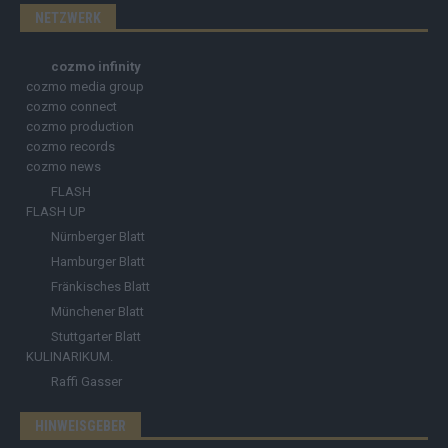
NETZWERK
cozmo infinity
cozmo media group
cozmo connect
cozmo production
cozmo records
cozmo news
FLASH
FLASH UP
Nürnberger Blatt
Hamburger Blatt
Fränkisches Blatt
Münchener Blatt
Stuttgarter Blatt
KULINARIKUM.
Raffi Gasser
HINWEISGEBER